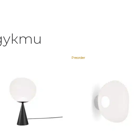
дукти
Preorder