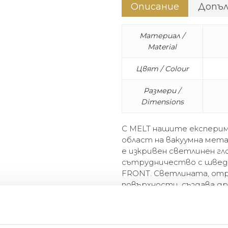
Описание
Допъ
Материал /
Material
Цвят / Colour
Размери /
Dimensions
С MELT нашите експерим
област на вакуумна мет
е изкривен светлинен гл
сътрудничество с шведс
FRONT. Светлината, от
повърхности, създава д
стъкло. MELT е полупрозр
покритие, когато е изк
на дневна светлина.