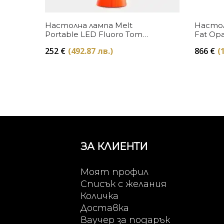
Купи
Настолна лампа Melt
Настол
Portable LED Fluoro Tom
Fat Opa
Dixon
252
€
(492.87 лв.)
866
€
(
ЗА КЛИЕНТИ
Моят профил
Списък с желания
Количка
Доставка
Ваучер за подарък