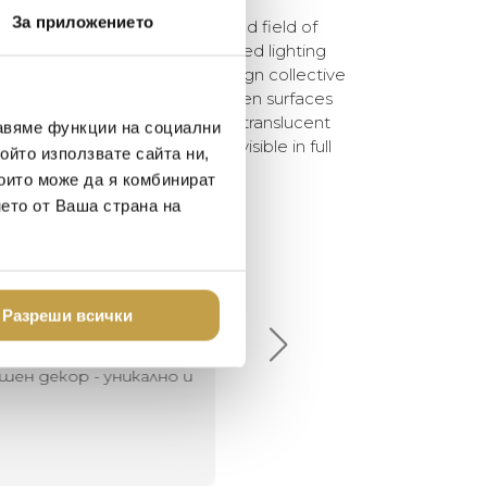
За приложението
in the technologically advanced field of
 a new twist. MELT is a distorted lighting
ation with Swedish radical design collective
nd reflecting around the uneven surfaces
ot blown glass effect. MELT is translucent
авяме функции на социални
off. Its internal luminosity is visible in full
ойто използвате сайта ни,
които може да я комбинират
нето от Ваша страна на
елина Линковска
Евелина Петкова
18-08-10
2024-07-16
Разреши всички
брото място в града
Хареса ми
шен декор - уникално и
о