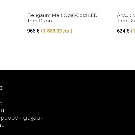
Купи
Пендант Melt Opal/Gold LED
Аплик M
Tom Dixon
Tom Di
966
€
(1,889.33 лв.)
624
€
(
Ю
с
зин
риорен дизайн
ти