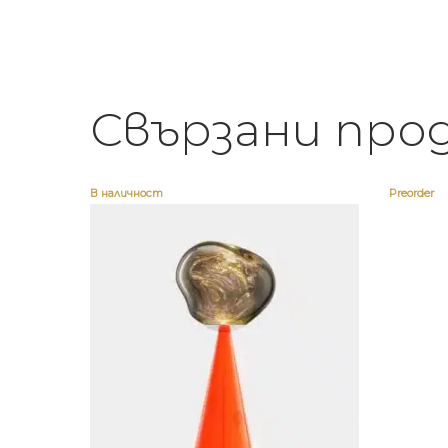
Свързани про
В наличност
Preorder