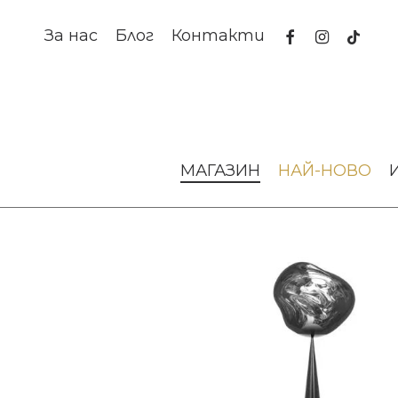
Skip
to
facebook
instagram
tiktok
За нас
Блог
Контакти
main
content
Начало
Осветление
Лампи за под
Стояща лампа Me
МАГАЗИН
НАЙ-НОВО