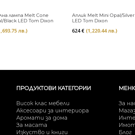
Купи
Купи
на лампа Melt Cone
Аплик Melt Mini Opal/Silver
l/Black LED Tom Dixon
LED Tom Dixon
1,693.75 лв.)
624
€
(1,220.44 лв.)
ПРОДУКТОВИ КАТЕГОРИИ
МЕН
Висок клас мебели
За на
Аксесоари за интериора
Мага
Аромати за дома
Инте
За масата
Имо
Изкуство и книги
Блог