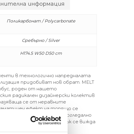
лнителна информация
Поликарбонат / Polycarbonate
Сребърно / Silver
H174.5 W50 D50 cm
енти в технологично напредналата
ализация придобиват нов обрат. MELT
обус, роден от нашето
кия радикален дизайнерски колектив
разяваща се от неравните
раматичен ефект на топящо се
ачен, когато е включен, и с огледално
лючен. Вътрешният му блясък се вижда