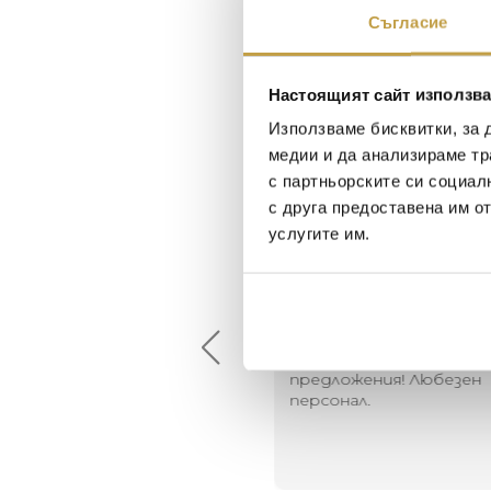
Съгласие
Настоящият сайт използва
Използваме бисквитки, за 
медии и да анализираме тр
с партньорските си социал
с друга предоставена им о
услугите им.
Maxim Behar
Георги Питов
2022-06-18
2021-06-01
й-доброто място за
Много интересни
иятна атмосфера на
предложения! Любезен
щата ви или просто за
персонал.
егантен подарък