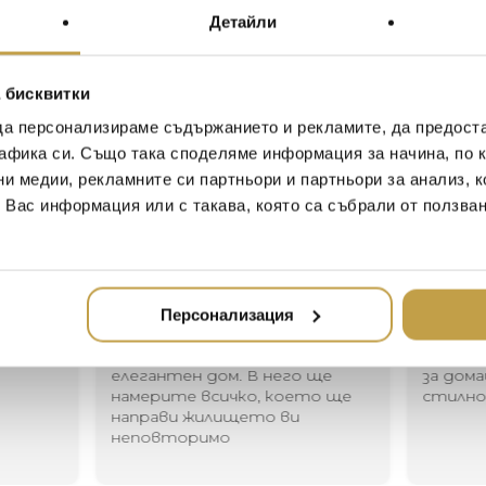
Детайли
With MELT, our experiments 
vacuum metallisation take on
globe born from our collabor
 бисквитки
FRONT. The light bouncing a
creates a dramatic melting h
да персонализираме съдържанието и рекламите, да предост
when on and mirror finish when 
афика си. Също така споделяме информация за начина, по к
daylight.
ни медии, рекламните си партньори и партньори за анализ, 
т Вас информация или с такава, която са събрали от ползва
Иван Иванов
Ив
2020-05-20
20
Персонализация
Един магазин за красив и
Най-до
елегантен дом. В него ще
за дома
намерите всичко, което ще
стилн
направи жилището ви
неповторимо