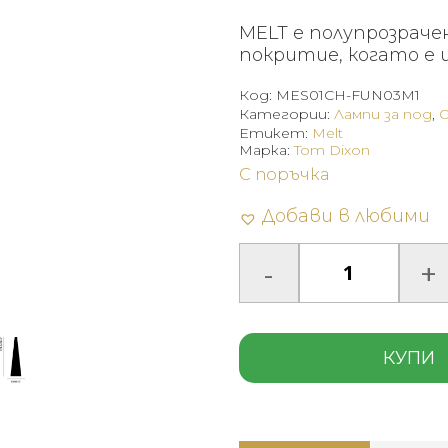
MELT е полупрозрачен
покритие, когато е 
Код:
MES01CH-FUN03M1
Категории:
Лампи за под
,
Етикет:
Melt
Марка:
Tom Dixon
С поръчка
Добави в любими
КУПИ