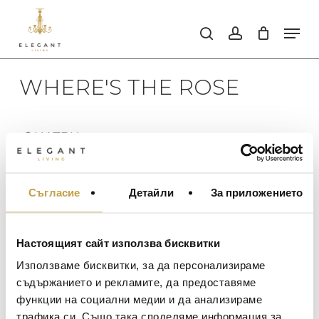
Skip
to
Men
search
account
main
Close
content
Men
WHERE'S THE ROSE
ФИЛТРИ
ИЗИСТИ ФИЛТРИТЕ
Съгласие
Детайли
За приложението
МЕБЕЛИ ЗА ДОМА И
Не бяха намерени продукти,
НАЛИЧНОСТ
ОФИСА
отговарящи на критериите Ви.
ОСВЕТЛЕНИЕ
В наличност
Настоящият сайт използва бисквитки
ЦЕНА
LALIQUE
АКСЕСОАРИ ЗА ИНТ
Използваме бисквитки, за да персонализираме
Изчерпан, с опция за поръчка
BACCARAT
ЗА МАСАТА
съдържанието и рекламите, да предоставяме
функции на социални медии и да анализираме
TOM DIXON
ТЕКСТИЛ ЗА ДОМА
трафика си. Също така споделяме информация за