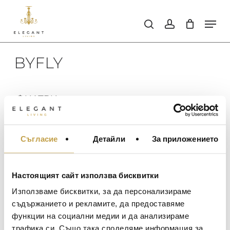
Skip
to
Men
search
account
main
Close
content
Men
BYFLY
ФИЛТРИ
ИЗИСТИ ФИЛТРИТЕ
Съгласие
Детайли
За приложението
МЕБЕЛИ ЗА ДОМА И
Не бяха намерени продукти,
НАЛИЧНОСТ
ОФИСА
отговарящи на критериите Ви.
ОСВЕТЛЕНИЕ
В наличност
Настоящият сайт използва бисквитки
ЦЕНА
LALIQUE
АКСЕСОАРИ ЗА ИНТ
Използваме бисквитки, за да персонализираме
Изчерпан, с опция за поръчка
BACCARAT
ЗА МАСАТА
съдържанието и рекламите, да предоставяме
функции на социални медии и да анализираме
TOM DIXON
ТЕКСТИЛ ЗА ДОМА
трафика си. Също така споделяме информация за