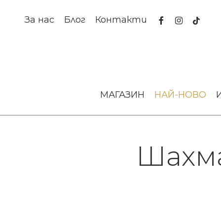
Skip
to
facebook
instagram
tiktok
За нас
Блог
Контакти
main
content
МАГАЗИН
НАЙ-НОВО
Шахм