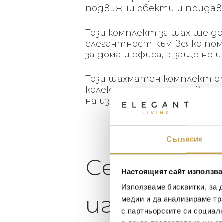
подвижни обекти и придав
Този комплект за шах ще д
елегантност към всяко пом
за дома и офиса, а защо не
Този шахматен комплект о
колекционерите, със своя 
на изработката до най-мал
Съгласие
Семейни за
Настоящият сайт използва
Използваме бисквитки, за 
игра
медии и да анализираме тр
с партньорските си социал