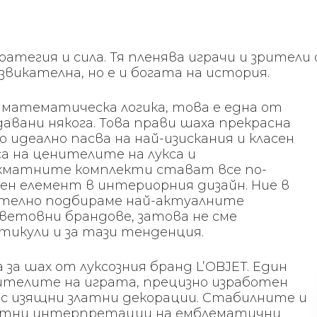
атегия и сила. Тя пленява играчи и зрители
викателна, но е и богата на история.
 математическа логика, това е една от
авани някога. Това прави шаха прекрасна
 идеално пасва на най-изискания и класен
са на ценителите на лукса и
хматните комплекти стават все по-
ен елемент в интериорния дизайн. Ние в
мателно подбираме най-актуалните
ветовни брандове, затова не сме
тикули и за тази тенденция.
за шах от луксозния бранд L’OBJET. Един
ителите на играта, прецизно изработен
, с изящни златни декорации. Стабилните и
актни интерпретации на емблематични