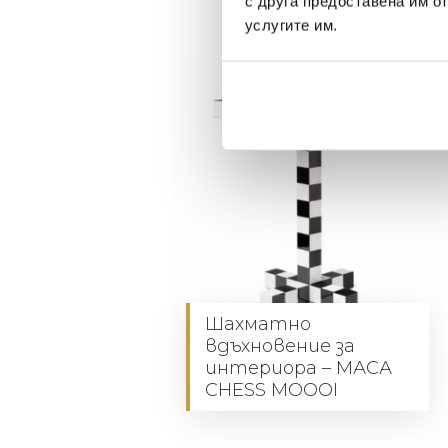
с друга предоставена им о
услугите им.
Шахматно
вдъхновение за
интериора – МАСА
CHESS MOOOI