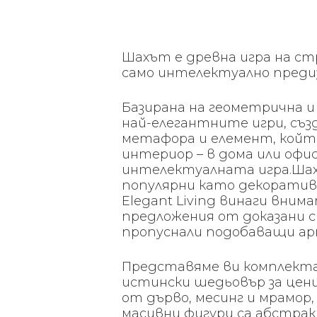
Шахът е древна игра на стр
само интелектуално предиз
Базирана на геометрична и
най-елегантните игри, създ
метафора и елемент, който
интериор – в дома или офи
интелектуалната игра.Ша
популярни като декоратив
Elegant Living винаги вни
предложения от доказани с
пропуснали подобаващи ар
Представяме ви комплекта 
истински шедьовър за цен
от дърво, месинг и мрамор
масивни фигури са абстр