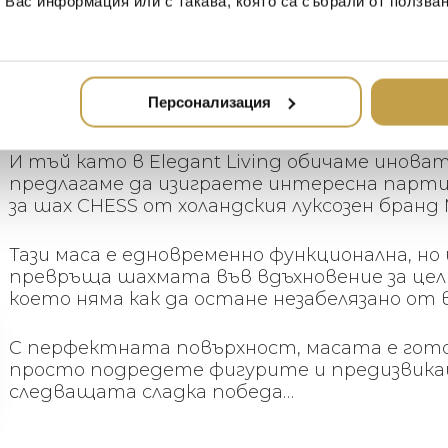
т Вас информация или с такава, която са събрали от ползва
Играта на шах е страхотен начин да събер
това е едно хоби, което развива логическо
Персонализация
подходящо за малки и големи.
И тъй като в Elegant Living обичаме инова
предлагаме да изиграете интересна парти
за шах CHESS от холандския луксозен бранд
Тази маса е едновременно функционална, н
превръща шахмата във вдъхновение за цел
което няма как да остане незабелязано от 
С перфектната повърхност, масата е готов
просто подредете фигурите и предизвикайт
следващата сладка победа…