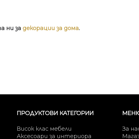
а ни за
декорации за дома
.
ПРОДУКТОВИ КАТЕГОРИИ
МЕН
Висок клас мебели
За на
Аксесоари за интериора
Мага