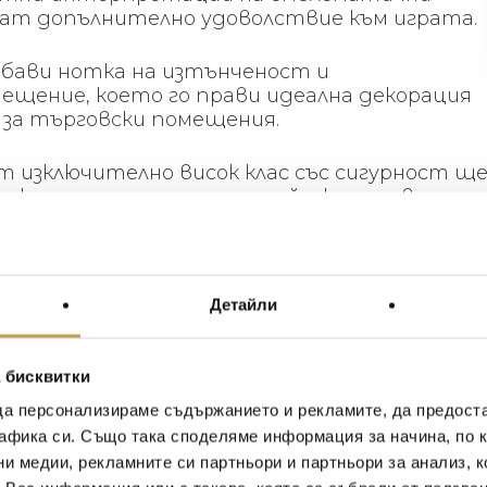
ат допълнително удоволствие към играта.
обави нотка на изтънченост и
ещение, което го прави идеална декорация
 и за търговски помещения.
т изключително висок клас със сигурност щ
уникален и пленителен дизайн, качество на
кия детайл.
Детайли
бавления край ма
 бисквитки
да персонализираме съдържанието и рекламите, да предост
афика си. Също така споделяме информация за начина, по к
ни медии, рекламните си партньори и партньори за анализ, 