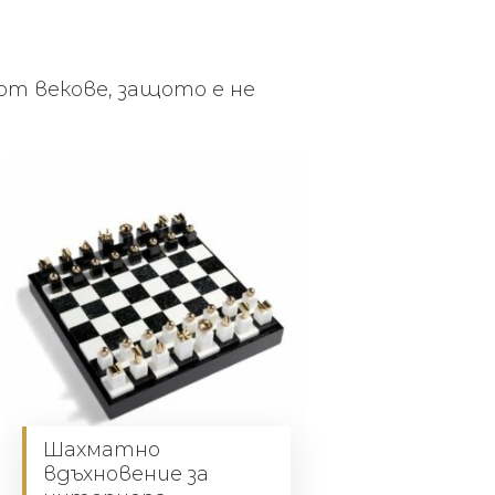
 от векове, защото е не
Шахматно
вдъхновение за