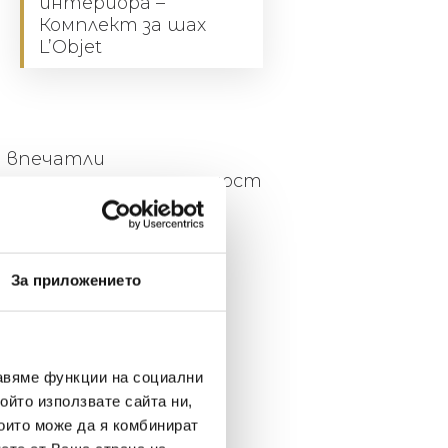
интериора –
Комплект за шах
L’Objet
е впечатли
 материалите и прецизност
За приложението
сата за
авяме функции на социални
ойто използвате сайта ни,
които може да я комбинират