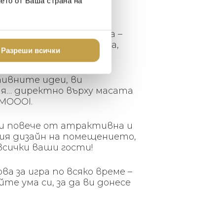
нето от Ваша страна на
ете близките си у дома –
то мислене и интелекта,
Разреши всички
тивните идеи, ви
я… директно върху масата
 MOOOI.
о и повече от атрактивна и
ия дизайн на помещението,
всички ваши гости!
а за игра по всяко време –
е ума си, за да ви донесе