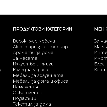
ПРОДУКТОВИ КАТЕГОРИИ
МЕН
Висок клас мебели
За на
Аксесоари за интериора
Мага
Аромати за дома
Инте
За масата
Имо
Изкуство и книги
Блог
Коледна украса
Конт
т
Мебели за градината
Мебели за дома и офиса
Намаления
Осветление
Подаръци
Текстил за дома