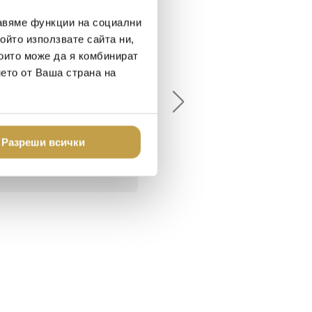
авяме функции на социални
ойто използвате сайта ни,
които може да я комбинират
елина Линковска
Евелина Петкова
нето от Ваша страна на
18-08-10
2024-07-16
брото място в града
Хареса ми
шен декор - уникално и
о
Разреши всички