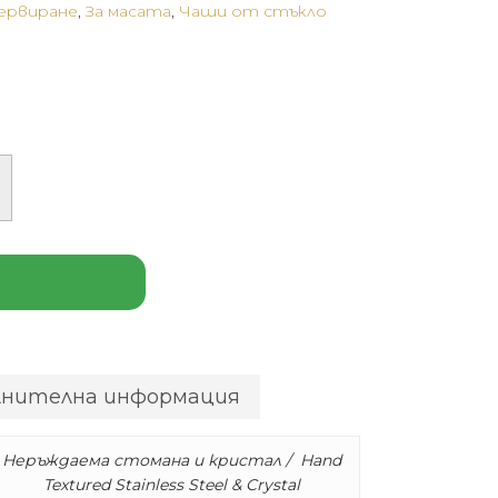
сервиране
,
За масата
,
Чаши от стъкло
лнителна информация
Неръждаема стомана и кристал / Hand
Textured Stainless Steel & Crystal