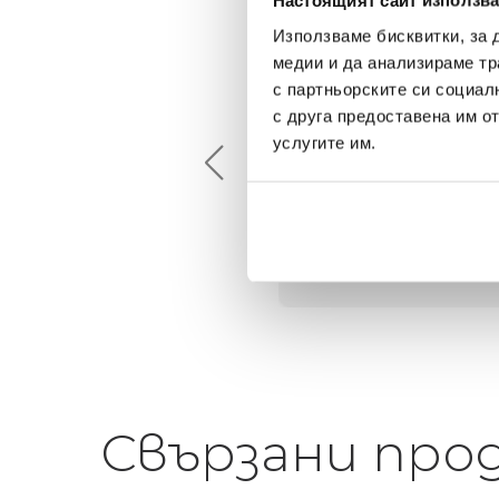
Настоящият сайт използва
Използваме бисквитки, за 
медии и да анализираме тр
с партньорските си социал
Maxim Behar
Георги Питов
с друга предоставена им о
2022-06-18
2021-06-01
услугите им.
й-доброто място за
Много интересни
иятна атмосфера на
предложения! Любезен
щата ви или просто за
персонал.
егантен подарък
Свързани про