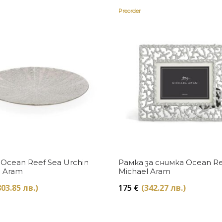
Preorder
Купи
Купи
Ocean Reef Sea Urchin
Рамка за снимка Ocean R
l Aram
Michael Aram
803.85 лв.)
175
€
(342.27 лв.)