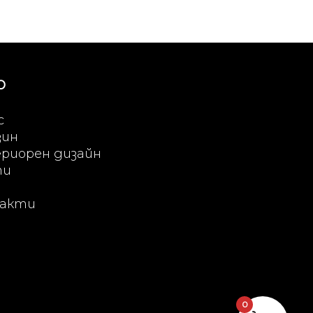
Ю
с
зин
риорен дизайн
ти
акти
0