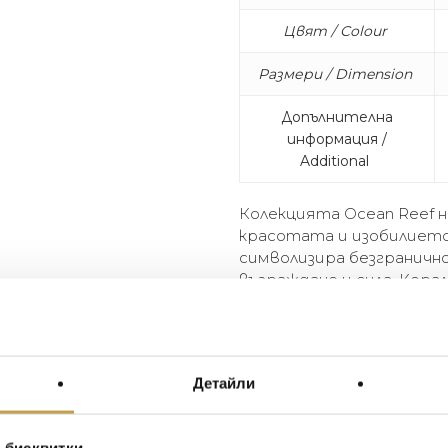
Цвят / Colour
Размери / Dimension
Допълнителна
информация /
Additional
Колекцията Ocean Reef н
красотата и изобилието
символизира безграничн
възраждане и сила. Кор
изцеление, трансформац
The Ocean Reef collection b
and beauty found on the oce
Детайли
and limitlessness, and coral 
are also associated with heal
of change.