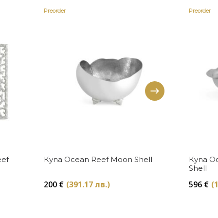
Preorder
Preorder
Купи
eef
Купа Ocean Reef Moon Shell
Купа Oc
Shell
200
€
(391.17 лв.)
596
€
(