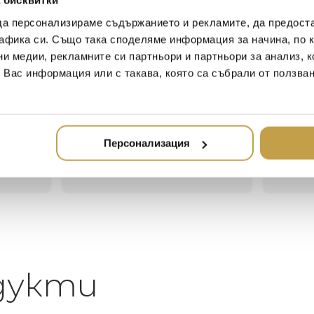
 бисквитки
да персонализираме съдържанието и рекламите, да предост
афика си. Също така споделяме информация за начина, по к
ни медии, рекламните си партньори и партньори за анализ, 
Иван Иванов
Ив
т Вас информация или с такава, която са събрали от ползва
2020-05-20
20
Един магазин за красив и
Най-до
елегантен дом. В него ще
за дома
намерите всичко, което ще
стилн
Персонализация
направи жилището ви
неповторимо
дукти