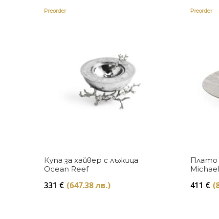
Preorder
Preorder
Купи
Купа за хайвер с лъжица
Плато 
Ocean Reef
Michae
331
€
(647.38 лв.)
411
€
(