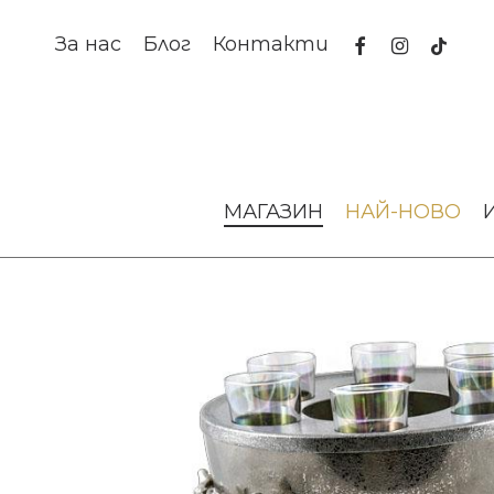
Skip
to
facebook
instagram
tiktok
За нас
Блог
Контакти
main
content
Начало
За масата
Аксесоари за сервиране
Комплек
МАГАЗИН
НАЙ-НОВО