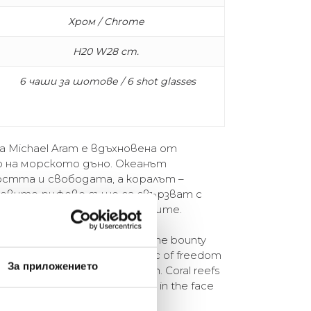
Хром / Chrome
H20 W28 cm.
6 чаши за шотове / 6 shot glasses
а Michael Aram е вдъхновена от
 на морското дъно. Океанът
остта и свободата, а коралът –
аловите рифове също са свързват с
ия и убежище сред промените.
y Michael Aram is inspired by the bounty
an floor. The ocean is symbolic of freedom
За приложението
represents renewal and strength. Coral reefs
ing, transformation, and refuge in the face