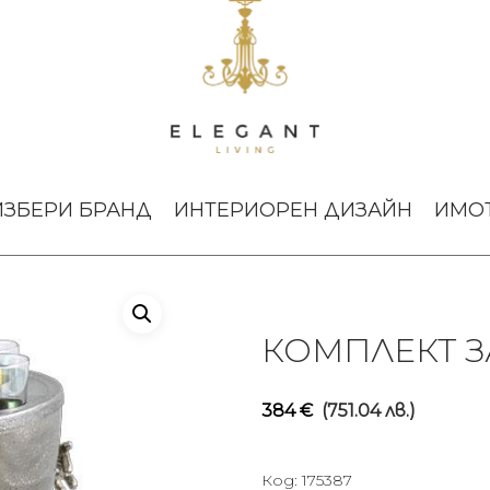
т за водка Ocean Reef
ИЗБЕРИ БРАНД
ИНТЕРИОРЕН ДИЗАЙН
ИМО
КОМПЛЕКТ З
384
€
(751.04 лв.)
Код:
175387