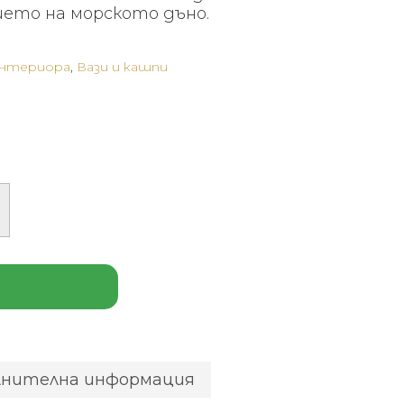
ието на морското дъно.
интериора
,
Вази и кашпи
лнителна информация