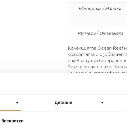
Материал / Material
Размери / Dimensions
Колекцията Ocean Reef н
красотата и изобилието
символизира безграничн
възраждане и сила. Кор
изцеление, трансформац
The Ocean Reef collection b
and beauty found on the oce
and limitlessness, and coral 
Детайли
are also associated with heal
of change.
 бисквитки