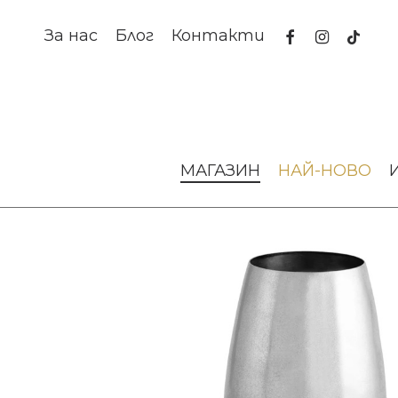
Skip
to
facebook
instagram
tiktok
За нас
Блог
Контакти
main
content
Начало
Аксесоари за интериора
Вази и кашпи
Ваз
МАГАЗИН
НАЙ-НОВО