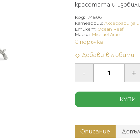
красотата и изобил
Код:
174806
Категории:
Аксесоари за 
Етикет:
Ocean Reef
Марка:
Michael Aram
С поръчка
Добави в любими
КУПИ
Описание
Допъ