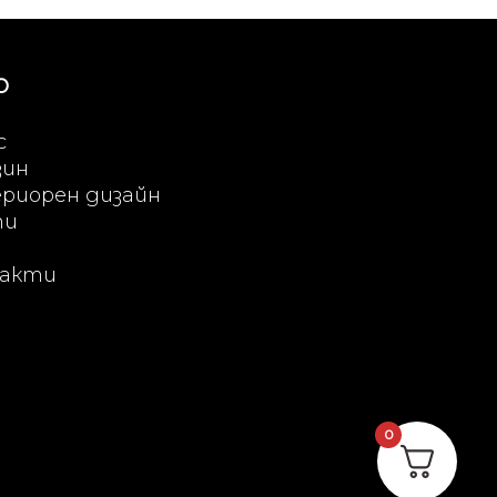
Ю
с
зин
риорен дизайн
ти
акти
0