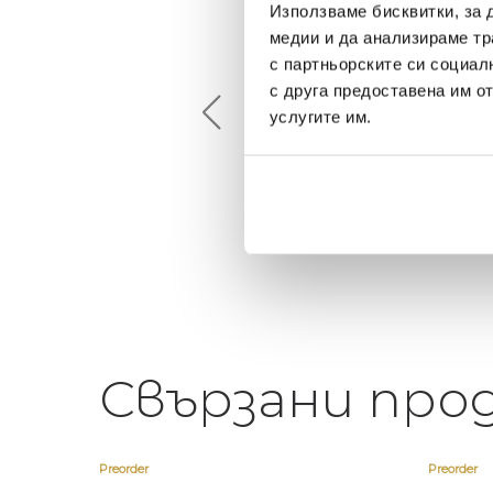
Използваме бисквитки, за 
медии и да анализираме тр
Maxim Behar
Георги Питов
с партньорските си социал
2022-06-18
2021-06-01
с друга предоставена им о
услугите им.
й-доброто място за
Много интересни
иятна атмосфера на
предложения! Любезен
щата ви или просто за
персонал.
егантен подарък
Свързани про
Preorder
Preorder