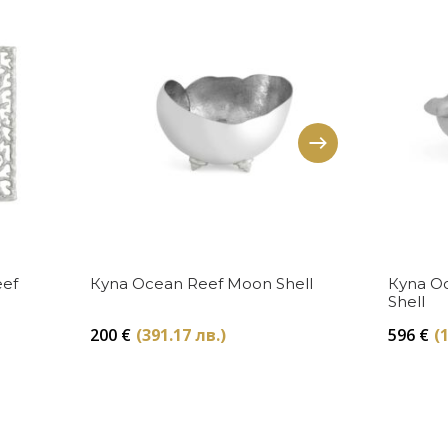
Купи
eef
Купа Ocean Reef Moon Shell
Купа Oc
Shell
200
€
(391.17 лв.)
596
€
(