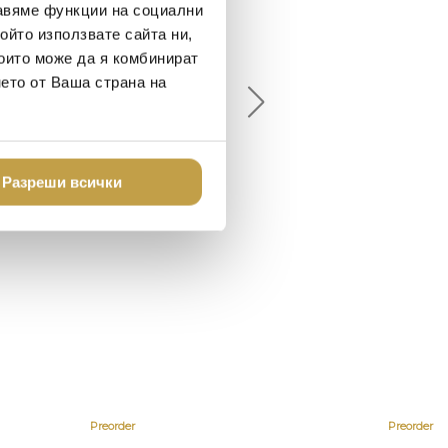
авяме функции на социални
ойто използвате сайта ни,
елина Линковска
Евелина Петкова
които може да я комбинират
18-08-10
2024-07-16
нето от Ваша страна на
брото място в града
Хареса ми
шен декор - уникално и
о
Разреши всички
Preorder
Preorder