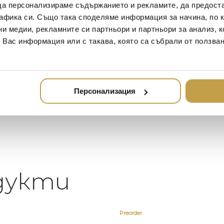
да персонализираме съдържанието и рекламите, да предост
афика си. Също така споделяме информация за начина, по к
Иван Иванов
Ив
ни медии, рекламните си партньори и партньори за анализ, 
2020-05-20
20
т Вас информация или с такава, която са събрали от ползва
Един магазин за красив и
Най-до
елегантен дом. В него ще
за дома
намерите всичко, което ще
стилн
направи жилището ви
Персонализация
неповторимо
дукти
Preorder