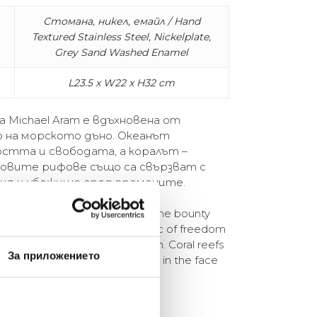
Стомана, никел, емайл / Hand
Textured Stainless Steel, Nickelplate,
Grey Sand Washed Enamel
L23.5 x W22 x H32 cm
а Michael Aram е вдъхновена от
 на морското дъно. Океанът
остта и свободата, а коралът –
аловите рифове също са свързват с
ия и убежище сред промените.
y Michael Aram is inspired by the bounty
an floor. The ocean is symbolic of freedom
represents renewal and strength. Coral reefs
За приложението
ing, transformation, and refuge in the face