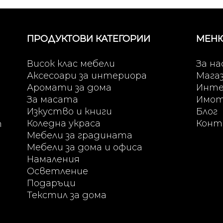
ПРОДУКТОВИ КАТЕГОРИИ
МЕН
Висок клас мебели
За на
Аксесоари за интериора
Мага
Аромати за дома
Инте
За масата
Имо
Изкуство и книги
Блог
Коледна украса
Конт
т
Мебели за градината
Мебели за дома и офиса
Намаления
Осветление
Подаръци
Текстил за дома