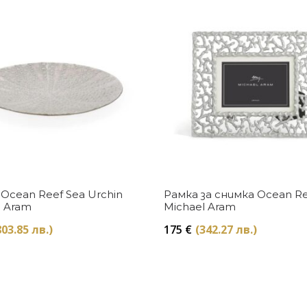
Купи
Купи
Ocean Reef Sea Urchin
Рамка за снимка Ocean R
l Aram
Michael Aram
803.85 лв.)
175
€
(342.27 лв.)