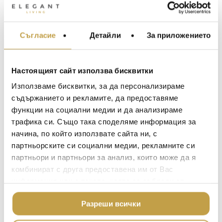
Допълнителна информация
Съгласие
Детайли
За приложението
МЕБЕЛИ ЗА ДОМА И
Материал
Порцелан / Porcelain
ОФИСА
/ Material
ОСВЕТЛЕНИЕ
Настоящият сайт използва бисквитки
LALIQUE
Цвят /
Черно / Black
АКСЕСОАРИ ЗА ИНТ
Използваме бисквитки, за да персонализираме
Colour
BACCARAT
ЗА МАСАТА
съдържанието и рекламите, да предоставяме
функции на социални медии и да анализираме
Размери /
H48, Dia. 27 cm
TOM DIXON
ТЕКСТИЛ ЗА ДОМА
Dimensions
трафика си. Също така споделяме информация за
MICHAEL ARAM
АРОМАТИ ЗА ДОМА
начина, по който използвате сайта ни, с
ASSOULINE
партньорските си социални медии, рекламните си
Мисията на Asiatides е да среща
ИЗКУСТВО И КНИГИ
партньори и партньори за анализ, които може да я
талантливи творци от Запада и
SELETTI
ВИСОК КЛАС МЕБЕЛ
творчески техники от Азия, за да създава
комбинират с друга предоставена им от Вас
L’OBJET
изключителни произведения.
информация или с такава, която са събрали от
ЛУКСОЗНИ ГРАДИН
МЕБЕЛИ
ползването от Ваша страна на услугите им.
DOLCE & GABBANA C
The Asiatides mission is to be the meeting point
Разреши всички
ПОДАРЪЦИ
ETHNICRAFT
of talented western artists and Asian product