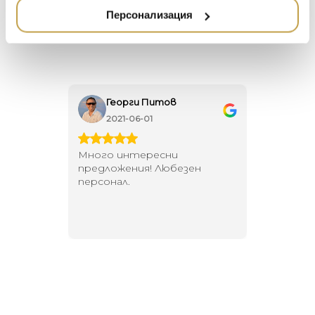
creation techniques to create exceptional
НАМАЛЕНИЕ
ZUIVER
Персонализация
pieces.
DUTCHBONE
Георги Питов
Ива
2021-06-01
202
 за
Много интересни
Един маг
 на
предложения! Любезен
елегант
то за
персонал.
намерит
направи
неповт