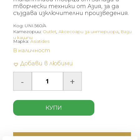
(422.46
(253.48
творчески техники от Азия, за да
създава изключителни произведения.
лв.).
лв.).
Код:
UNI.560/A
Категории:
Outlet
,
Аксесоари за интериора
,
Вази
и кашпи
Марка:
Asiatides
В наличност
Добави в любими
КУПИ
Описание