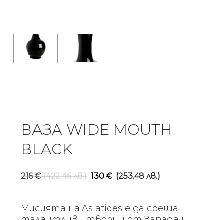
ВАЗА WIDE MOUTH
BLACK
Original
Текущ
216
€
(422.46 лв.)
130
€
(253.48 лв.)
price
цена
was:
е:
Мисията на Asiatides е да среща
216 €
130 €
талантливи творци от Запада и