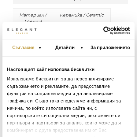
Материал /
Керамика / Ceramic
Material
Цвят / Colour
Бяло / White
Съгласие
Детайли
За приложението
МЕБЕЛИ ЗА ДОМА И
Размери /
H35, D9 cm
ОФИСА
Dimension
ОСВЕТЛЕНИЕ
Тегло / Weight
0.56 kg
Настоящият сайт използва бисквитки
LALIQUE
АКСЕСОАРИ ЗА ИНТ
Използваме бисквитки, за да персонализираме
SEVEN е колекция от седем вази, които
BACCARAT
ЗА МАСАТА
съдържанието и рекламите, да предоставяме
представят седемте смъртни гряха.
функции на социални медии и да анализираме
TOM DIXON
ТЕКСТИЛ ЗА ДОМА
Луксозна колекция с уникални детайли,
трафика си. Също така споделяме информация за
изключителен акцент във всеки декор.
MICHAEL ARAM
АРОМАТИ ЗА ДОМА
начина, по който използвате сайта ни, с
Влюбете се и нека греховете ви понесат!
ASSOULINE
партньорските си социални медии, рекламните си
ИЗКУСТВО И КНИГИ
Дизайн на Byfly.
партньори и партньори за анализ, които може да я
SELETTI
ВИСОК КЛАС МЕБЕЛ
комбинират с друга предоставена им от Вас
SEVEN is a collection of seven vases
L’OBJET