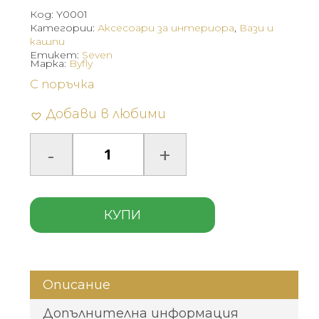
Код:
Y0001
Категории:
Аксесоари за интериора
,
Вази и
кашпи
Етикет:
Seven
Марка:
Byfly
С поръчка
Добави в любими
КУПИ
Описание
Допълнителна информация