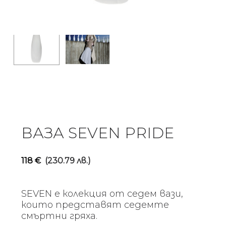
ВАЗА SEVEN PRIDE
118
€
(230.79 лв.)
SEVEN е колекция от седем вази,
които представят седемте
смъртни гряха.