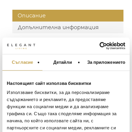
Описание
Допълнителна информация
Материал /
Мрамор, стомана /
Material
Marble, Steel
Съгласие
Детайли
За приложението
МЕБЕЛИ ЗА ДОМА И
Размери /
H74, Dia. 180 cm
ОФИСА
Dimensions
ОСВЕТЛЕНИЕ
Настоящият сайт използва бисквитки
* Посочената цена е за модел с кръгъл
LALIQUE
АКСЕСОАРИ ЗА ИНТ
плот Calacatta Matte и основи с финиш Gold
Използваме бисквитки, за да персонализираме
BACCARAT
Shadow. Възможни са други размери и
ЗА МАСАТА
съдържанието и рекламите, да предоставяме
финиши при запитване.
функции на социални медии и да анализираме
TOM DIXON
ТЕКСТИЛ ЗА ДОМА
трафика си. Също така споделяме информация за
MICHAEL ARAM
FENDI CASA – колекция, представяща
АРОМАТИ ЗА ДОМА
начина, по който използвате сайта ни, с
атмосферата, в която ценителите на
ASSOULINE
партньорските си социални медии, рекламните си
ИЗКУСТВО И КНИГИ
стила Fendi избират да живеят.