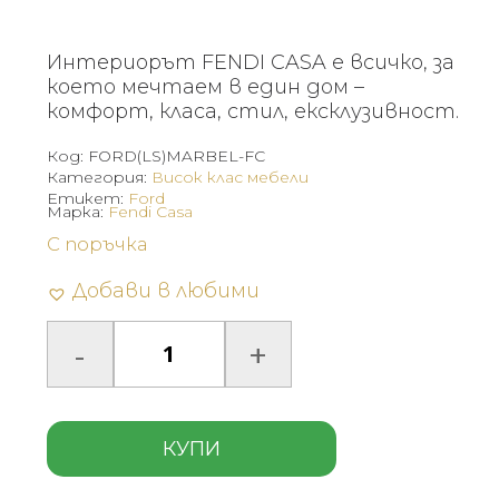
Интериорът FENDI CASA е всичко, за
което мечтаем в един дом –
комфорт, класа, стил, ексклузивност.
Код:
FORD(LS)MARBEL-FC
Категория:
Висок клас мебели
Етикет:
Ford
Марка:
Fendi Casa
С поръчка
Добави в любими
КУПИ