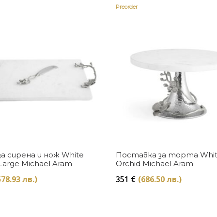
Preorder
Купи
Купи
за сирена и нож White
Поставка за торта Whi
Large Michael Aram
Orchid Michael Aram
578.93 лв.)
351
€
(686.50 лв.)