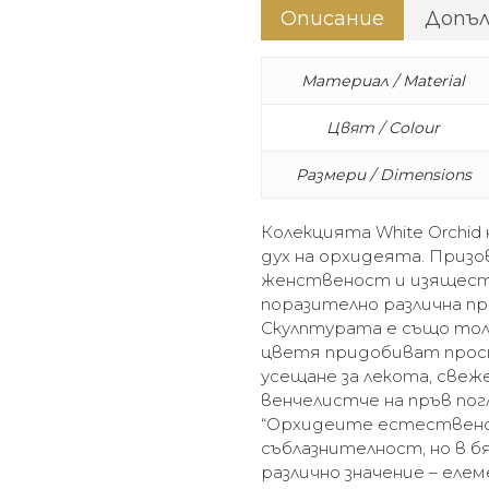
Описание
Допъ
Материал / Material
Цвят / Colour
Размери / Dimensions
Колекцията White Orchid
дух на орхидеята. Приз
женственост и изящест
поразително различна п
Скулптурата е също толк
цветя придобиват прост
усещане за лекота, свеж
венчелистче на пръв пог
“Орхидеите естествено
съблазнителност, но в б
различно значение – еле