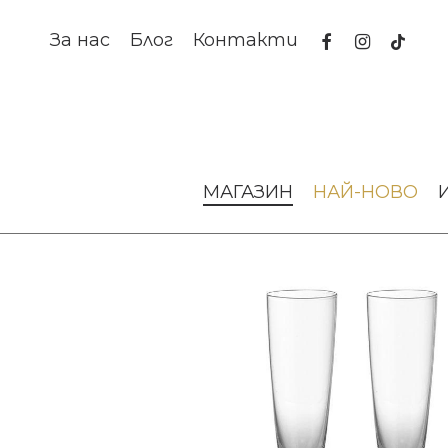
Skip
to
facebook
instagram
tiktok
За нас
Блог
Контакти
main
content
Начало
За масата
Чаши от стъкло
Чаши за тосто
МАГАЗИН
НАЙ-НОВО