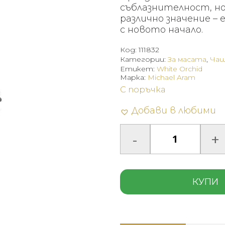
съблазнителност, но
различно значение –
с новото начало.
Код:
111832
Категории:
За масата
,
Чаш
Етикет:
White Orchid
Марка:
Michael Aram
С поръчка
Добави в любими
КУПИ