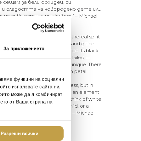
е сещам за бели орхидеи, си
и сладостта на новородено дете или
о на съвместния им живот.” – Michael
d Collection illuminates the ethereal spirit
e of purity, delicacy, femininity and grace,
За приложението
 a strikingly different appeal than its black
ure is just as exuberant and detailed, in
a simplicity that is completely unique. There
shness and even innocence – each petal
re.
авяме функции на социални
se of sensuality and seductiveness, but in
ойто използвате сайта ни,
 completely different meaning – an element
които може да я комбинират
te with new beginnings. When I think of white
нето от Ваша страна на
y and sweetness of a newborn child, or a
ning of their lifelong journey.” – Michael
Разреши всички
 of 2