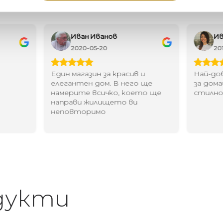
Иван Иванов
Ив
2020-05-20
20
Един магазин за красив и
Най-до
елегантен дом. В него ще
за дома
намерите всичко, което ще
стилн
направи жилището ви
неповторимо
дукти