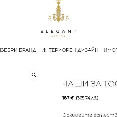
ве White Orchid
ИЗБЕРИ БРАНД
ИНТЕРИОРЕН ДИЗАЙН
ИМО
ЧАШИ ЗА ТО
187
€
(365.74 лв.)
Орхидеите естеств