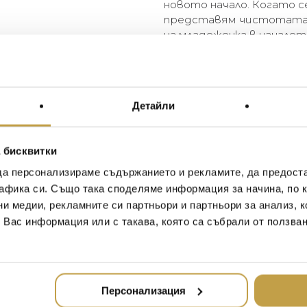
новото начало. Когато с
представям чистотата 
на младоженка в началот
Aram
The Michael Aram White Orchi
of the orchid flower. Evocativ
Детайли
the white metal version offers
counterpart. While the sculpt
white, these flowers take on 
 бисквитки
is a sense of lightness, fre
seemingly untouched and pu
да персонализираме съдържанието и рекламите, да предост
“Orchids naturally emit a sen
афика си. Също така споделяме информация за начина, по к
white nickel they take on a
ни медии, рекламните си партньори и партньори за анализ, 
of brightness that I associa
т Вас информация или с такава, която са събрали от ползва
orchids, I imagine the purit
newlywed couple at the begin
Aram
Персонализация
* Комплект от 2 броя / Set