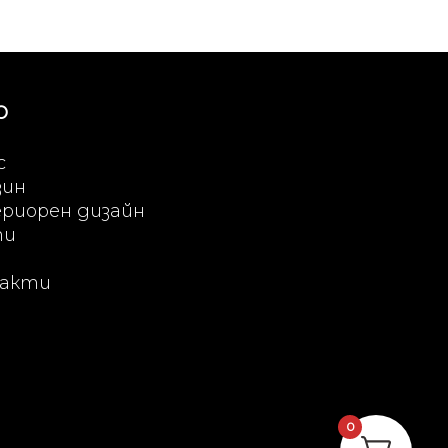
Ю
с
зин
риорен дизайн
ти
акти
0