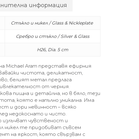
лнителна информация
Стъкло и никел / Glass & Nickleplate
Сребро и стъкло / Silver & Glass
H26, Dia. 5 cm
 на Michael Aram представя ефирния
овавайки чистота, деликатност,
во, белият метал предлага
ривлекателност от черния.
ова пищна и детайлна, но в бяло, тези
ота, която е напълно уникална. Има
ест и дори невинност – всяко
лед недокоснато и чисто.
 излъчват чувственост и
ял никел те придобиват съвсем
мент на яркост, която свързвам с