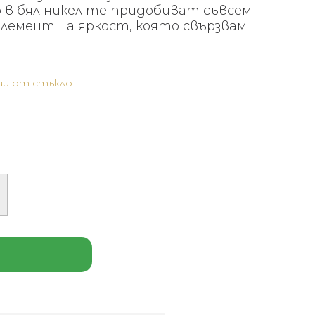
 в бял никел те придобиват съвсем
 елемент на яркост, която свързвам
и от стъкло