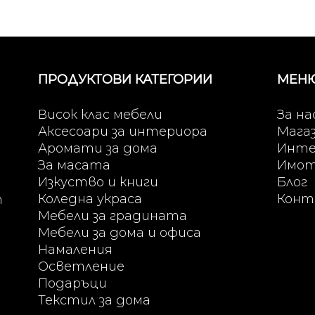
ПРОДУКТОВИ КАТЕГОРИИ
МЕН
Висок клас мебели
За на
Аксесоари за интериора
Мага
Аромати за дома
Инте
За масата
Имо
Изкуство и книги
Блог
Коледна украса
Конт
т
Мебели за градината
Мебели за дома и офиса
Намаления
Осветление
Подаръци
Текстил за дома