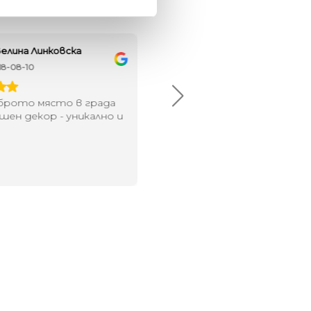
елина Линковска
Евелина Петкова
18-08-10
2024-07-16
брото място в града
Хареса ми
шен декор - уникално и
о