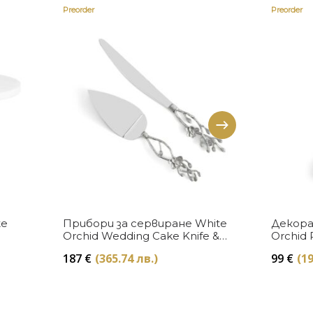
Preorder
Preorder
Купи
te
Прибори за сервиране White
Декора
Orchid Wedding Cake Knife &
Orchid 
Server Set Michael Aram
Aram
187
€
(365.74 лв.)
99
€
(19