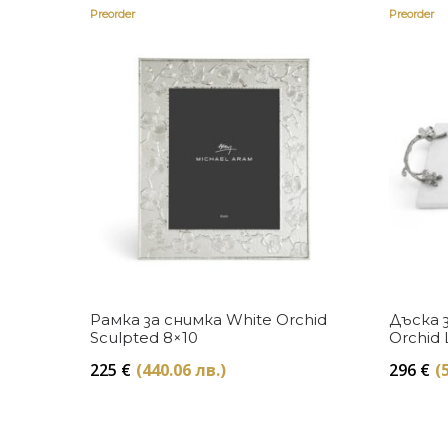
Preorder
Preorder
Купи
Рамка за снимка White Orchid
Дъска 
Sculpted 8×10
Orchid 
225
€
(440.06 лв.)
296
€
(