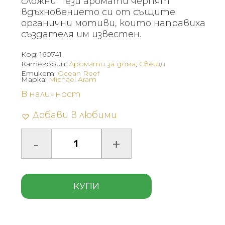
сложни. Тези аромати черпят
вдъхновението си от същите
органични мотиви, които направиха
създателя им известен.
Код:
160741
Категории:
Аромати за дома
,
Свещи
Етикет:
Ocean Reef
Марка:
Michael Aram
В наличност
Добави в любими
КУПИ