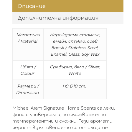
Описание
Допълнителна информация
Материал
Неръждаема стомана,
/ Material
емайл, стъкло, соев
восък / Stainless Steel,
Enamel, Glass, Soy Wax
Цвят /
Сребърно, бяло / Silver,
Colour
White
Размери /
H9 D10 cm.
Dimension
Michael Aram Signature Home Scents са леки,
фини и универсални, но същевременно
темпераментни и сложни. Тези аромати
черпят вдъхновението си от същите