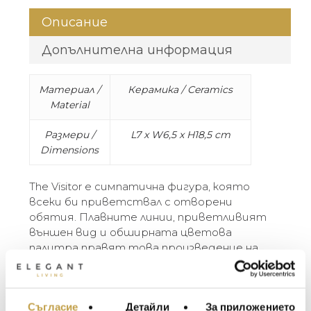
Описание
Допълнителна информация
Материал /
Керамика / Ceramics
Material
Размери /
L7 x W6,5 x H18,5 cm
Dimensions
The Visitor е симпатична фигура, която
всеки би приветствал с отворени
обятия. Плавните линии, приветливият
външен вид и обширната цветова
палитра правят това произведение на
изкуството Gardeco фаворит още от
представянето му през 2009 г.
Керамичната фигура е проектирана от
Съгласие
Детайли
За приложението
МЕБЕЛИ ЗА ДОМА И
белгийския скулптор Guido Deleu и ръчно