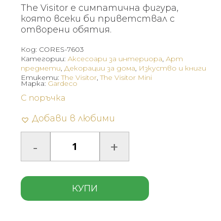
The Visitor е симпатична фигура,
която всеки би приветствал с
отворени обятия.
Код:
CORES-7603
Категории:
Аксесоари за интериора
,
Арт
предмети
,
Декорации за дома
,
Изкуство и книги
Етикети:
The Visitor
,
The Visitor Mini
Марка:
Gardeco
С поръчка
Добави в любими
КУПИ