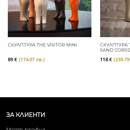
СКУЛПТУРА THE VISITOR MINI
СКУЛПТУРА 
SAND COR0
КЕРАМИКА 
89
€
(174.07 лв.)
118
€
(230.79
ЗА КЛИЕНТИ
Моят профил