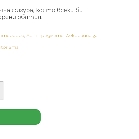
ична фигура, която всеки би
рени обятия.
интериора
,
Арт предмети
,
Декорации за
itor Small