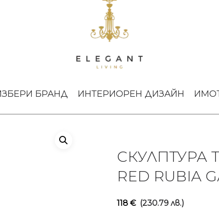
ра The Visitor Small Red Rubia Gardeco
ИЗБЕРИ БРАНД
ИНТЕРИОРЕН ДИЗАЙН
ИМО
СКУЛПТУРА T
RED RUBIA 
118
€
(230.79 лв.)