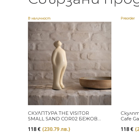
В наличност
Preorder
Купи
СКУЛПТУРА THE VISITOR
Скулпту
SMALL SAND COR02 БЕЖОВО
Cafe G
КЕРАМИКА GARDECO
118
€
(230.79 лв.)
118
€
(