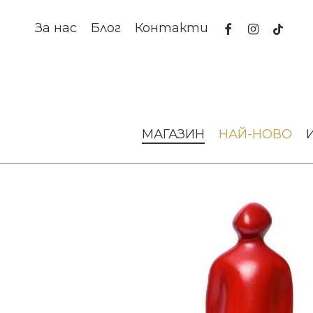
Skip
to
facebook
instagram
tiktok
За нас
Блог
Контакти
main
content
Начало
Изкуство и книги
Арт предмети
Скулпту
МАГАЗИН
НАЙ-НОВО