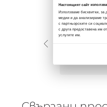
Настоящият сайт използва
Използваме бисквитки, за 
медии и да анализираме тр
с партньорските си социал
Maxim Behar
Георги Питов
с друга предоставена им о
2022-06-18
2021-06-01
услугите им.
й-доброто място за
Много интересни
иятна атмосфера на
предложения! Любезен
щата ви или просто за
персонал.
егантен подарък
Свързани про