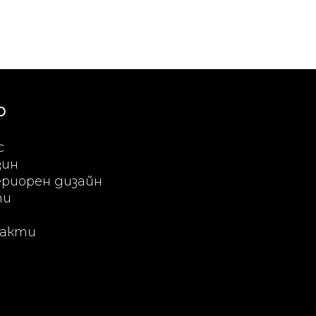
Ю
с
зин
риорен дизайн
ти
акти