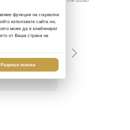
skilfully manufactured by hand at the studio
авяме функции на социални
ойто използвате сайта ни,
които може да я комбинират
елина Линковска
Евелина Петкова
нето от Ваша страна на
18-08-10
2024-07-16
брото място в града
Хареса ми
шен декор - уникално и
Разреши всички
о