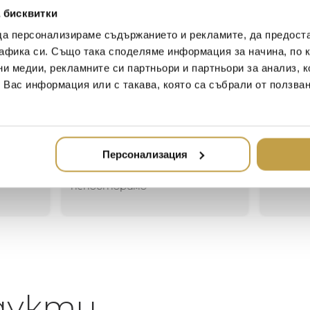
and is available in ceramic, 
 бисквитки
Cores da Terra in Brazil.
да персонализираме съдържанието и рекламите, да предост
афика си. Също така споделяме информация за начина, по к
ни медии, рекламните си партньори и партньори за анализ, 
Иван Иванов
Ив
т Вас информация или с такава, която са събрали от ползва
2020-05-20
20
Един магазин за красив и
Най-до
елегантен дом. В него ще
за дома
Персонализация
намерите всичко, което ще
стилн
направи жилището ви
неповторимо
дукти