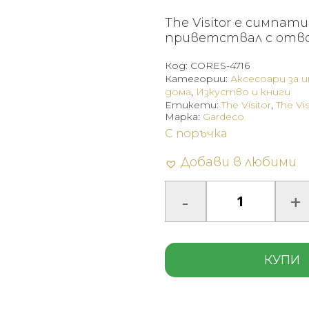
The Visitor е симпат
приветствал с отво
Код:
CORES-4716
Категории:
Аксесоари за 
дома
,
Изкуство и книги
Етикети:
The Visitor
,
The Vis
Марка:
Gardeco
С поръчка
Добави в любими
КУПИ