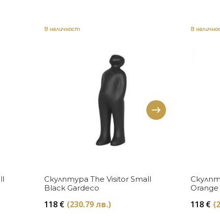
В наличност
В налично
Купи
ll
Скулптура The Visitor Small
Скулпту
Black Gardeco
Orange
118
€
(230.79 лв.)
118
€
(