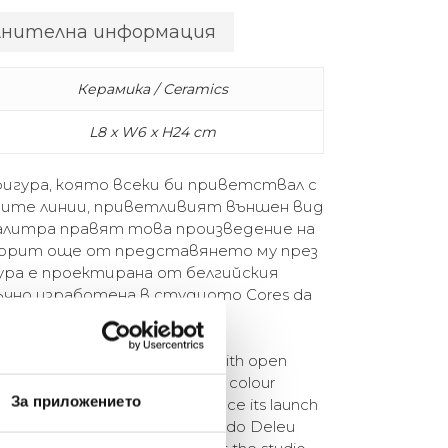
лнителна информация
Керамика / Ceramics
L8 x W6 x H24 cm
 фигура, която всеки би приветствал с
ните линии, приветливият външен вид
алитра правят това произведение на
ворит още от представянето му през
ура е проектирана от белгийския
ръчно изработена в студиото Cores da
re whom anyone would welcome with open
ly appearance and an extensive colour
За приложението
 an iconic Gardeco favourite since its launch
igned by the Belgian sculptor Guido Deleu