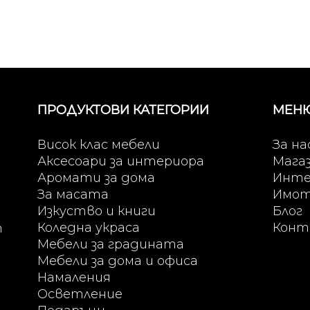
ПРОДУКТОВИ КАТЕГОРИИ
МЕН
Висок клас мебели
За на
Аксесоари за интериора
Мага
Аромати за дома
Инте
За масата
Имо
Изкуство и книги
Блог
Коледна украса
Конт
т
Мебели за градината
Мебели за дома и офиса
Намаления
Осветление