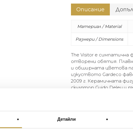
Описание
Допъ
Материал / Material
Размери / Dimensions
The Visitor е симпатична
отворени обятия. Плав
и обширната цветова п
изкуството Gardeco фа
2009 г. Керамичната фиг
скулптор Guido Deleu и 
Terra в Бразилия.
The Visitor is a kind figu
arms. Smooth lines, a friend
Детайли
palette make this art object
in 2009. The figurine is des