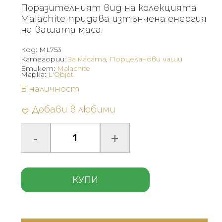
Поразителният вид на колекцията
Malachite придава изтънчена енергия
на вашата маса.
Код:
ML753
Категории:
За масата
,
Порцеланови чаши
Етикет:
Malachite
Марка:
L'Objet
В наличност
Добави в любими
КУПИ