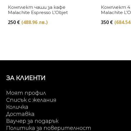
Комплект чаши за кафе
Комплект 4
Malachite Espresso L’Objet
Malachite L’O
250
€
(488.96 лв.)
350
€
(684.54
ЗА КЛИЕНТИ
Моят профил
Списък с желания
Количка
Доставка
Ваучер за подарък
Политика за поверителност