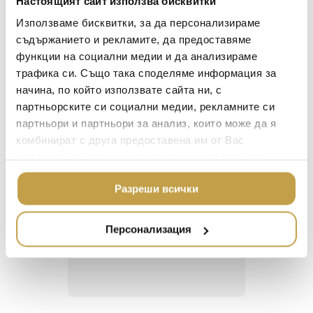
Настоящият сайт използва бисквитки
LALIQUE
АКСЕСОАРИ ЗА ИНТ
Използваме бисквитки, за да персонализираме
The striking bold of the Malachite dinnerware
BACCARAT
ЗА МАСАТА
съдържанието и рекламите, да предоставяме
collection lends a sophisticated energy to your
функции на социални медии и да анализираме
TOM DIXON
tabletop. Made of porcelain with hand-gilded
ТЕКСТИЛ ЗА ДОМА
трафика си. Също така споделяме информация за
24K gold accents.
MICHAEL ARAM
АРОМАТИ ЗА ДОМА
начина, по който използвате сайта ни, с
ASSOULINE
партньорските си социални медии, рекламните си
ИЗКУСТВО И КНИГИ
партньори и партньори за анализ, които може да я
SELETTI
ВИСОК КЛАС МЕБЕЛ
комбинират с друга предоставена им от Вас
L’OBJET
информация или с такава, която са събрали от
ЛУКСОЗНИ ГРАДИН
Георги Питов
Ива
МЕБЕЛИ
ползването от Ваша страна на услугите им.
DOLCE & GABBANA C
2021-06-01
202
Разреши всички
ПОДАРЪЦИ
ETHNICRAFT
 за
Много интересни
Един маг
НАМАЛЕНИЕ
ZUIVER
 на
предложения! Любезен
елегант
Персонализация
то за
персонал.
намерит
DUTCHBONE
направи
неповт