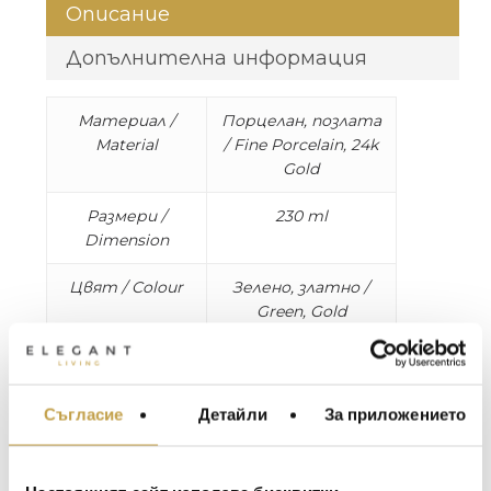
Описание
Допълнителна информация
Материал /
Порцелан, позлата
Material
/ Fine Porcelain, 24k
Gold
Размери /
230 ml
Dimension
Цвят / Colour
Зелено, златно /
Green, Gold
* Комплект от 2 броя / Set of 2
Съгласие
Детайли
За приложението
МЕБЕЛИ ЗА ДОМА И
Поразителният вид на колекцията
ОФИСА
Malachite придава изтънчена енергия на
вашата маса. Изработени от порцелан с
ОСВЕТЛЕНИЕ
ръчно позлатени акценти.