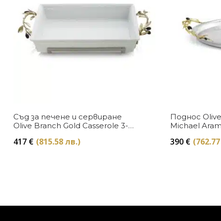
Съд за печене и сервиране
Поднос Olive
Olive Branch Gold Casserole 3-
Michael Ara
quart Michael Aram
417
€
(815.58 лв.)
390
€
(762.77