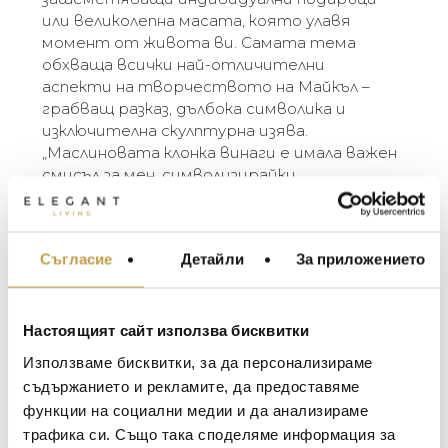
или великолепна масата, която улавя
момент от живота ви. Самата тема
обхваща всички най-отличителни
аспекти на творчеството на Майкъл –
грабващ разказ, дълбока символика и
изключителна скулптурна изява.
„Маслиновата клонка винаги е имала важен
смисъл за мен, символизирайки
едновременно мир и победа. При
създаването на функционални предмети с
естествени форми имам смесено
Съгласие
Детайли
За приложението
МЕБЕЛИ ЗА ДОМА И
усещане за крехкост и интензивност. За
ОФИСА
мен това е като природата, навлизаща в
моите интериори – като вълшебна
ОСВЕТЛЕНИЕ
маслинова горичка, намерила път до моя
Настоящият сайт използва бисквитки
LALIQUE
дом.” – Michael Aram
АКСЕСОАРИ ЗА ИНТ
Използваме бисквитки, за да персонализираме
BACCARAT
ЗА МАСАТА
съдържанието и рекламите, да предоставяме
The Michael Aram Olive Branch Collection is one
функции на социални медии и да анализираме
TOM DIXON
of the best known and most loved of Michael’s
ТЕКСТИЛ ЗА ДОМА
трафика си. Също така споделяме информация за
motifs. The simple forms create objects that