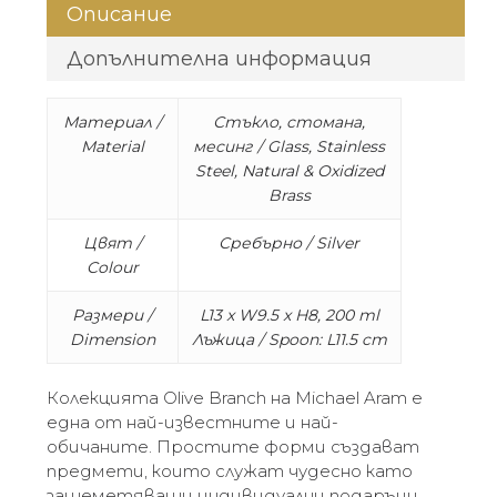
Описание
Допълнителна информация
Материал /
Стъкло, стомана,
Material
месинг / Glass, Stainless
Steel, Natural & Oxidized
Brass
Цвят /
Сребърно / Silver
Colour
Размери /
L13 x W9.5 x H8, 200 ml
Dimension
Лъжица / Spoon: L11.5 cm
Колекцията Olive Branch на Michael Aram е
една от най-известните и най-
обичаните. Простите форми създават
предмети, които служат чудесно като
зашеметяващи индивидуални подаръци