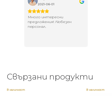
2021-06-01
202
 за
Много интересни
Един маг
 на
предложения! Любезен
елегант
то за
персонал.
намерит
направи
неповт
Свързани продукти
В наличност
В наличност