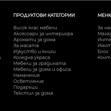
ПРОДУКТОВИ КАТЕГОРИИ
МЕН
Висок клас мебели
За на
Аксесоари за интериора
Мага
Аромати за дома
Инте
За масата
Имо
Изкуство и книги
Блог
Коледна украса
Конт
т
Мебели за градината
Мебели за дома и офиса
Намаления
Осветление
Подаръци
Текстил за дома