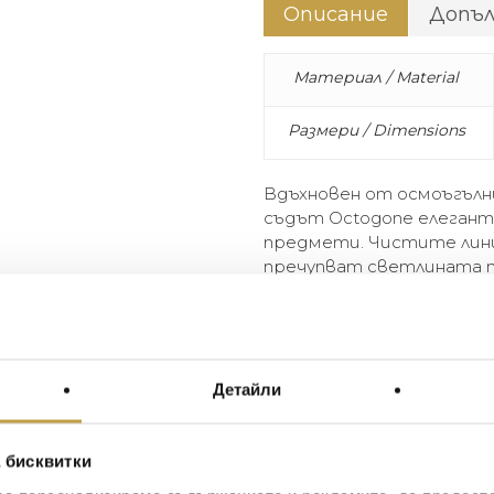
Описание
Допъ
Материал / Material
Размери / Dimensions
Вдъхновен от осмоъгълни
съдът Octogone елегант
предмети. Чистите линии
пречупват светлината п
съвременност, където и
Inspired by the octagonal t
catch-all elegantly accommod
angles and curves combine to 
Детайли
of sparkle and modernity whe
 бисквитки