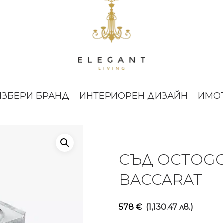
r Baccarat
ИЗБЕРИ БРАНД
ИНТЕРИОРЕН ДИЗАЙН
ИМО
СЪД OCTOGO
BACCARAT
578
€
(1,130.47 лв.)