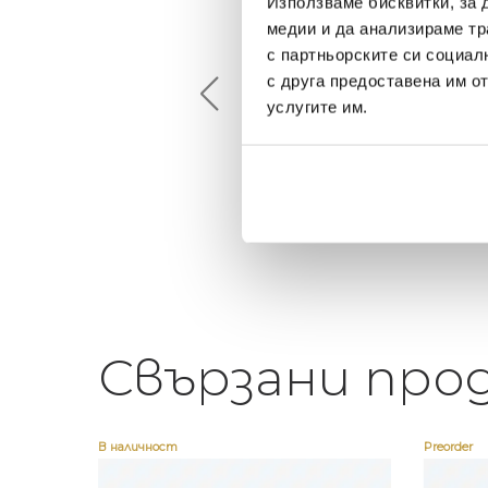
Използваме бисквитки, за 
Maxim Behar
Георги Питов
медии и да анализираме тр
2022-06-18
2021-06-01
с партньорските си социал
с друга предоставена им о
й-доброто място за
Много интересни
услугите им.
иятна атмосфера на
предложения! Любезен
щата ви или просто за
персонал.
егантен подарък
Свързани про
В наличност
Preorder