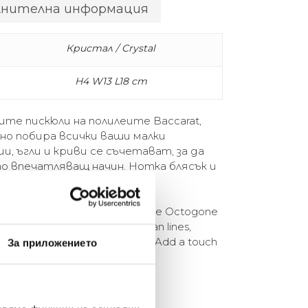
лнителна информация
Кристал / Crystal
H4 W13 L18 cm
те пискюли на полилеите Baccarat,
но побира всички ваши малки
, ъгли и криви се съчетават, за да
о впечатляващ начин. Нотка блясък и
 да бъде поставен.
assel of Baccarat chandeliers, the Octogone
ates all your small items. Clean lines,
refract light in a striking way. Add a touch
За приложението
rever it is placed.