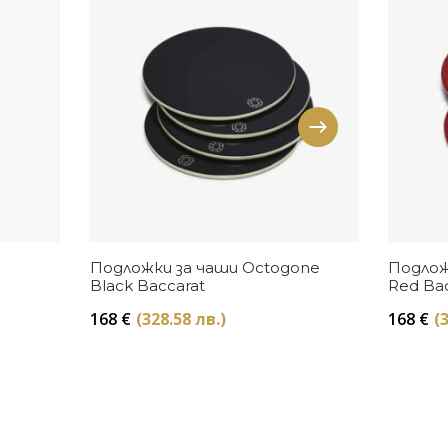
Купи
Подложки за чаши Octogone
Подлож
Black Baccarat
Red Ba
168
€
(328.58 лв.)
168
€
(