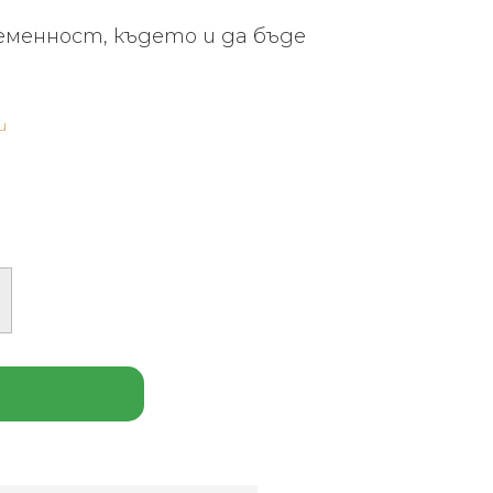
еменност, където и да бъде
и