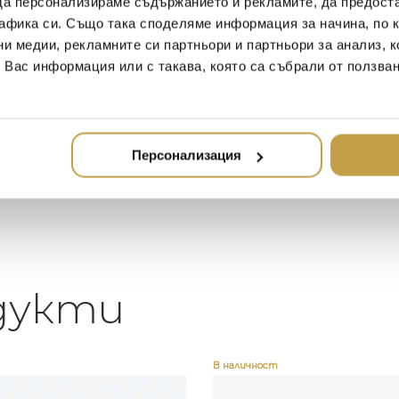
да персонализираме съдържанието и рекламите, да предост
Иван Иванов
Ив
афика си. Също така споделяме информация за начина, по к
2020-05-20
20
ни медии, рекламните си партньори и партньори за анализ, 
т Вас информация или с такава, която са събрали от ползва
Един магазин за красив и
Най-до
елегантен дом. В него ще
за дома
намерите всичко, което ще
стилн
направи жилището ви
неповторимо
Персонализация
дукти
В наличност