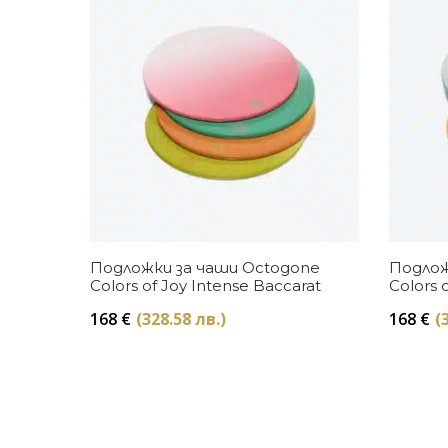
Купи
Подложки за чаши Octogone
Подлож
Colors of Joy Intense Baccarat
Colors 
168
€
(328.58 лв.)
168
€
(