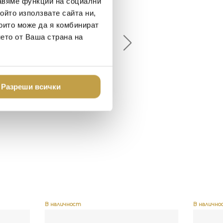
авяме функции на социални
елина Линковска
Евелина Петкова
ойто използвате сайта ни,
18-08-10
2024-07-16
които може да я комбинират
нето от Ваша страна на
брото място в града
Хареса ми
шен декор - уникално и
о
Разреши всички
В наличност
В налично