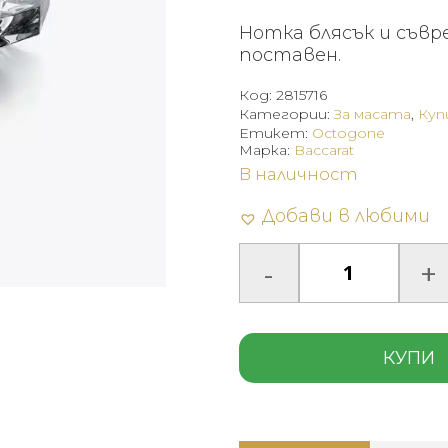
Нотка блясък и съвр
поставен.
Код:
2815716
Категории:
За масата
,
Куп
Етикет:
Octogone
Марка:
Baccarat
В наличност
Добави в любими
КУПИ