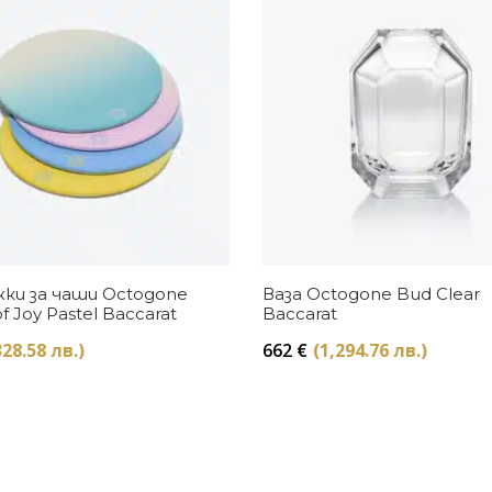
Купи
Купи
ки за чаши Octogone
Ваза Octogone Bud Clear
of Joy Pastel Baccarat
Baccarat
328.58 лв.)
662
€
(1,294.76 лв.)