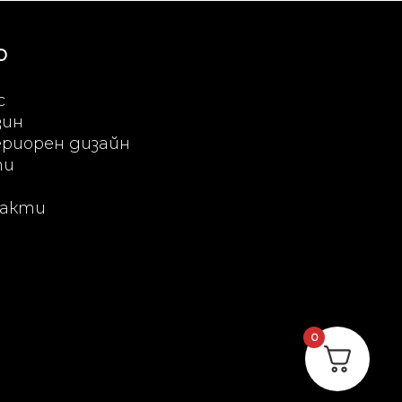
Ю
с
зин
риорен дизайн
ти
акти
0