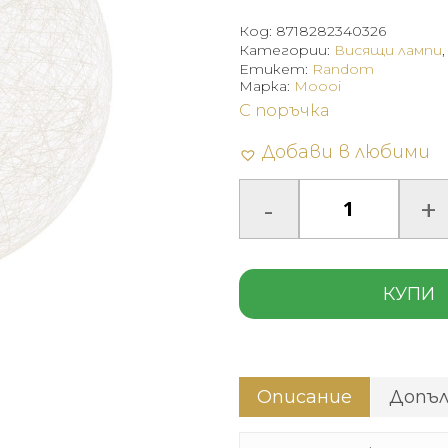
Код:
8718282340326
Категории:
Висящи лампи
Етикет:
Random
Марка:
Moooi
С поръчка
Добави в любими
КУПИ
Описание
Допъ