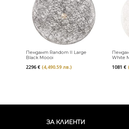
Купи
Пендант Random II Large
Пендан
Black Moooi
White 
2296
€
(4,490.59 лв.)
1081
€
ЗА КЛИЕНТИ