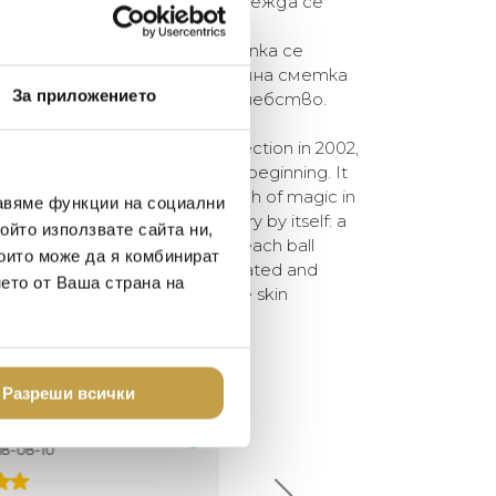
ория: накисната в смола прежда се
плажна топка, създавайки
ия. След това плажната топка се
гъл отвор в лампата. В крайна сметка
За приложението
в продукта. Мекота и вълшебство.
 introduced in the Moooi collection in 2002,
 a best seller right from the beginning. It
ty, softness, lightness and a touch of magic in
авяме функции на социални
ction process is a special story by itself: a
ойто използвате сайта ни,
y coiled around an inflatable beach ball
които може да я комбинират
ric. The beach ball is then deflated and
нето от Ваша страна на
ng in the lamp. At the end the skin
and magic.
Разреши всички
елина Линковска
Евелина Петкова
18-08-10
2024-07-16