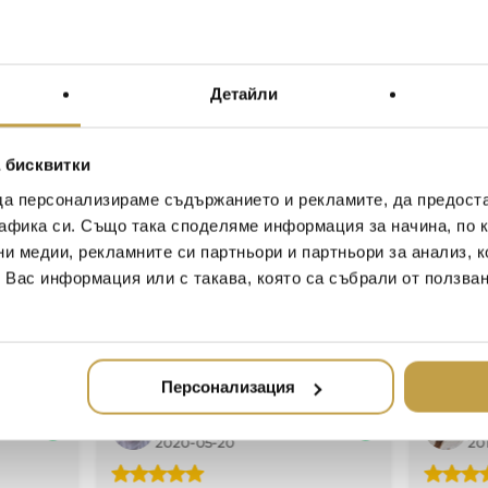
себе си е любопитна ист
навива около надуваема 
полупрозрачна 3D матер
спуква и изважда от кръ
Детайли
обвивката се превръща 
Designed by Bertjan Pot and
 бисквитки
the Random Light has become
transmit a feeling of simplici
да персонализираме съдържанието и рекламите, да предост
contemporary style. The produ
афика си. Също така споделяме информация за начина, по к
resin drained yarn is randoml
ни медии, рекламните си партньори и партньори за анализ, 
creating a translucent 3D fab
т Вас информация или с такава, която са събрали от ползва
extracted from a round openi
becomes the product. Soft 
Персонализация
Иван Иванов
Ив
2020-05-20
20