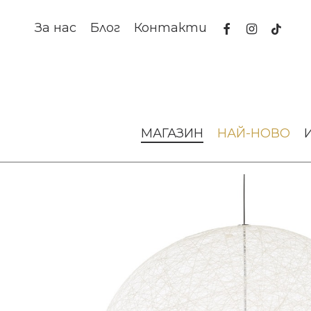
Skip
to
facebook
instagram
tiktok
За нас
Блог
Контакти
main
content
Начало
Осветление
Висящи лампи
Пендант Rando
МАГАЗИН
НАЙ-НОВО