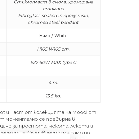
Стъклопласт в смола, хромирана
стомана
Fibreglass soaked in epoxy resin,
chromed steel pendant
Бяло / White
H105 W105 cm.
E27 60W MAX type G
4 m.
13.5 kg.
ot и част от колекцията на Moooi от
om моментално се превърна в
щане за простота, мекота, лекота и
енен стил. Създаването му само по