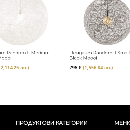
Купи
Купи
т Random II Medium
Пендант Random II Small
Moooi
Black Moooi
(2,114.25 лв.)
796
€
(1,556.84 лв.)
ПРОДУКТОВИ КАТЕГОРИИ
МЕН