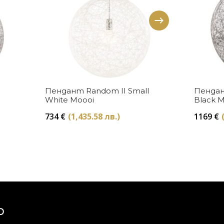
Купи
Пендант Random II Small
Пендан
White Moooi
Black 
734
€
(1,435.58 лв.)
1169
€
Ю