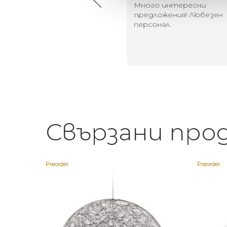
й-доброто място за
Много интересни
иятна атмосфера на
предложения! Любезен
щата ви или просто за
персонал.
егантен подарък
Свързани про
Preorder
Preorder