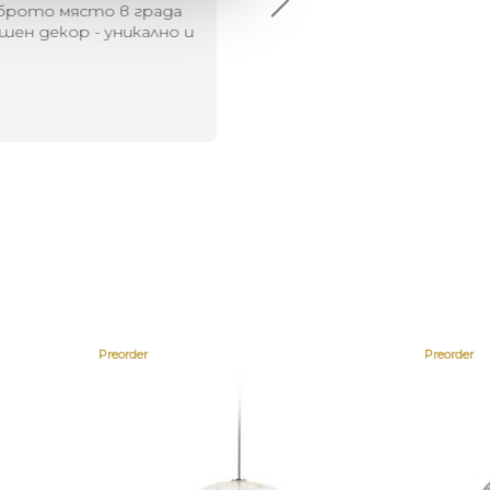
брото място в града
Хареса ми
шен декор - уникално и
о
Preorder
Preorder