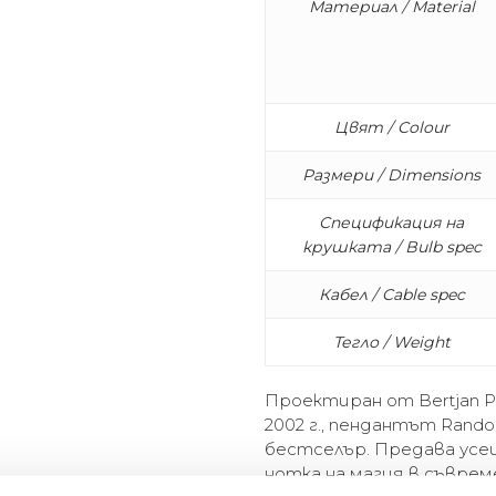
Материал / Material
Цвят / Colour
Размери / Dimensions
Спецификация на
крушката / Bulb spec
Кабел / Cable spec
Тегло / Weight
Проектиран от Bertjan P
2002 г., пендантът Rand
бестселър. Предава усе
нотка на магия в съврем