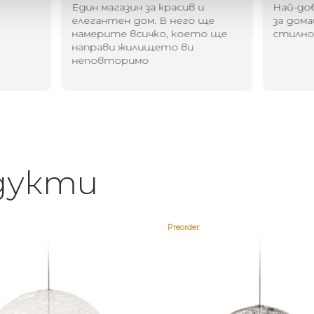
Един магазин за красив и
Най-до
елегантен дом. В него ще
за дома
намерите всичко, което ще
стилн
направи жилището ви
неповторимо
дукти
Preorder