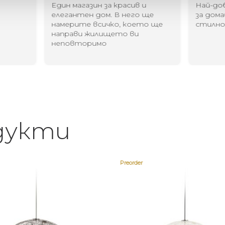
Един магазин за красив и
Най-до
елегантен дом. В него ще
за дома
намерите всичко, което ще
стилн
направи жилището ви
неповторимо
дукти
Preorder