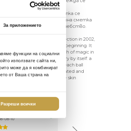
ория: накисната в смола прежда се
плажна топка, създавайки
ия. След това плажната топка се
гъл отвор в лампата. В крайна сметка
За приложението
в продукта. Мекота и вълшебство.
 introduced in the Moooi collection in 2002,
 a best seller right from the beginning. It
ty, softness, lightness and a touch of magic in
авяме функции на социални
ction process is a special story by itself: a
ойто използвате сайта ни,
y coiled around an inflatable beach ball
които може да я комбинират
ric. The beach ball is then deflated and
нето от Ваша страна на
ng in the lamp. At the end the skin
and magic.
Разреши всички
елина Линковска
Евелина Петкова
18-08-10
2024-07-16