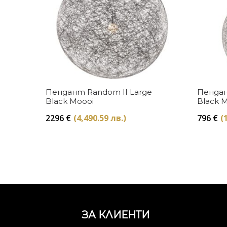
Купи
Пендант Random II Large
Пендан
Black Moooi
Black 
2296
€
(4,490.59 лв.)
796
€
(
ЗА КЛИЕНТИ