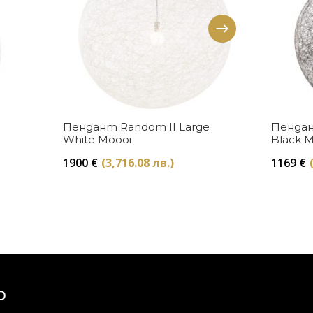
Купи
Пендант Random II Large
Пендан
White Moooi
Black 
1900
€
(3,716.08 лв.)
1169
€
Ю