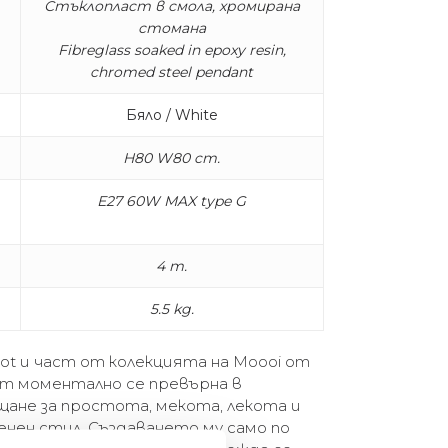
Стъклопласт в смола, хромирана
стомана
Fibreglass soaked in epoxy resin,
chromed steel pendant
Бяло / White
H80 W80 cm.
E27 60W MAX type G
4 m.
5.5 kg.
ot и част от колекцията на Moooi от
om моментално се превърна в
щане за простота, мекота, лекота и
енен стил. Създаването му само по