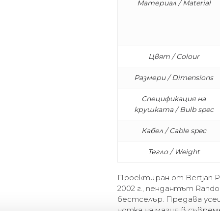
Материал / Material
Цвят / Colour
Размери / Dimensions
Спецификация на
крушката / Bulb spec
Кабел / Cable spec
Тегло / Weight
Проектиран от Bertjan P
2002 г., пендантът Rand
бестселър. Предава усе
нотка на магия в съврем