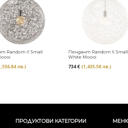
Купи
Купи
т Random II Small
Пендант Random II Small
Moooi
White Moooi
1,556.84 лв.)
734
€
(1,435.58 лв.)
ПРОДУКТОВИ КАТЕГОРИИ
МЕН