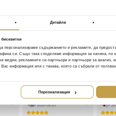
себе си е любопитна ист
навива около надуваема 
полупрозрачна 3D матер
спуква и изважда от кръ
Детайли
обвивката се превръща 
Designed by Bertjan Pot and
 бисквитки
the Random Light has become
transmit a feeling of simplici
да персонализираме съдържанието и рекламите, да предост
contemporary style. The produ
афика си. Също така споделяме информация за начина, по к
resin drained yarn is randoml
ни медии, рекламните си партньори и партньори за анализ, 
creating a translucent 3D fab
т Вас информация или с такава, която са събрали от ползва
extracted from a round openi
becomes the product. Soft 
Персонализация
Иван Иванов
Ив
2020-05-20
20