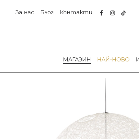
Skip
to
facebook
instagram
tiktok
За нас
Блог
Контакти
main
content
Начало
Осветление
Висящи лампи
Пендант Rand
МАГАЗИН
НАЙ-НОВО