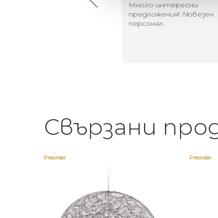
й-доброто място за
Много интересни
иятна атмосфера на
предложения! Любезен
щата ви или просто за
персонал.
егантен подарък
Свързани про
Preorder
Preorder