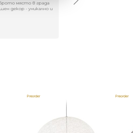
брото място в града
Хареса ми
шен декор - уникално и
о
Preorder
Preorder