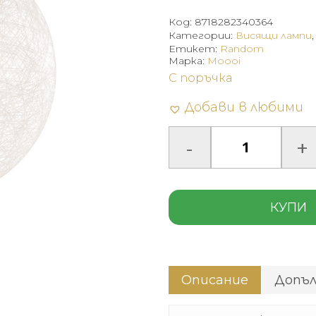
Код:
8718282340364
Категории:
Висящи лампи
Етикет:
Random
Марка:
Moooi
С поръчка
Добави в любими
КУПИ
Описание
Допъ