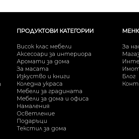
ПРОДУКТОВИ КАТЕГОРИИ
МЕН
Висок клас мебели
За на
Аксесоари за интериора
Мага
Аромати за дома
Инте
За масата
Имо
Изкуство и книги
Блог
Коледна украса
Конт
т
Мебели за градината
Мебели за дома и офиса
Намаления
Осветление
Подаръци
Текстил за дома