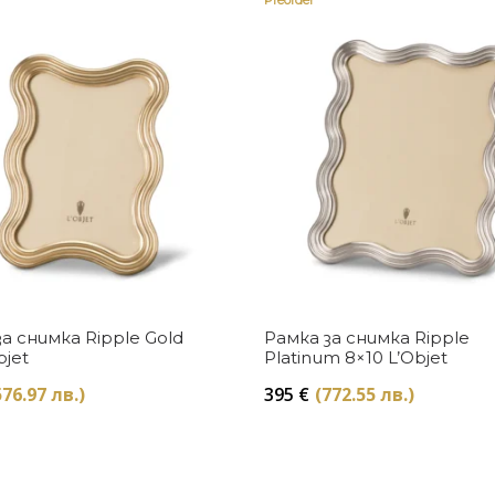
Preorder
Купи
Купи
а снимка Ripple Gold
Рамка за снимка Ripple
bjet
Platinum 8×10 L’Objet
576.97 лв.)
395
€
(772.55 лв.)