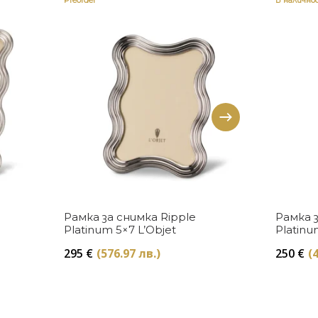
Preorder
В налично
Купи
Рамка за снимка Ripple
Рамка з
Platinum 5×7 L’Objet
Platinu
295
€
(576.97 лв.)
250
€
(