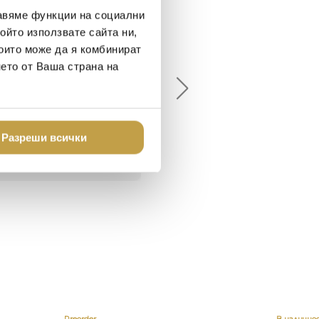
авяме функции на социални
ойто използвате сайта ни,
елина Линковска
Евелина Петкова
които може да я комбинират
18-08-10
2024-07-16
нето от Ваша страна на
брото място в града
Хареса ми
шен декор - уникално и
о
Разреши всички