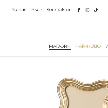
Skip
to
facebook
instagram
tiktok
За нас
Блог
Контакти
main
content
Начало
Аксесоари за интериора
Рамки за снимки
МАГАЗИН
НАЙ-НОВО