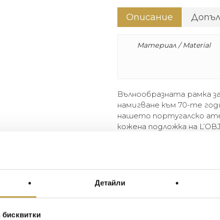
Описание
Допъ
Материал / Material
Вълнообразната рамка за
намигване към 70-те год
нашето португалско ат
кожена подложка на L’OBJ
подарък или за добавяне
пространство във ваши
The Ripple Frame is a moder
edge. Assembled in our Por
Детайли
with L’OBJET’s signature leat
a gift or to add personality 
 бисквитки