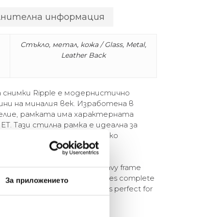
лнителна информация
Стъкло, метал, кожа / Glass, Metal,
Leather Back
 снимки Ripple е модернистично
ини на миналия век. Изработена в
елие, рамката има характерната
ET. Тази стилна рамка е идеална за
 на индивидуалност към всяко
я дом.
nist nod to the 1970s with a wavy frame
tuguese Atelier, the frame comes complete
За приложението
her backing. This stylish frame is perfect for
to any space in your home.