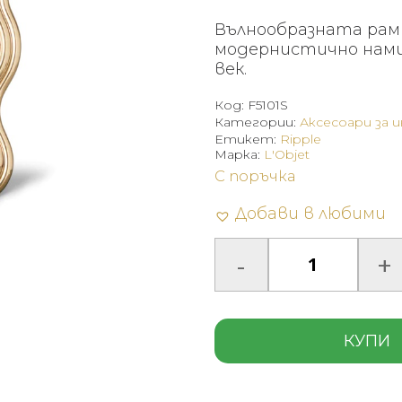
Вълнообразната рамка
модернистично нами
век.
Код:
F5101S
Категории:
Аксесоари за 
Етикет:
Ripple
Марка:
L'Objet
С поръчка
Добави в любими
КУПИ