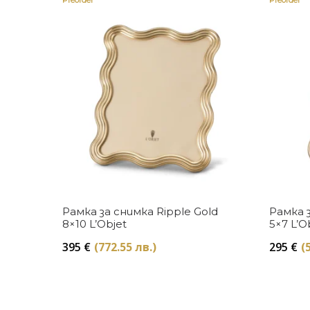
Preorder
Preorder
Купи
Рамка за снимка Ripple Gold
Рамка з
8×10 L’Objet
5×7 L’O
395
€
(772.55 лв.)
295
€
(