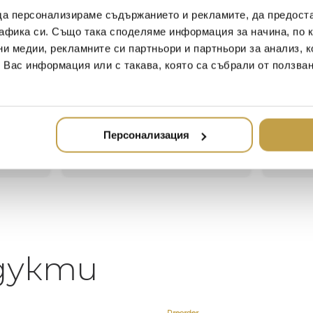
да персонализираме съдържанието и рекламите, да предост
афика си. Също така споделяме информация за начина, по к
Иван Иванов
Ив
ни медии, рекламните си партньори и партньори за анализ, 
2020-05-20
20
т Вас информация или с такава, която са събрали от ползва
Един магазин за красив и
Най-до
елегантен дом. В него ще
за дома
намерите всичко, което ще
стилн
направи жилището ви
Персонализация
неповторимо
дукти