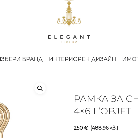
Рамка за снимка Ripple Gold 4×6 L’Objet
ИЗБЕРИ БРАНД
ИНТЕРИОРЕН ДИЗАЙН
ИМО
РАМКА ЗА С
4×6 L’OBJET
250
€
(488.96 лв.)