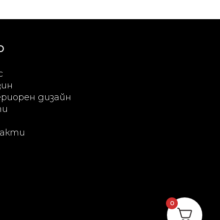
Ю
с
зин
риорен дизайн
ти
акти
0