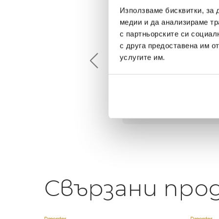
Използваме бисквитки, за 
медии и да анализираме тр
Maxim Behar
Георги Питов
с партньорските си социал
2022-06-18
2021-06-01
с друга предоставена им о
услугите им.
й-доброто място за
Много интересни
иятна атмосфера на
предложения! Любезен
щата ви или просто за
персонал.
егантен подарък
Свързани про