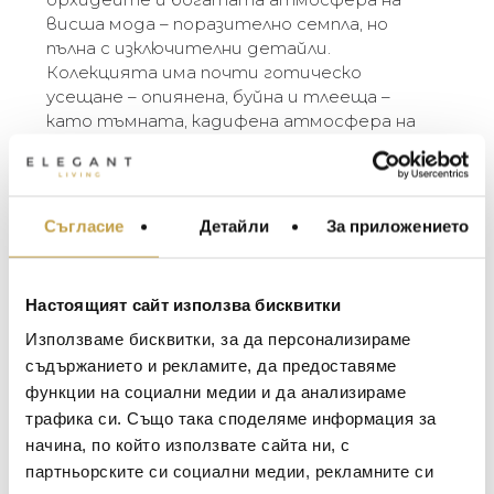
висша мода – поразително семпла, но
пълна с изключителни детайли.
Колекцията има почти готическо
усещане – опиянена, буйна и тлееща –
като тъмната, кадифена атмосфера на
луксозна вечер.
“Има нещо толкова съблазнително в
орхидеите. В черен никел те са още по-
прекрасни, като жена, облечена в черна
Съгласие
Детайли
За приложението
МЕБЕЛИ ЗА ДОМА И
кадифена рокля, носеща се из голямо
ОФИСА
имение или в стилен апартамент, високо
ОСВЕТЛЕНИЕ
над града. Тъмните орхидеи върху метала
Настоящият сайт използва бисквитки
са като последното сияние на красива
LALIQUE
АКСЕСОАРИ ЗА ИНТ
вечер.” – Michael Aram
Използваме бисквитки, за да персонализираме
BACCARAT
ЗА МАСАТА
съдържанието и рекламите, да предоставяме
The Michael Aram Black Orchid Collection was
функции на социални медии и да анализираме
TOM DIXON
ТЕКСТИЛ ЗА ДОМА
inspired by the powerful sensuality of orchids
трафика си. Също така споделяме информация за
MICHAEL ARAM
and the rich ambiance of haute couture –
АРОМАТИ ЗА ДОМА
начина, по който използвате сайта ни, с
strikingly simple yet full of the most extreme
ASSOULINE
партньорските си социални медии, рекламните си
ИЗКУСТВО И КНИГИ
detail. The collection has an almost gothic