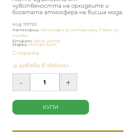
чувствеността на орхидеите и
богатата атмосфера на висша мода.
Код:
110720
Категории:
Аксесоари за интериора
,
Рамки за
снимки
Етикет:
Black Orchid
Марка:
Michael Aram
С поръчка
Добави в любими
КУПИ