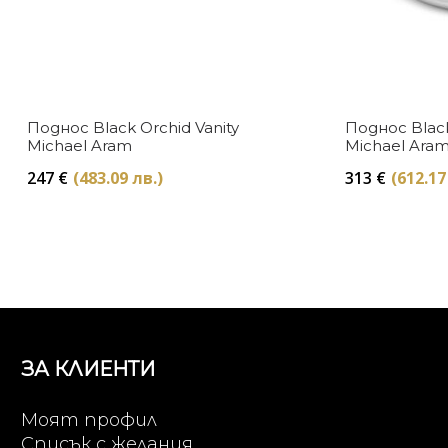
Поднос Black Orchid Vanity
Поднос Blac
Michael Aram
Michael Ara
247
€
(483.09 лв.)
313
€
(612.17
ЗА КЛИЕНТИ
Моят профил
Списък с желания