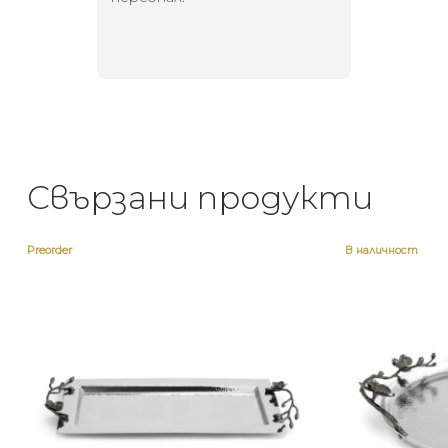
направи
неповт
Свързани продукти
Preorder
В наличност