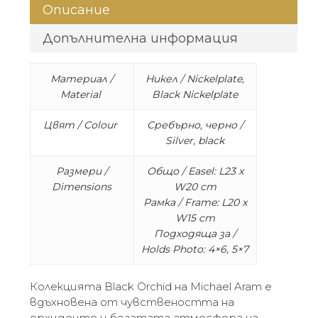
Описание
Допълнителна информация
Материал /
Никел / Nickelplate,
Material
Black Nickelplate
Цвят / Colour
Сребърно, черно /
Silver, black
Размери /
Общо / Easel: L23 x
Dimensions
W20 cm
Рамка / Frame: L20 x
W15 cm
Подходяща за /
Holds Photo: 4×6, 5×7
Колекцията Black Orchid на Michael Aram е
вдъхновена от чувствеността на
орхидеите и богатата атмосфера на