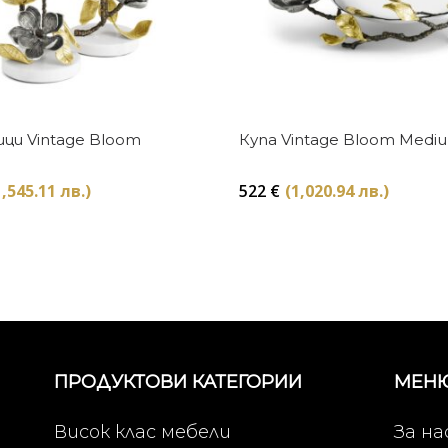
Купи
Купи
ци Vintage Bloom
Купа Vintage Bloom Medi
1,545.11 лв.)
522
€
(1,020.94 лв.)
ПРОДУКТОВИ КАТЕГОРИИ
МЕН
Висок клас мебели
За на