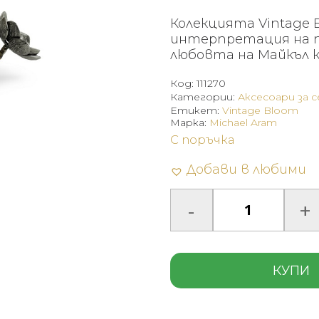
Колекцията Vintage
интерпретация на п
любовта на Майкъл 
Код:
111270
Категории:
Аксесоари за 
Етикет:
Vintage Bloom
Марка:
Michael Aram
С поръчка
Добави в любими
КУПИ