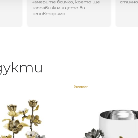
намерите всичко, което ще
стилн
направи жилището ви
неповторимо
дукти
Preorder