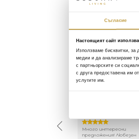
Съгласие
Настоящият сайт използва
Използваме бисквитки, за 
медии и да анализираме тр
с партньорските си социал
с друга предоставена им о
услугите им.
Maxim Behar
Георги Питов
2022-06-18
2021-06-01
й-доброто място за
Много интересни
иятна атмосфера на
предложения! Любезен