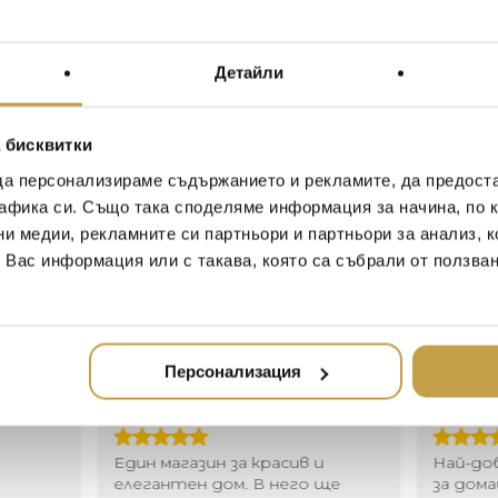
често носеше вкъщи. Ар
онези чувства на носталги
Детайли
The Vintage Bloom Collectio
nature as inspired by Michael
metals and delicate enamel f
 бисквитки
eclectic glamour of the 1940
“I found a forgotten piece of
да персонализираме съдържанието и рекламите, да предост
linen that had faded ever-so-
афика си. Също така споделяме информация за начина, по к
floral pattern reminded me
ни медии, рекламните си партньори и партньори за анализ, 
around the house. The design
т Вас информация или с такава, която са събрали от ползва
feelings of nostalgia and eff
Персонализация
Иван Иванов
Ив
2020-05-20
20
Един магазин за красив и
Най-до
елегантен дом. В него ще
за дома