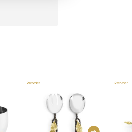
о
Preorder
Preorder