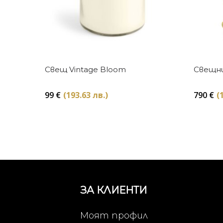
Купи
Свещ Vintage Bloom
Свещни
99
€
(193.63 лв.)
790
€
(
ЗА КЛИЕНТИ
Моят профил