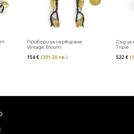
Купи
um
Прибори за сервиране
Съд за 
Vintage Bloom
Triple
154
€
(301.20 лв.)
522
€
(
Ю
с