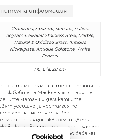
лнителна информация
Стомана, мрамор, месинг, никел,
позлата, емайл/ Stainless Steel, Marble,
Natural & Oxidized Brass, Antique
Nickelplate, Antique Goldtone, White
Enamel
H6, Dia. 28 cm
om е сантиментална интерпретация на
от любовта на Майкъл към старите
есените метали и деликатните
авят усещане за носталгия по
-те години на миналия век.
е плат с приказни акварелни цветя,
лкова красиво през годините. Платът
напомниха за роклите, които баба ми