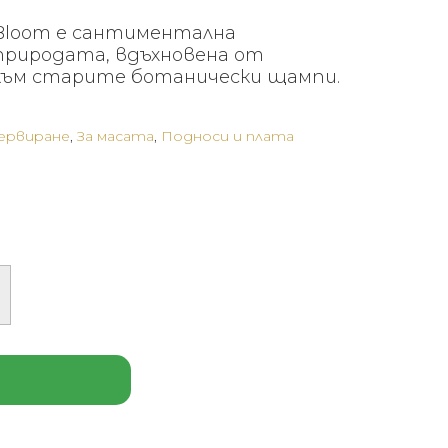
 Bloom е сантиментална
риродата, вдъхновена от
към старите ботанически щампи.
сервиране
,
За масата
,
Подноси и плата