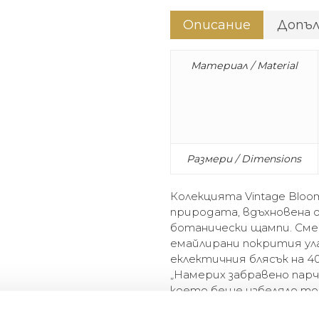
Описание
Допъ
Материал / Material
Размери / Dimensions
Колекцията Vintage Blo
природата, вдъхновена 
ботанически щампи. См
емайлирани покрития ул
еклектичния блясък на 40
„Намерих забравено парч
което беше избеляло то
и флоралният дизайн ми 