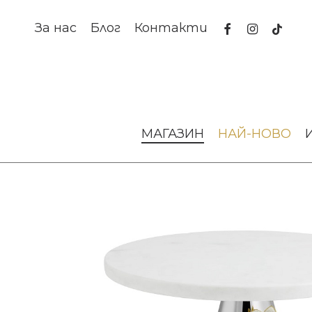
Skip
to
facebook
instagram
tiktok
За нас
Блог
Контакти
main
content
Начало
За масата
Аксесоари за сервиране
Поставк
МАГАЗИН
НАЙ-НОВО