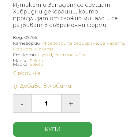
Изтокът и Западът се срещат.
Хибридни декорации, които
произлизат от сложно минало и се
развиват в съвременни форми.
Код:
09766
Категории:
Аксесоари за сервиране
,
За масата
,
Подноси и плата
Етикети:
Hybrid
,
Valentine's Day
Марка:
Seletti
Марка:
Seletti
С поръчка
Добави в любими
КУПИ