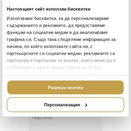
произлизат от сложно минало и се
ОСВЕТЛЕНИЕ
Настоящият сайт използва бисквитки
развиват в съвременни форми.
LALIQUE
АКСЕСОАРИ ЗА ИНТ
Използваме бисквитки, за да персонализираме
BACCARAT
When east and west combine. A collection that
ЗА МАСАТА
съдържанието и рекламите, да предоставяме
reflects ancient historic Western and Eastern
функции на социални медии и да анализираме
TOM DIXON
ТЕКСТИЛ ЗА ДОМА
ceramic production. Hybrid decorations that
трафика си. Също така споделяме информация за
come from a complex past that evolve into
MICHAEL ARAM
АРОМАТИ ЗА ДОМА
начина, по който използвате сайта ни, с
contemporary shapes.
ASSOULINE
партньорските си социални медии, рекламните си
ИЗКУСТВО И КНИГИ
партньори и партньори за анализ, които може да я
SELETTI
ВИСОК КЛАС МЕБЕЛ
комбинират с друга предоставена им от Вас
L’OBJET
информация или с такава, която са събрали от
ЛУКСОЗНИ ГРАДИН
МЕБЕЛИ
ползването от Ваша страна на услугите им.
DOLCE & GABBANA C
Георги Питов
Ива
Разреши всички
ПОДАРЪЦИ
2021-06-01
202
ETHNICRAFT
НАМАЛЕНИЕ
ZUIVER
Персонализация
 за
Много интересни
Един маг
 на
предложения! Любезен
елегант
DUTCHBONE
то за
персонал.
намерит
направи
неповт