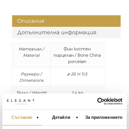
Описание
Допълнителна информация
Материал /
Фин костен
Material
порцелан / Bone China
porcelain
Размери /
ø 26 H 11,5
Dimensions
Тегло / Weight
1.4 kg
Изтокът и Западът се срещат. Колекция,
която отразява древно, историческо
Съгласие
Детайли
За приложението
МЕБЕЛИ ЗА ДОМА И
производство на керамика от Изтока и
ОФИСА
Запада. Хибридни декорации, които