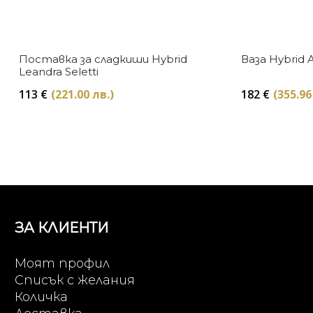
Поставка за сладкиши Hybrid
Ваза Hybrid 
Leandra Seletti
113
€
(221.00 лв.)
182
€
(355.96
ЗА КЛИЕНТИ
Моят профил
Списък с желания
Количка