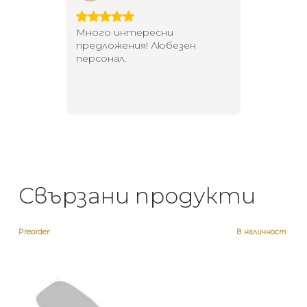
 за
Много интересни
Един маг
 на
предложения! Любезен
елегант
то за
персонал.
намерит
направи
неповт
Свързани продукти
Preorder
В наличност