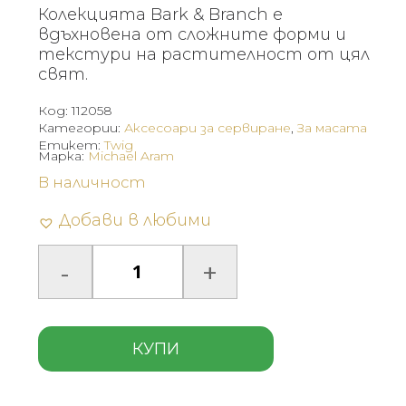
Колекцията Bark & Branch е
вдъхновена от сложните форми и
текстури на растителност от цял
свят.
Код:
112058
Категории:
Аксесоари за сервиране
,
За масата
Етикет:
Twig
Марка:
Michael Aram
В наличност
Добави в любими
КУПИ