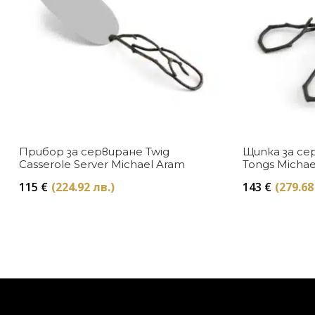
Прибор за сервиране Twig
Щипка за сер
Casserole Server Michael Aram
Tongs Michae
115
€
(224.92 лв.)
143
€
(279.68