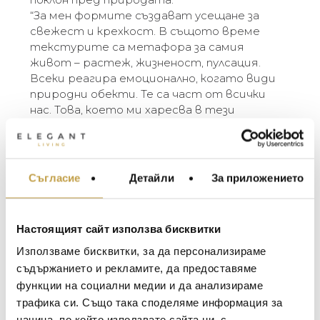
“За мен формите създават усещане за
свежест и крехкост. В същото време
текстурите са метафора за самия
живот – растеж, жизненост, пулсация.
Всеки реагира емоционално, когато види
природни обекти. Те са част от всички
нас. Това, което ми харесва в тези
произведения, е, че по някакъв начин те са
„отрязъци“ от природата, малки винетки
на гората. Очарователно е да си
представям как външният свят прониква
Съгласие
Детайли
За приложението
МЕБЕЛИ ЗА ДОМА И
в интериора, сякаш стаята нежно се
ОФИСА
поглъща от природата.” – Michael Aram
ОСВЕТЛЕНИЕ
Настоящият сайт използва бисквитки
The Twig Collection represents the textures of
LALIQUE
АКСЕСОАРИ ЗА ИНТ
nature. By uniquely casting plant forms in metal,
Използваме бисквитки, за да персонализираме
BACCARAT
the Twig conjures a natural environment, yet
ЗА МАСАТА
съдържанието и рекламите, да предоставяме
one subtly sophisticated and redefined. Drawing
функции на социални медии и да анализираме
TOM DIXON
ТЕКСТИЛ ЗА ДОМА
from fundamental motifs in Michael’s work, each
трафика си. Също така споделяме информация за
MICHAEL ARAM
piece transforms environmental studies into
АРОМАТИ ЗА ДОМА
начина, по който използвате сайта ни, с