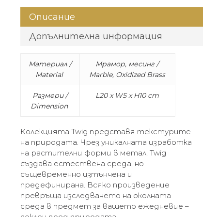
Описание
Допълнителна информация
Материал /
Мрамор, месинг /
Material
Marble, Oxidized Brass
Размери /
L20 x W5 x H10 cm
Dimension
Колекцията Twig представя текстурите
на природата. Чрез уникалната изработка
на растителни форми в метал, Twig
създава естествена среда, но
същевременно изтънчена и
предефинирана. Всяко произведение
превръща изследването на околната
среда в предмет за вашето ежедневие –
поклон пред природата.