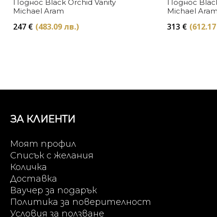
Поднос Black Orchid Vanity
Поднос Blac
Michael Aram
Michael Ara
247
€
(483.09 лв.)
313
€
(612.17
ЗА КЛИЕНТИ
Моят профил
Списък с желания
Количка
Доставка
Ваучер за подарък
Политика за поверителност
Условия за ползване