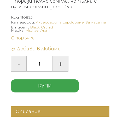
– поразително семпла, но пълна с
изключителни детайли.
Код:
110825
Категории:
Аксесоари за сервиране
,
За масата
Етикет:
Black Orchid
Марка:
Michael Aram
С поръчка
Добави в любими
КУПИ
Описание