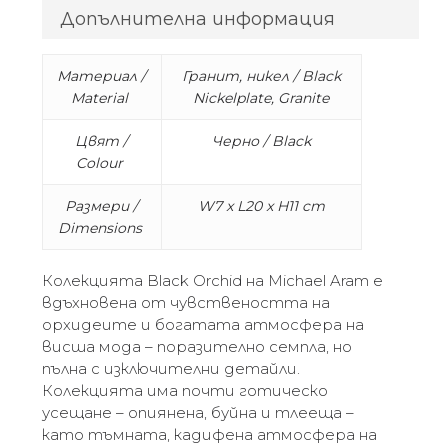
Допълнителна информация
Материал /
Гранит, никел / Black
Material
Nickelplate, Granite
Цвят /
Черно / Black
Colour
Размери /
W7 x L20 x H11 cm
Dimensions
Колекцията Black Orchid на Michael Aram е
вдъхновена от чувствеността на
орхидеите и богатата атмосфера на
висша мода – поразително семпла, но
пълна с изключителни детайли.
Колекцията има почти готическо
усещане – опиянена, буйна и тлееща –
като тъмната, кадифена атмосфера на