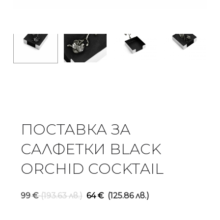
ПОСТАВКА ЗА
САЛФЕТКИ BLACK
ORCHID COCKTAIL
Original
Текуща
99
€
(193.63 лв.)
64
€
(125.86 лв.)
price
цена