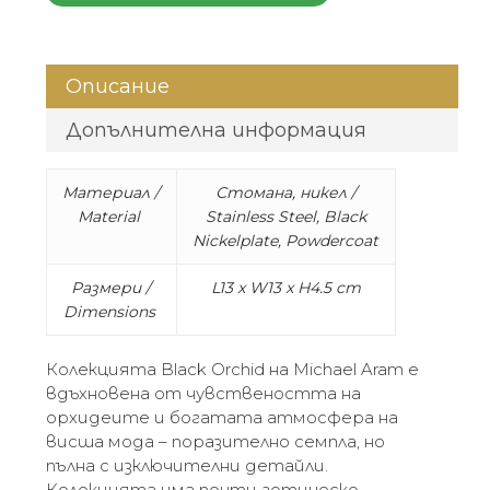
Описание
Допълнителна информация
Материал /
Стомана, никел /
Material
Stainless Steel, Black
Nickelplate, Powdercoat
Размери /
L13 x W13 x H4.5 cm
Dimensions
Колекцията Black Orchid на Michael Aram е
вдъхновена от чувствеността на
орхидеите и богатата атмосфера на
висша мода – поразително семпла, но
пълна с изключителни детайли.
Колекцията има почти готическо