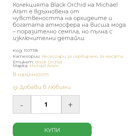
was:
е:
Колекцията Black Orchid на Michael
99 €
64 €
Aram е вдъхновена от
(193.63
(125.86
чувствеността на орхидеите и
богатата атмосфера на висша мода
лв.).
лв.).
– поразително семпла, но пълна с
изключителни детайли.
Код:
110738
Категории:
Аксесоари за сервиране
,
За масата
Етикет:
Black Orchid
Марка:
Michael Aram
В наличност
Добави в любими
КУПИ