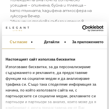
усещане – опиянена, буйна и тлееща –
като тъмната, кадифена атмосфера на
луксозна вечер.
“Има нещо толкова съблазнително в
орхидеите. В черен никел те са още по-
прекрасни, като жена, облечена в черна
кадифена рокля, носеща се из голямо
Съгласие
Детайли
За приложението
МЕБЕЛИ ЗА ДОМА И
имение или в стилен апартамент, високо
ОФИСА
над града. Тъмните орхидеи върху метала
са като последното сияние на красива
ОСВЕТЛЕНИЕ
вечер.” – Michael Aram
Настоящият сайт използва бисквитки
LALIQUE
АКСЕСОАРИ ЗА ИНТ
Използваме бисквитки, за да персонализираме
The Michael Aram Black Orchid Collection was
BACCARAT
ЗА МАСАТА
съдържанието и рекламите, да предоставяме
inspired by the powerful sensuality of orchids
функции на социални медии и да анализираме
TOM DIXON
and the rich ambiance of haute couture –
ТЕКСТИЛ ЗА ДОМА
трафика си. Също така споделяме информация за
strikingly simple yet full of the most extreme
MICHAEL ARAM
АРОМАТИ ЗА ДОМА
начина, по който използвате сайта ни, с
detail. The collection has an almost gothic
ASSOULINE
партньорските си социални медии, рекламните си
feeling – opiated, lush, and smoldering – like the
ИЗКУСТВО И КНИГИ
dark, velvety atmosphere of a luxurious evening.
партньори и партньори за анализ, които може да я
SELETTI
ВИСОК КЛАС МЕБЕЛ
“There is something so seductive about orchids.
комбинират с друга предоставена им от Вас