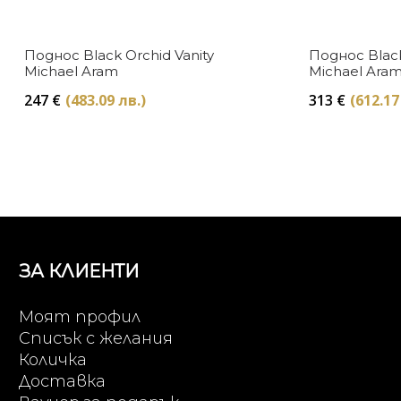
Поднос Black Orchid Vanity
Поднос Blac
Michael Aram
Michael Ara
247
€
(483.09 лв.)
313
€
(612.17
ЗА КЛИЕНТИ
Моят профил
Списък с желания
Количка
Доставка