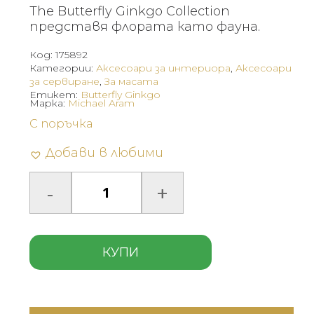
The Butterfly Ginkgo Collection
представя флората като фауна.
Код:
175892
Категории:
Аксесоари за интериора
,
Аксесоари
за сервиране
,
За масата
Етикет:
Butterfly Ginkgo
Марка:
Michael Aram
С поръчка
Добави в любими
КУПИ