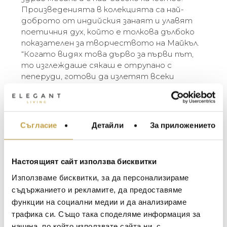
Произведенията в колекцията са най-
доброто от индийския занаят и улавят
поетичния дух, който е толкова дълбоко
показателен за творчеството на Майкъл.
“Когато видях това дърво за първи път,
то изглеждаше сякаш e отрупано с
пеперуди, готови да излетят всеки
момент, ако се доближа прекалено много
или издам някакъв звук. Беше магическо,
сякаш дървото можеше да се
трансформира – от флора във фауна само
Съгласие
Детайли
За приложението
МЕБЕЛИ ЗА ДОМА И
с едно мигване на окото…” – Michael Aram
ОФИСА
The Butterfly Ginkgo Collection celebrates the
ОСВЕТЛЕНИЕ
Настоящият сайт използва бисквитки
representation of flora as fauna. Michael’s
LALIQUE
АКСЕСОАРИ ЗА ИНТ
fascination with a particular type of ginkgo tree,
Използваме бисквитки, за да персонализираме
BACCARAT
the ginkgo Biloba, or “Butterfly ginkgo”, which
ЗА МАСАТА
съдържанието и рекламите, да предоставяме
grows with a double leaf reminiscent of a
функции на социални медии и да анализираме
TOM DIXON
ТЕКСТИЛ ЗА ДОМА
butterfly’s wings, gave rise to a fantasia image of
трафика си. Също така споделяме информация за
MICHAEL ARAM
the plant. Executed at the highest level of
АРОМАТИ ЗА ДОМА
начина, по който използвате сайта ни, с