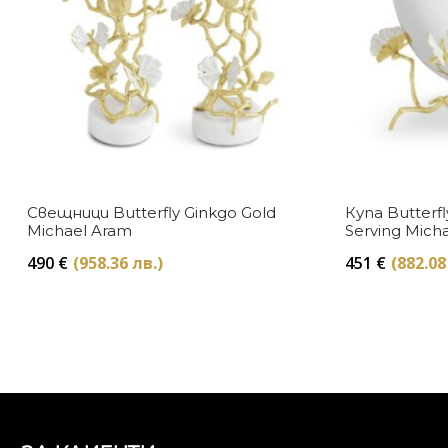
Свещници Butterfly Ginkgo Gold
Купа Butterfl
Michael Aram
Serving Mich
490
€
(958.36 лв.)
451
€
(882.08