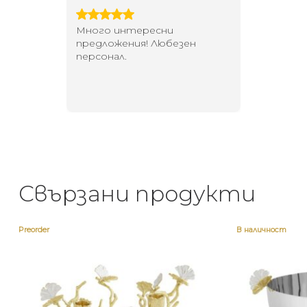
 за
Много интересни
Един маг
 на
предложения! Любезен
елегант
то за
персонал.
намерит
направи
неповт
Свързани продукти
Preorder
В наличност