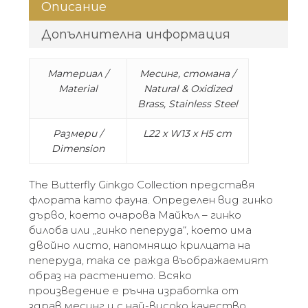
Описание
Допълнителна информация
Материал /
Месинг, стомана /
Material
Natural & Oxidized
Brass, Stainless Steel
Размери /
L22 x W13 x H5 cm
Dimension
The Butterfly Ginkgo Collection представя
флората като фауна. Определен вид гинко
дърво, което очарова Майкъл – гинко
билоба или „гинко пеперуда“, което има
двойно листо, напомнящо крилцата на
пеперуда, така се ражда въображаемият
образ на растението. Всяко
произведение е ръчна изработка от
здрав месинг и с най-високо качество.