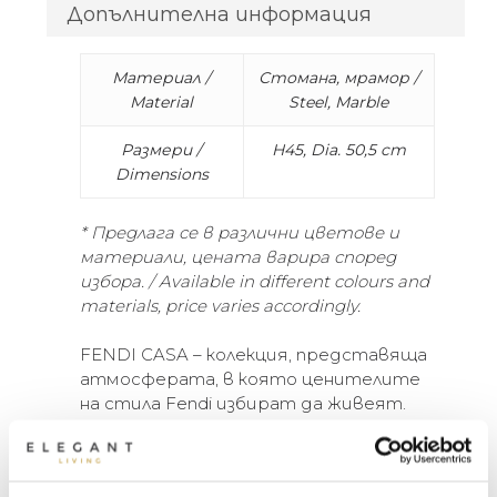
Допълнителна информация
Материал /
Стомана, мрамор /
Material
Steel, Marble
Размери /
H45, Dia. 50,5 cm
Dimensions
* Предлага се в различни цветове и
материали, цената варира според
избора. / Available in different colours and
materials, price varies accordingly.
FENDI CASA – колекция, представяща
атмосферата, в която ценителите
на стила Fendi избират да живеят.
Непреходна елегантност,
космополитност и дискретен лукс –
кодовете на стила Made in Italy.