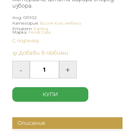
избора.
Код:
019102
Категория:
Висок клас мебели
Етикет:
Earring
Марка:
Fendi Casa
С поръчка
Добави в любими
КУПИ
Описание