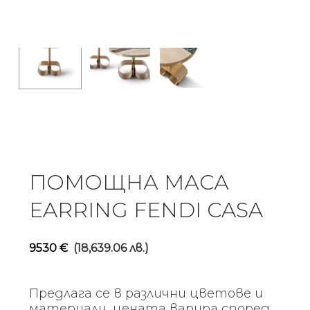
ПОМОЩНА МАСА
EARRING FENDI CASA
9530
€
(18,639.06 лв.)
Предлага се в различни цветове и
материали, цената варира според