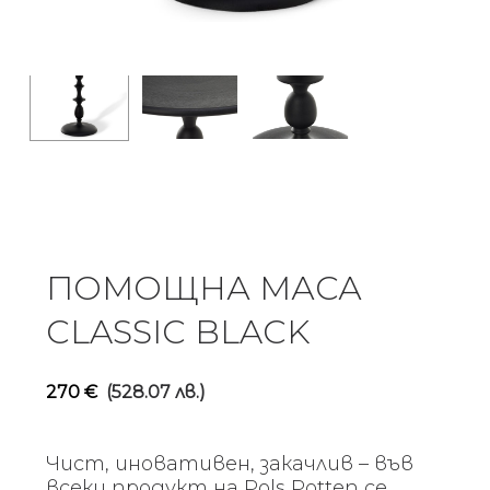
ПОМОЩНА МАСА
CLASSIC BLACK
270
€
(528.07 лв.)
Чист, иновативен, закачлив – във
всеки продукт на Pols Potten се