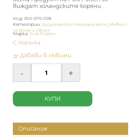
виждат холандските корени.
Код:
390-070-108
Категории:
Дизайнерски помощни маси
,
Мебели
за дома и офиса
Марка:
Pols Potten
С поръчка
Добави в любими
КУПИ
Описание