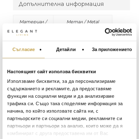
Допълнителна информация
Материал /
Метал / Metal
Material
Цвят / Colour
Черно / Black
Съгласие
Детайли
За приложението
МЕБЕЛИ ЗА ДОМА И
Размери /
Ø46 x H55 cm
ОФИСА
Dimensions
ОСВЕТЛЕНИЕ
Настоящият сайт използва бисквитки
LALIQUE
АКСЕСОАРИ ЗА ИНТ
Чист, иновативен, закачлив – във всеки
Използваме бисквитки, за да персонализираме
продукт на Pols Potten се виждат
BACCARAT
ЗА МАСАТА
съдържанието и рекламите, да предоставяме
холандските корени. И точно тези
функции на социални медии и да анализираме
TOM DIXON
качества правят нашите продукти
ТЕКСТИЛ ЗА ДОМА
трафика си. Също така споделяме информация за
подходящи за всеки интериор, навсякъде
MICHAEL ARAM
АРОМАТИ ЗА ДОМА
начина, по който използвате сайта ни, с
по света. Независимо дали е във витрина,
ASSOULINE
партньорските си социални медии, рекламните си
хотел или във вашия собствен дом. Ние
ИЗКУСТВО И КНИГИ
партньори и партньори за анализ, които може да я
предлагаме една стилна концепция за
SELETTI
ВИСОК КЛАС МЕБЕЛ
пространства и ви каним да забравите
комбинират с друга предоставена им от Вас