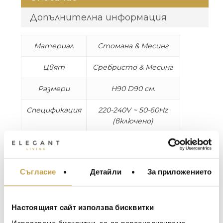
Допълнителна информация
Материал
Стомана & Месинг
Цвят
Сребристо & Месинг
Размери
H90 D90 см.
Спецификация
220-240V ~ 50-60Hz
(включено)
Кабел
4 м, прозрачен
MESHMATICS – грациозна висяща лампа,
Съгласие
Детайли
За приложението
МЕБЕЛИ ЗА ДОМА И
създадена от един-единствен материал
ОФИСА
– стоманена мрежа. Ефектът на
ОСВЕТЛЕНИЕ
лампатата се създава от играта между
Настоящият сайт използва бисквитки
прозрачност и светлина. Лека, въздушна и
LALIQUE
АКСЕСОАРИ ЗА ИНТ
Използваме бисквитки, за да персонализираме