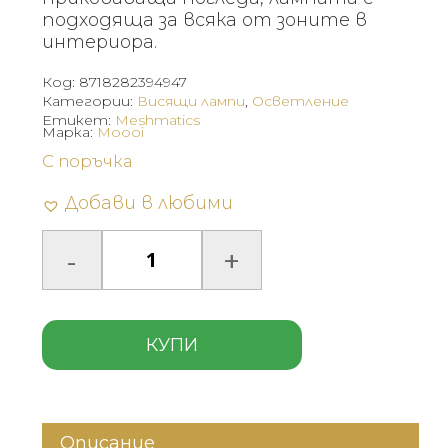
подходяща за всяка от зоните в
интериора.
Код:
8718282394947
Категории:
Висящи лампи
,
Осветление
Етикет:
Meshmatics
Марка:
Moooi
С поръчка
Добави в любими
КУПИ
Описание