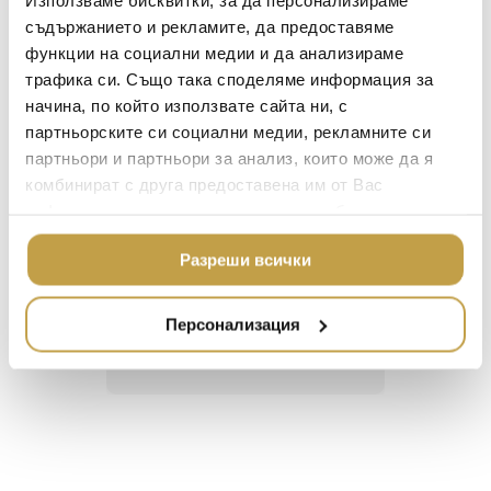
в същото време приковаваща погледа,
BACCARAT
лампата е подходяща за всяка от зоните
ЗА МАСАТА
съдържанието и рекламите, да предоставяме
в интериора.
функции на социални медии и да анализираме
TOM DIXON
ТЕКСТИЛ ЗА ДОМА
трафика си. Също така споделяме информация за
MICHAEL ARAM
АРОМАТИ ЗА ДОМА
начина, по който използвате сайта ни, с
ASSOULINE
партньорските си социални медии, рекламните си
ИЗКУСТВО И КНИГИ
партньори и партньори за анализ, които може да я
SELETTI
ВИСОК КЛАС МЕБЕЛ
Георги Питов
Ива
комбинират с друга предоставена им от Вас
L’OBJET
2021-06-01
202
информация или с такава, която са събрали от
ЛУКСОЗНИ ГРАДИН
МЕБЕЛИ
ползването от Ваша страна на услугите им.
DOLCE & GABBANA C
Разреши всички
 за
Много интересни
Един маг
ПОДАРЪЦИ
ETHNICRAFT
 на
предложения! Любезен
елегант
то за
персонал.
намерит
НАМАЛЕНИЕ
ZUIVER
Персонализация
направи
неповт
DUTCHBONE