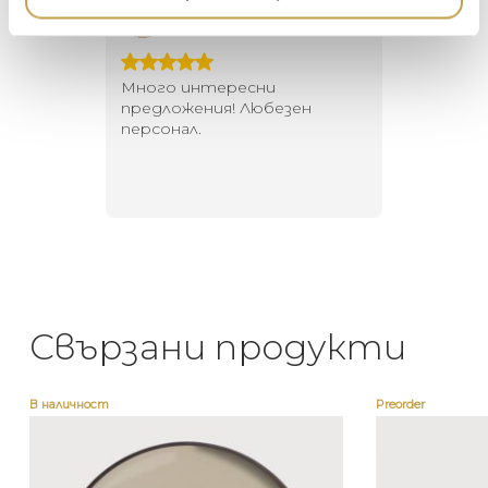
Георги Питов
Ива
DUTCHBONE
2021-06-01
202
 за
Много интересни
Един маг
 на
предложения! Любезен
елегант
то за
персонал.
намерит
направи
неповт
Свързани продукти
В наличност
Preorder