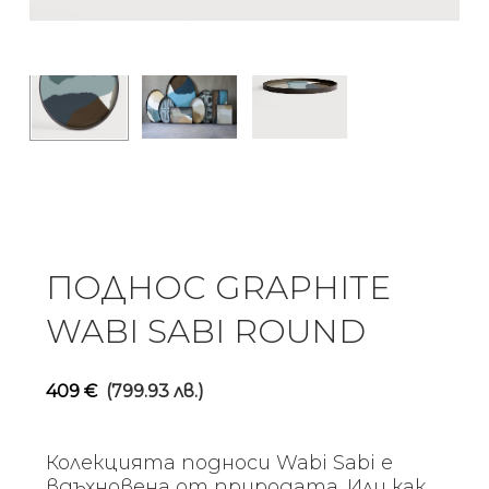
ПОДНОС GRAPHITE
WABI SABI ROUND
409
€
(799.93 лв.)
Колекцията подноси Wabi Sabi е
вдъхновена от природата. Или как