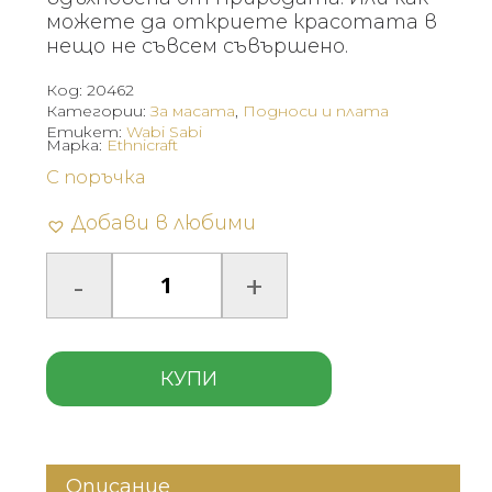
можете да откриете красотата в
нещо не съвсем съвършено.
Код:
20462
Категории:
За масата
,
Подноси и плата
Етикет:
Wabi Sabi
Марка:
Ethnicraft
С поръчка
Добави в любими
КУПИ
Описание