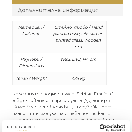
Допълнителна информация
Материал /
Стъкло, дърво / Hand
Material
painted base, silk-screen
printed glass, wooden
rim
Размери /
W92, D92, H4 cm
Dimensions
Тегло / Weight
7.25 kg
Колекцията подноси Wabi Sabi на Ethnicraft
е вдъхновена от природата. Дизайнерът
Dawn Sweitzer обяснява: „Пътувайки през
планините, гледката става почти като
многопластова картина, рисувана с водни
бои. Небесно сини, сиви и мъгливи