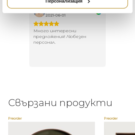
Персонализация
Георги Питов
Ива
DUTCHBONE
2021-06-01
202
 за
Много интересни
Един маг
 на
предложения! Любезен
елегант
то за
персонал.
намерит
направи
неповт
Свързани продукти
Preorder
Preorder