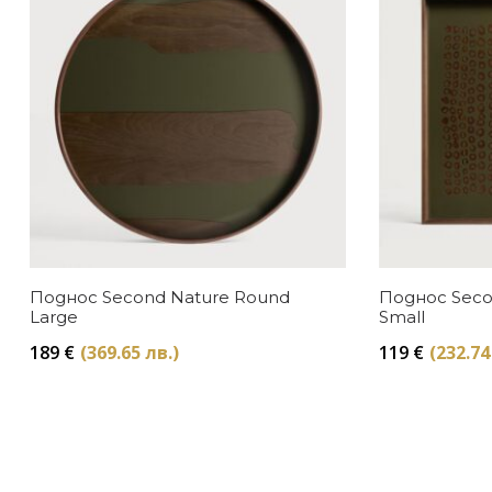
Поднос Second Nature Round
Поднос Seco
Large
Small
189
€
(369.65 лв.)
119
€
(232.74