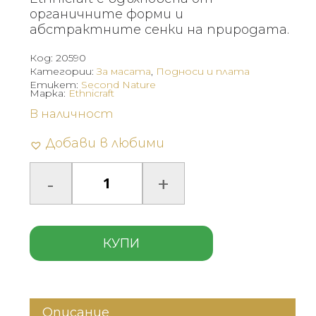
органичните форми и
абстрактните сенки на природата.
Код:
20590
Категории:
За масата
,
Подноси и плата
Етикет:
Second Nature
Марка:
Ethnicraft
В наличност
Добави в любими
КУПИ
Описание