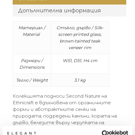
Допълнителна информация
Материал /
Стъкло, дърво / Silk-
Material
screen printed glass,
brown-tainted teak
veneer rim
Размери /
W51, D51, H4 cm
Dimensions
Тегло / Weight
3.1 kg
Колекцията подноси Second Nature на
Ethnicraft е вдъхновена от органичните
форми и абстрактните сенки на
природата; подредени камъни, кората на
дърво, белезите върху черупката на
костенурка. Хармонично съчетание от