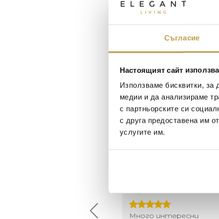
Съгласие
Настоящият сайт използва
Използваме бисквитки, за 
медии и да анализираме тр
с партньорските си социал
с друга предоставена им о
услугите им.
Maxim Behar
Георги Питов
2022-06-18
2021-06-01
й-доброто място за
Много интересни