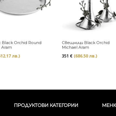
Купи
Купи
 Black Orchid Round
Свещници Black Orchid
l Aram
Michael Aram
612.17 лв.)
351
€
(686.50 лв.)
ПРОДУКТОВИ КАТЕГОРИИ
МЕН