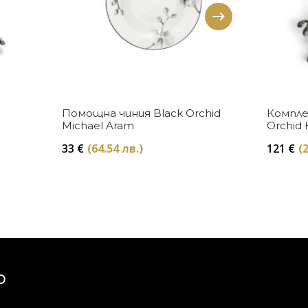
Купи
Помощна чиния Black Orchid
Компле
Michael Aram
Orchid 
33
€
(64.54 лв.)
121
€
(
Ю