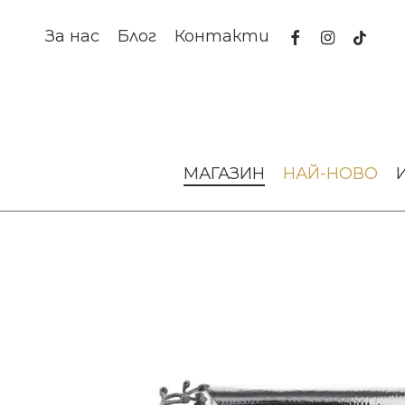
Skip
to
facebook
instagram
tiktok
За нас
Блог
Контакти
main
content
Начало
За масата
Подноси и плата
Поднос Black O
МАГАЗИН
НАЙ-НОВО