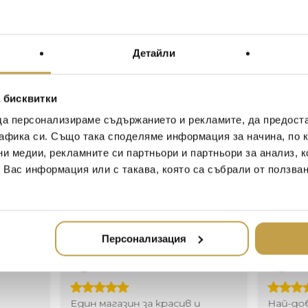
високо над града. Тъмни
последното сияние на кра
The Michael Aram Black Orch
Детайли
sensuality of orchids and the
simple yet full of the most 
gothic feeling – opiated, lus
 бисквитки
atmosphere of a luxurious e
да персонализираме съдържанието и рекламите, да предост
“There is something so seduc
афика си. Също така споделяме информация за начина, по к
they are even more sublime
ни медии, рекламните си партньори и партньори за анализ, 
floating through a great esta
т Вас информация или с такава, която са събрали от ползва
atmosphere of the orchids a
afterglow of a beautiful eve
Персонализация
Иван Иванов
Ив
2020-05-20
20
Един магазин за красив и
Най-до