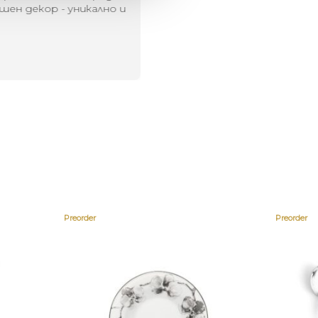
шен декор - уникално и
о
Preorder
Preorder