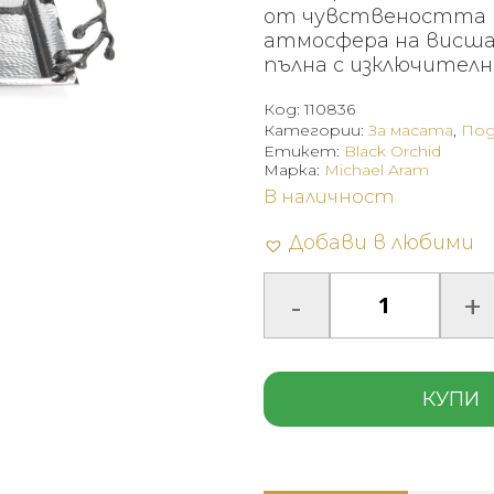
от чувствеността 
атмосфера на висша 
пълна с изключителн
Код:
110836
Категории:
За масата
,
Под
Етикет:
Black Orchid
Марка:
Michael Aram
В наличност
Добави в любими
КУПИ