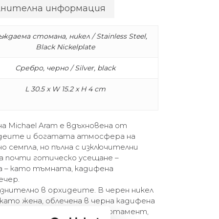
лнителна информация
ждаема стомана, никел / Stainless Steel,
Black Nickelplate
Сребро, черно / Silver, black
L 30.5 x W 15.2 x H 4 cm
на Michael Aram е вдъхновена от
деите и богатата атмосфера на
о семпла, но пълна с изключителни
а почти готическо усещане –
а – като тъмната, кадифена
ечер.
знително в орхидеите. В черен никел
 като жена, облечена в черна кадифена
ямо имение или в стилен апартамент,