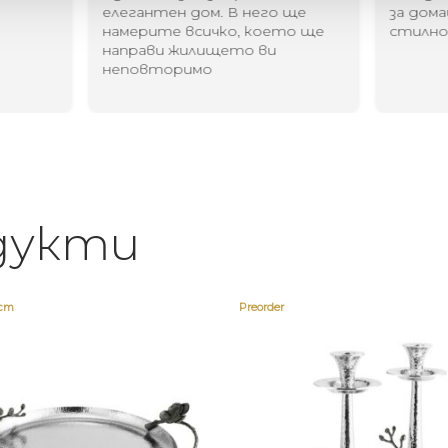
елегантен дом. В него ще
за дома
намерите всичко, което ще
стилн
направи жилището ви
неповторимо
дукти
ост
Preorder