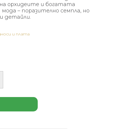
на орхидеите и богатата
мода – поразително семпла, но
и детайли.
носи и плата