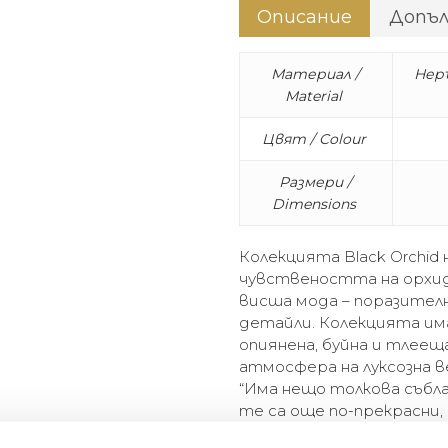
Описание
Допъ
Материал /
Неръ
Material
Цвят / Colour
Размери /
Dimensions
Колекцията Black Orchid 
чувствеността на орхи
висша мода – поразителн
детайли. Колекцията им
опиянена, буйна и тлеещ
атмосфера на луксозна в
“Има нещо толкова събла
те са още по-прекрасни,
рокля, носеща се из гол