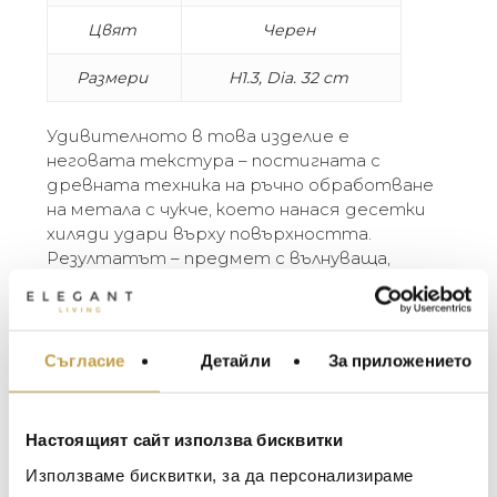
Цвят
Черен
Размери
H1.3, Dia. 32 cm
Удивителното в това изделие е
неговата текстура – постигната с
древната техника на ръчно обработване
на метала с чукче, което нанася десетки
хиляди удари върху повърхността.
Резултатът – предмет с вълнуваща,
интригуваща повърхност, която
пречупва светлината и създава усещане
за дълбочина и блясък.
Съгласие
Детайли
За приложението
МЕБЕЛИ ЗА ДОМА И
„Може би този подход в изработката не е
ОФИСА
толкова очевидно поетичен, както в
ОСВЕТЛЕНИЕ
другите ми колекции, но за мен има дълбок
Настоящият сайт използва бисквитки
смисъл. Този метод изразява почит към
LALIQUE
АКСЕСОАРИ ЗА ИНТ
Използваме бисквитки, за да персонализираме
ръчната занаятчийска изработка в
BACCARAT