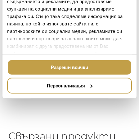
ЗА МАСАТА
съдържанието и рекламите, да предоставяме
индийските традиции.” – Michael Aram
функции на социални медии и да анализираме
TOM DIXON
ТЕКСТИЛ ЗА ДОМА
трафика си. Също така споделяме информация за
MICHAEL ARAM
АРОМАТИ ЗА ДОМА
начина, по който използвате сайта ни, с
ASSOULINE
партньорските си социални медии, рекламните си
ИЗКУСТВО И КНИГИ
партньори и партньори за анализ, които може да я
Георги Питов
Ива
SELETTI
ВИСОК КЛАС МЕБЕЛ
комбинират с друга предоставена им от Вас
2021-06-01
202
L’OBJET
информация или с такава, която са събрали от
ЛУКСОЗНИ ГРАДИН
МЕБЕЛИ
ползването от Ваша страна на услугите им.
 за
Много интересни
Един маг
DOLCE & GABBANA C
Разреши всички
 на
предложения! Любезен
елегант
ПОДАРЪЦИ
ETHNICRAFT
то за
персонал.
намерит
направи
НАМАЛЕНИЕ
ZUIVER
Персонализация
неповт
DUTCHBONE
Свързани продукти