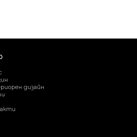
Ю
с
зин
риорен дизайн
ти
акти