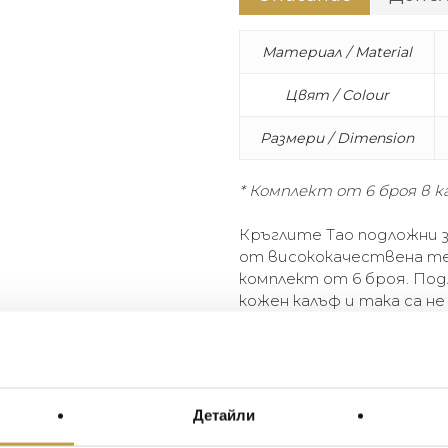
Материал / Material
Цвят / Colour
Размери / Dimension
* Комплект от 6 броя в калъ
Кръглите Tao подложни з
от висококачествена те
комплект от 6 броя. По
кожен калъф и така са н
окото. Подложките за ча
устойчиви на надраскван
The round Tao glass coaster
calfskin and are supplied as a
Детайли
coasters are stored in the el