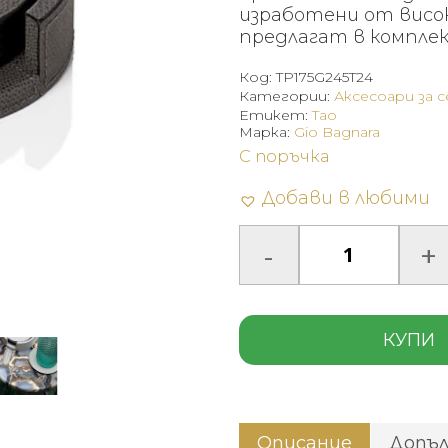
изработени от висо
предлагат в комплек
Код:
TP175G245T24
Категории:
Аксесоари за 
Етикет:
Tao
Марка:
Gio Bagnara
С поръчка
Добави в любими
КУПИ
Описание
Допъ