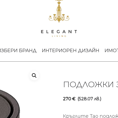
и за чаши Tao Smoke
ИЗБЕРИ БРАНД
ИНТЕРИОРЕН ДИЗАЙН
ИМО
ПОДЛОЖКИ 
270
€
(528.07 лв.)
Кръглите Tao подлож