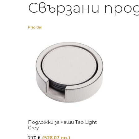
Свързани про
Preorder
Купи
Подложки за чаши Tao Light
Grey
270
€
(528.07 лв.)