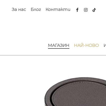
Skip
to
facebook
instagram
tiktok
За нас
Блог
Контакти
main
content
Начало
За масата
Аксесоари за сервиране
Подложк
МАГАЗИН
НАЙ-НОВО