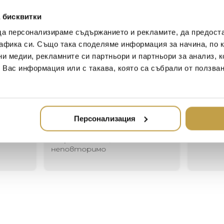
coasters to be both safely s
time. What is more, the Tao 
 бисквитки
as well as easy to care for.
да персонализираме съдържанието и рекламите, да предост
афика си. Също така споделяме информация за начина, по к
ни медии, рекламните си партньори и партньори за анализ, 
т Вас информация или с такава, която са събрали от ползва
Иван Иванов
Ив
2020-05-20
20
Един магазин за красив и
Най-до
Персонализация
елегантен дом. В него ще
за дома
намерите всичко, което ще
стилн
направи жилището ви
неповторимо