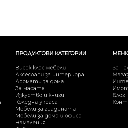
ПРОДУКТОВИ КАТЕГОРИИ
МЕН
Висок клас мебели
За на
Аксесоари за интериора
Мага
Аромати за дома
Инте
За масата
Имо
Изкуство и книги
Блог
Коледна украса
Конт
т
Мебели за градината
Мебели за дома и офиса
Намаления