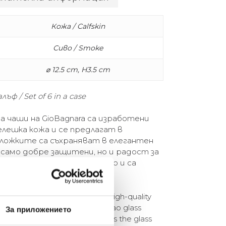
Кожа / Calfskin
Сиво / Smoke
⌀ 12.5 cm, H3.5 cm
ф / Set of 6 in a case
а чаши на GioBagnara са изработени
лешка кожа и се предлагат в
дложките са съхраняват в елегантен
е само добре защитени, но и радост за
ши Taо се поддържат лесно и са
ия и вода.
s by GioBagnara are made of high-quality
 set of six per colour. The six Tao glass
За приложението
egant leather case. This enables the glass