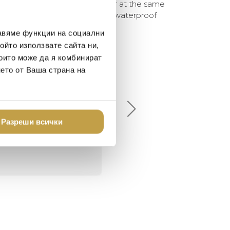
tored and be a real eye catcher at the same
glass coasters are scratch and waterproof
авяме функции на социални
ойто използвате сайта ни,
които може да я комбинират
нето от Ваша страна на
елина Линковска
Евелина Петкова
18-08-10
2024-07-16
брото място в града
Хареса ми
Разреши всички
шен декор - уникално и
о