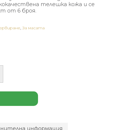
кокачествена телешка кожа и се
т от 6 броя.
сервиране
,
За масата
лнителна информация