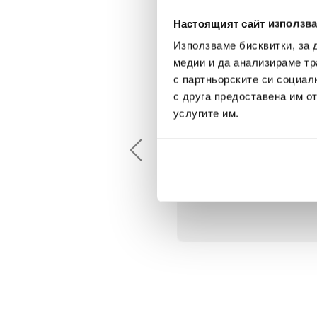
Настоящият сайт използва
Използваме бисквитки, за 
медии и да анализираме тр
с партньорските си социал
с друга предоставена им о
Maxim Behar
Георги Питов
услугите им.
2022-06-18
2021-06-01
й-доброто място за
Много интересни
иятна атмосфера на
предложения! Любезен
щата ви или просто за
персонал.
егантен подарък