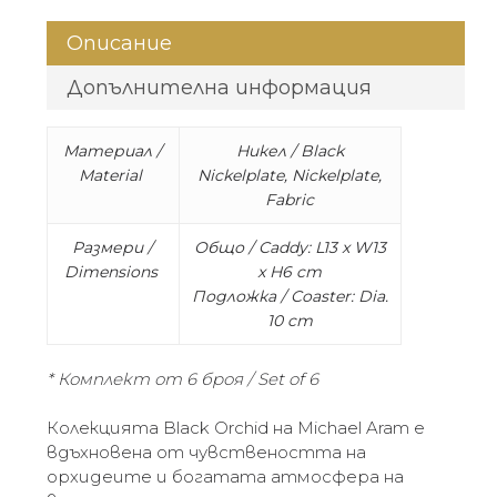
Описание
Допълнителна информация
Материал /
Никел / Black
Material
Nickelplate, Nickelplate,
Fabric
Размери /
Общо / Caddy: L13 x W13
Dimensions
x H6 cm
Подложка / Coaster: Dia.
10 cm
* Комплект от 6 броя / Set of 6
Колекцията Black Orchid на Michael Aram е
вдъхновена от чувствеността на
орхидеите и богатата атмосфера на