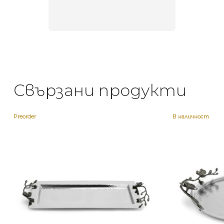
неповт
Свързани продукти
Preorder
В наличност