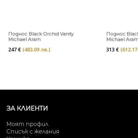
Поднос Black Orchid Vanity
Поднос Blac
Michael Aram
Michael Ara
247
€
(483.09 лв.)
313
€
(612.17
ЗА КЛИЕНТИ
Моят профил
Списък с желания