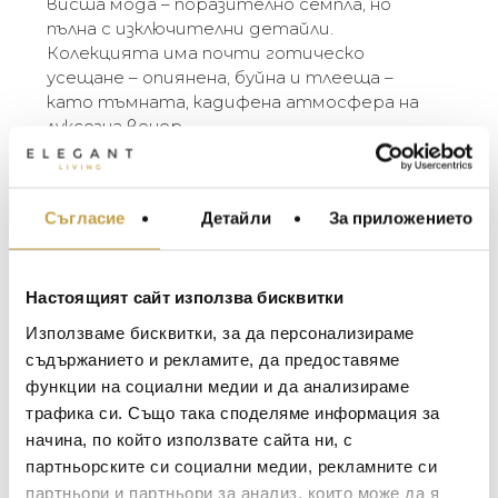
висша мода – поразително семпла, но
пълна с изключителни детайли.
Колекцията има почти готическо
усещане – опиянена, буйна и тлееща –
като тъмната, кадифена атмосфера на
луксозна вечер.
“Има нещо толкова съблазнително в
орхидеите. В черен никел те са още по-
прекрасни, като жена, облечена в черна
Съгласие
Детайли
За приложението
МЕБЕЛИ ЗА ДОМА И
кадифена рокля, носеща се из голямо
ОФИСА
имение или в стилен апартамент, високо
над града. Тъмните орхидеи върху метала
ОСВЕТЛЕНИЕ
са като последното сияние на красива
Настоящият сайт използва бисквитки
LALIQUE
АКСЕСОАРИ ЗА ИНТ
вечер.” – Michael Aram
Използваме бисквитки, за да персонализираме
BACCARAT
ЗА МАСАТА
съдържанието и рекламите, да предоставяме
The Michael Aram Black Orchid Collection was
функции на социални медии и да анализираме
TOM DIXON
ТЕКСТИЛ ЗА ДОМА
inspired by the powerful sensuality of orchids
трафика си. Също така споделяме информация за
and the rich ambiance of haute couture –
MICHAEL ARAM
АРОМАТИ ЗА ДОМА
начина, по който използвате сайта ни, с
strikingly simple yet full of the most extreme
ASSOULINE
партньорските си социални медии, рекламните си
detail. The collection has an almost gothic
ИЗКУСТВО И КНИГИ
партньори и партньори за анализ, които може да я
feeling – opiated, lush, and smoldering – like the