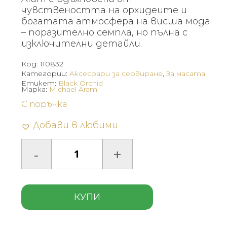
чувствеността на орхидеите и
богатата атмосфера на висша мода
– поразително семпла, но пълна с
изключителни детайли.
Код:
110832
Категории:
Аксесоари за сервиране
,
За масата
Етикет:
Black Orchid
Марка:
Michael Aram
С поръчка
Добави в любими
КУПИ