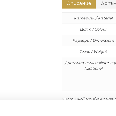
Описание
Допъ
Материал / Material
Цвят / Colour
Размери / Dimensions
Тегло / Weight
Допълнителна информаци
Additional
Чист, иновативен, закачл
се виждат холандските 
правят нашите продукти