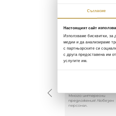
Съгласие
Настоящият сайт използва
Използваме бисквитки, за 
медии и да анализираме тр
с партньорските си социал
с друга предоставена им о
услугите им.
Maxim Behar
Георги Питов
2022-06-18
2021-06-01
й-доброто място за
Много интересни
иятна атмосфера на
предложения! Любезен
щата ви или просто за
персонал.
егантен подарък