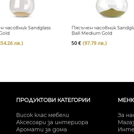
Купи
Купи
н часовник Sandglass
Пясъчен часовник Sandgl
 Gold
Ball Medium Gold
254.26 лв.)
50
€
(97.79 лв.)
ПРОДУКТОВИ КАТЕГОРИИ
МЕН
Висок клас мебели
За на
Аксесоари за интериора
Мага
Аромати за дома
Инте