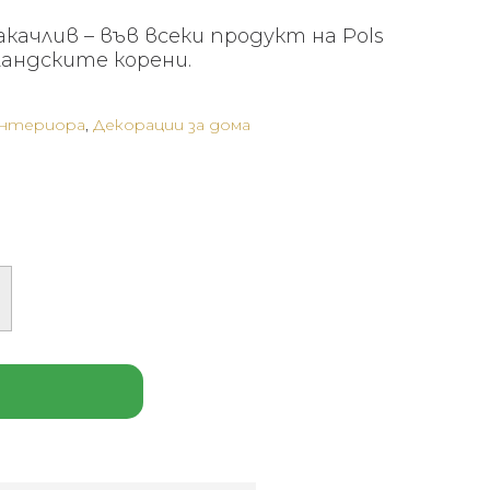
качлив – във всеки продукт на Pols
ландските корени.
интериора
,
Декорации за дома