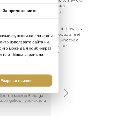
ависимо дали е във витрина, хотел или
. Ние предлагаме една стилна
За приложението
ва и ви каним да забравите
-cheek, every Pols Potten product shows its
 same qualities that make our products feel
авяме функции на социални
e world. Whether it is in a shop window, a
ойто използвате сайта ни,
 We globally offer a style-conscious
които може да я комбинират
te you to forget about normalcy.
нето от Ваша страна на
елина Линковска
Евелина Петкова
Разреши всички
18-08-10
2024-07-16
брото място в града
Хареса ми
шен декор - уникално и
о