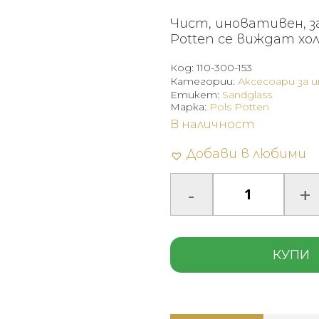
Чист, иновативен, за
Potten се виждат хо
Код:
110-300-153
Категории:
Аксесоари за 
Етикет:
Sandglass
Марка:
Pols Potten
В наличност
Добави в любими
КУПИ