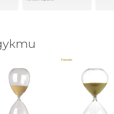
дукти
Preorder