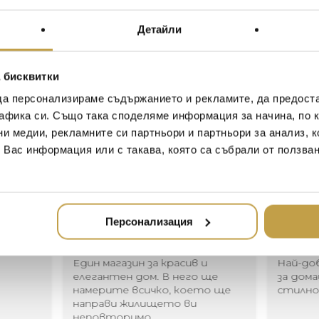
навсякъде по света. Нез
във вашия собствен дом
Детайли
концепция за пространст
нормалното.
 бисквитки
Clear, innovative, tongue-in
Dutch roots. It’s these very
да персонализираме съдържанието и рекламите, да предост
right at home anywhere in th
афика си. Също така споделяме информация за начина, по к
hotel or your very own home.
ни медии, рекламните си партньори и партньори за анализ, 
concept for spaces and invi
т Вас информация или с такава, която са събрали от ползва
Иван Иванов
Ив
Персонализация
2020-05-20
20
Един магазин за красив и
Най-до
елегантен дом. В него ще
за дома
намерите всичко, което ще
стилн
направи жилището ви
неповторимо