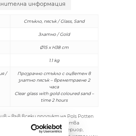
лнителна информация
Стъкло, пясък / Glass, Sand
Златно / Gold
Ø15 x H38 cm
1.1 kg
я /
Прозрачно стъкло с оцветен в
златно пясък – времетраене 2
часа
Clear glass with gold coloured sand –
time 2 hours
ив – във всеки продукт на Pols Potten
корени. И точно тези качества
 подходящи за всеки интериор,