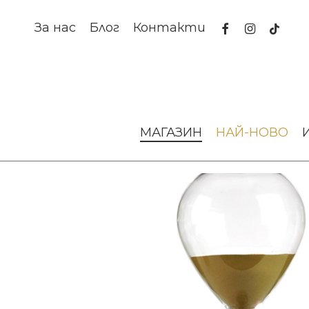
Skip
to
facebook
instagram
tiktok
За нас
Блог
Контакти
main
content
Начало
Аксесоари за интериора
Декорации за дома
МАГАЗИН
НАЙ-НОВО