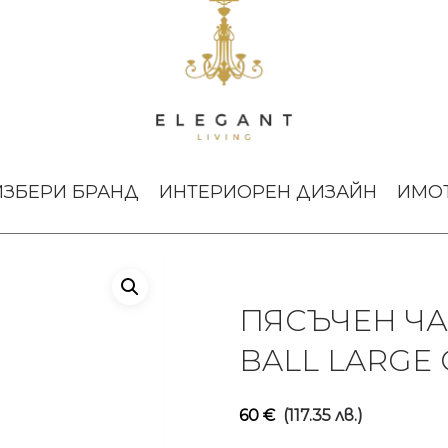
Пясъчен часовник Sandglass Ball Large Gold
ИЗБЕРИ БРАНД
ИНТЕРИОРЕН ДИЗАЙН
ИМО
ПЯСЪЧЕН Ч
BALL LARGE
60
€
(117.35 лв.)