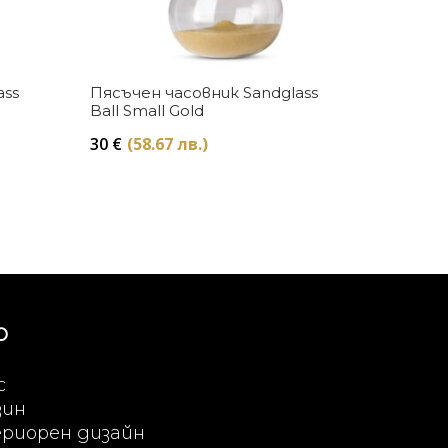
Купи
ass
Пясъчен часовник Sandglass
Ball Small Gold
30
€
(58.67 лв.)
Ю
с
зин
риорен дизайн