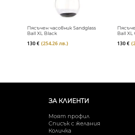
Купи
Пясъчен часовник Sandglass
Пясъче
Ball XL Black
Ball XL
130
€
(254.26 лв.)
130
€
(
ЗА КЛИЕНТИ
Моят профил
Списък с желания
Количка