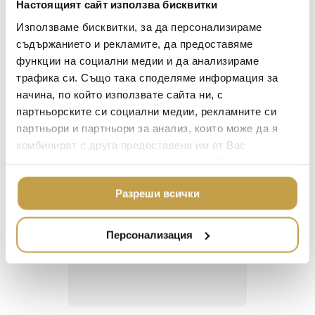
Настоящият сайт използва бисквитки
централна сфера.
LALIQUE
АКСЕСОАРИ ЗА ИНТ
Използваме бисквитки, за да персонализираме
Continuing the exploration of pivots and
BACCARAT
ЗА МАСАТА
съдържанието и рекламите, да предоставяме
supports, Fulcrum Light is a slimline pendant of
функции на социални медии и да анализираме
TOM DIXON
ТЕКСТИЛ ЗА ДОМА
gold, chrome or black cylinders suspended
трафика си. Също така споделяме информация за
around a central sphere.
MICHAEL ARAM
АРОМАТИ ЗА ДОМА
начина, по който използвате сайта ни, с
ASSOULINE
партньорските си социални медии, рекламните си
ИЗКУСТВО И КНИГИ
партньори и партньори за анализ, които може да я
SELETTI
ВИСОК КЛАС МЕБЕЛ
комбинират с друга предоставена им от Вас
L’OBJET
информация или с такава, която са събрали от
ЛУКСОЗНИ ГРАДИН
Георги Питов
Ива
МЕБЕЛИ
ползването от Ваша страна на услугите им.
DOLCE & GABBANA C
2021-06-01
202
Разреши всички
ПОДАРЪЦИ
ETHNICRAFT
 за
Много интересни
Един маг
НАМАЛЕНИЕ
ZUIVER
Персонализация
 на
предложения! Любезен
елегант
то за
персонал.
намерит
DUTCHBONE
направи
неповт