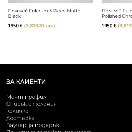
Полилей Fulcrum 3 Piece Matte
Полилей Fulc
Black
Polished Ch
1950
€
(3,813.87 лв.)
1950
€
(3,813
ЗА КЛИЕНТИ
Моят профил
Списък с желания
Количка
Доставка
Ваучер за подарък