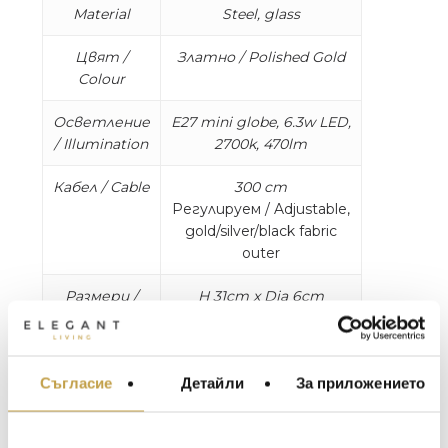
Material
Steel, glass
Цвят /
Златно / Polished Gold
Colour
Осветление
E27 mini globe, 6.3w LED,
/ Illumination
2700k, 470lm
Кабел / Cable
300 cm
Регулируем / Adjustable,
gold/silver/black fabric
outer
Размери /
H 31cm x Dia 6cm
Dimensions
Продължение на изследването на опорни
Съгласие
Детайли
За приложението
МЕБЕЛИ ЗА ДОМА И
точки и ос на въртене, пендантът
ОФИСА
Fulcrum на Lee Broom е изчистен цилиндър
в златно, хром или черно, пресичащ
ОСВЕТЛЕНИЕ