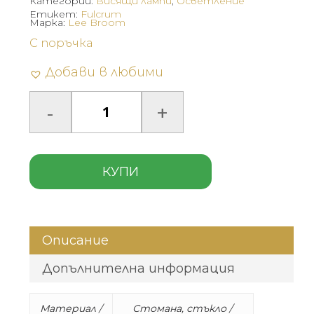
Категории:
Висящи лампи
,
Осветление
Етикет:
Fulcrum
Марка:
Lee Broom
С поръчка
Добави в любими
КУПИ
Описание
Допълнителна информация
Материал /
Стомана, стъкло /