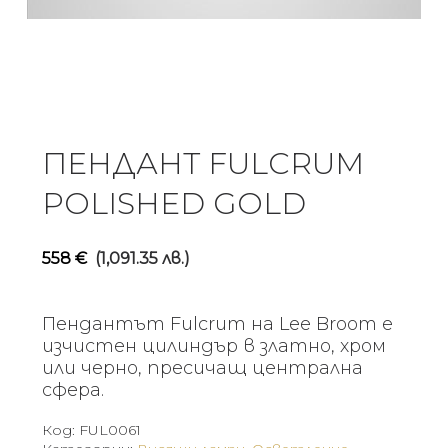
ПЕНДАНТ FULCRUM
POLISHED GOLD
558
€
(1,091.35 лв.)
Пендантът Fulcrum на Lee Broom е
изчистен цилиндър в златно, хром
или черно, пресичащ централна
сфера.
Код:
FUL0061