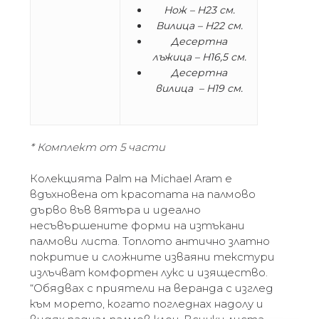
Нож – H23 см.
Вилица – H22 см.
Десертна
лъжица – H16,5 см.
Десертна
вилица – H19 см.
* Комплект от 5 части
Колекцията Palm на Michael Aram е
вдъхновена от красотата на палмово
дърво във вятъра и идеално
несъвършените форми на изтъкани
палмови листа. Топлото антично златно
покритие и сложните изваяни текстури
излъчват комфортен лукс и изящество.
“Обядвах с приятели на веранда с изглед
към морето, когато погледнах надолу и