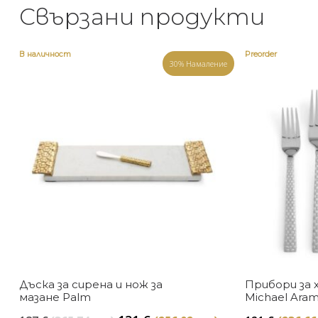
Свързани продукти
В наличност
Preorder
30% Намаление
Дъска за сирена и нож за
Прибори за х
мазане Palm
Michael Ara