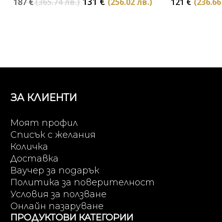
Original
Текущата
131
€
187
€
(365.74 лв.)
(256.02 лв.)
121
€
(236.66
price
цена
was:
е:
187 €
131 €
(365.74
(256.02
лв.).
лв.).
ЗА КЛИЕНТИ
Моят профил
Списък с желания
Количка
Доставка
Ваучер за подарък
Политика за поверителност
Условия за ползване
Онлайн пазаруване
ПРОДУКТОВИ КАТЕГОРИИ