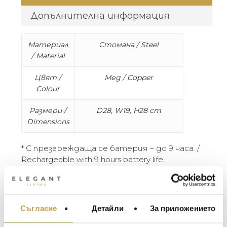
Допълнителна информация
Материал
Стомана / Steel
/ Material
Цвят /
Мед / Copper
Colour
Размери /
D28, W19, H28 cm
Dimensions
* С презареждаща се батерия – до 9 часа. /
Rechargeable with 9 hours battery life.
Bell е упражнение за редукционизъм,
полираната му повърхност отразява
характеристиките и цветовете на
Съгласие
Детайли
За приложението
МЕБЕЛИ ЗА ДОМА И
заобикалящата го среда. Настолните
ОФИСА
лампи са снабдени с възможност за плавно