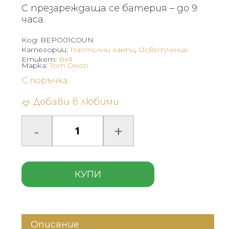
С презареждаща се батерия – до 9
часа.
Код:
BEPO01COUN
Категории:
Настолни лампи
,
Осветление
Етикет:
Bell
Марка:
Tom Dixon
С поръчка
Добави в любими
КУПИ
Описание