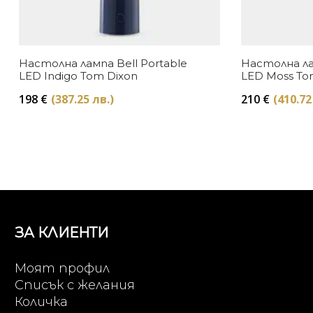
Настолна лампа Bell Portable
Настолна ла
LED Indigo Tom Dixon
LED Moss To
198
€
(387.25 лв.)
210
€
(410.72
ЗА КЛИЕНТИ
Моят профил
Списък с желания
Количка