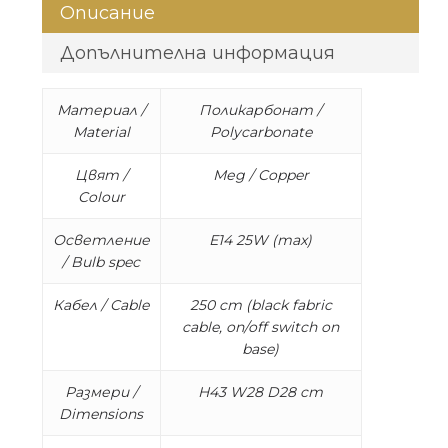
Описание
Допълнителна информация
Материал /
Поликарбонат /
Material
Polycarbonate
Цвят /
Мед / Copper
Colour
Осветление
E14 25W (max)
/ Bulb speс
Кабел / Cable
250 cm (black fabric
cable, on/off switch on
base)
Размери /
H43 W28 D28 cm
Dimensions