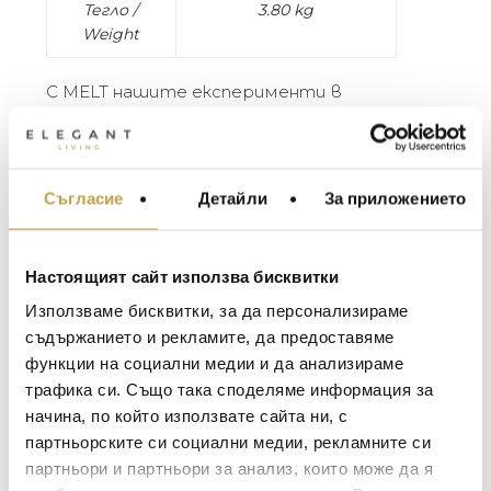
Тегло /
3.80 kg
Weight
С MELT нашите експерименти в
технологично напредналата област на
вакуумна метализация придобиват нов
обрат. MELT е изкривен светлинен глобус,
роден от нашето сътрудничество с
Съгласие
Детайли
За приложението
МЕБЕЛИ ЗА ДОМА И
шведския радикален дизайнерски
ОФИСА
колектив FRONT. Светлината,
отразяваща се от неравните
ОСВЕТЛЕНИЕ
Настоящият сайт използва бисквитки
повърхности, създава драматичен ефект
LALIQUE
АКСЕСОАРИ ЗА ИНТ
на топящо се стъкло. MELT е
Използваме бисквитки, за да персонализираме
BACCARAT
полупрозрачен, когато е включен, и с
ЗА МАСАТА
съдържанието и рекламите, да предоставяме
огледално покритие, когато е изключен.
функции на социални медии и да анализираме
TOM DIXON
ТЕКСТИЛ ЗА ДОМА
Вътрешният му блясък се вижда на
трафика си. Също така споделяме информация за
MICHAEL ARAM
дневна светлина.
АРОМАТИ ЗА ДОМА
начина, по който използвате сайта ни, с
ASSOULINE
партньорските си социални медии, рекламните си
ИЗКУСТВО И КНИГИ
With MELT, our experiments in the
партньори и партньори за анализ, които може да я
technologically advanced field of vacuum
SELETTI
ВИСОК КЛАС МЕБЕЛ