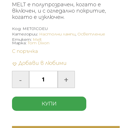
MELT е полупрозрачен, когато е
включен, и с огледално покритие,
когато е изключен.
Код:
MET01COEU
Категории:
Настолни лампи
,
Осветление
Етикет:
Melt
Марка:
Tom Dixon
С поръчка
Добави в любими
КУПИ