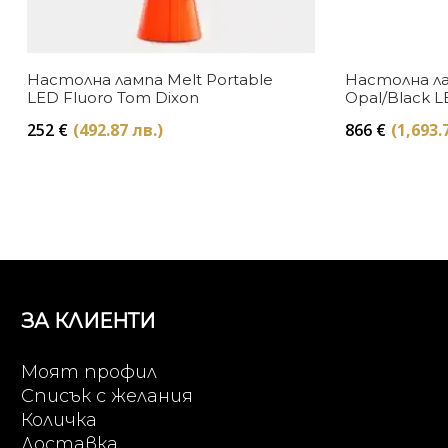
Настолна лампа Melt Portable
Настолна ла
LED Fluoro Tom Dixon
Opal/Black 
252
€
(492.87 лв.)
866
€
(1,693.
ЗА КЛИЕНТИ
Моят профил
Списък с желания
Количка
Доставка