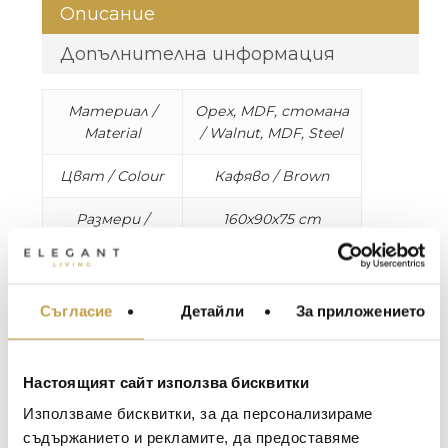
Описание
Допълнителна информация
Материал /
Орех, MDF, стомана
Material
/ Walnut, MDF, Steel
Цвят / Colour
Кафяво / Brown
Размери /
160x90x75 cm
Dimensions
(WxDxH)
Разстояние между
краката / Distance
between legs: 118 cm
Съгласие
Детайли
За приложението
МЕБЕЛИ ЗА ДОМА И
ОФИСА
Максимално
140 kg
ОСВЕТЛЕНИЕ
натоварване /
Настоящият сайт използва бисквитки
Maximum
LALIQUE
АКСЕСОАРИ ЗА ИНТ
Използваме бисквитки, за да персонализираме
weight load
BACCARAT
ЗА МАСАТА
съдържанието и рекламите, да предоставяме