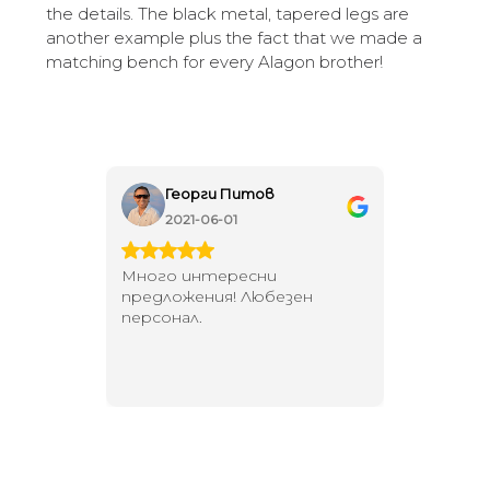
the details. The black metal, tapered legs are
another example plus the fact that we made a
matching bench for every Alagon brother!
Георги Питов
Ива
2021-06-01
202
 за
Много интересни
Един маг
 на
предложения! Любезен
елегант
то за
персонал.
намерит
направи
неповт