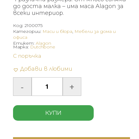
до доста малка – има маса Alagon за
всеки интериор.
Код:
2100075
Категории:
Маси и бюра
,
Мебели за дома и
офиса
Етикет:
Alagon
Марка:
Dutchbone
С поръчка
Добави в любими
КУПИ