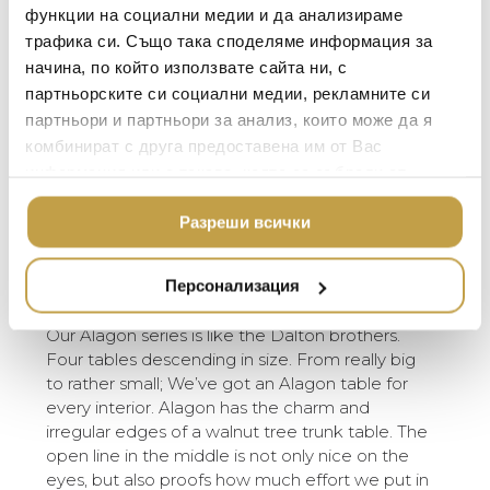
функции на социални медии и да анализираме
TOM DIXON
Серията маси Alagon се предлагат в 4
ТЕКСТИЛ ЗА ДОМА
трафика си. Също така споделяме информация за
различни размера. От много голяма до
MICHAEL ARAM
АРОМАТИ ЗА ДОМА
начина, по който използвате сайта ни, с
доста малка – има маса Alagon за всеки
ASSOULINE
партньорските си социални медии, рекламните си
интериор. Alagon има очарованието и
ИЗКУСТВО И КНИГИ
неправилните ръбове на маса, направена
партньори и партньори за анализ, които може да я
SELETTI
ВИСОК КЛАС МЕБЕЛ
от стъблото на орехово дърво.
комбинират с друга предоставена им от Вас
Отворената линия в средата е не само
L’OBJET
информация или с такава, която са събрали от
ЛУКСОЗНИ ГРАДИН
приятна за очите, но и доказва колко
МЕБЕЛИ
ползването от Ваша страна на услугите им.
DOLCE & GABBANA C
усилия влагаме в детайлите. Черните
Разреши всички
ПОДАРЪЦИ
метални, заострени крака са друг пример
ETHNICRAFT
плюс факта, че направихме подходяща
НАМАЛЕНИЕ
ZUIVER
Персонализация
пейка за всяка от масите Alagon!
DUTCHBONE
Our Alagon series is like the Dalton brothers.
Four tables descending in size. From really big
to rather small; We’ve got an Alagon table for
every interior. Alagon has the charm and
irregular edges of a walnut tree trunk table. The
open line in the middle is not only nice on the
eyes, but also proofs how much effort we put in