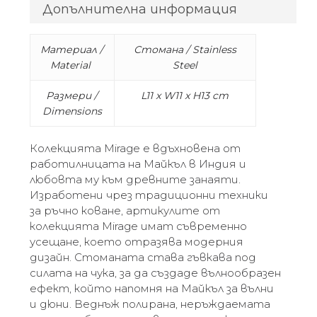
Допълнителна информация
Материал /
Стомана / Stainless
Material
Steel
Размери /
L11 x W11 x H13 cm
Dimensions
Колекцията Mirage е вдъхновена от
работилницата на Майкъл в Индия и
любовта му към древните занаяти.
Изработени чрез традиционни техники
за ръчно коване, артикулите от
колекцията Mirage имат съвременно
усещане, което отразява модерния
дизайн. Стоманата става гъвкава под
силата на чука, за да създаде вълнообразен
ефект, който напомня на Майкъл за вълни
и дюни. Веднъж полирана, неръждаемата