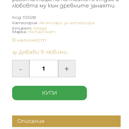
любовта му към древните занаяти.
Код:
112028
Категория:
Аксесоари за интериора
Етикет:
Mirage
Марка:
Michael Aram
В наличност
Добави в любими
КУПИ
Описание