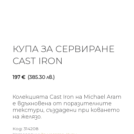
КУПА ЗА СЕРВИРАНЕ
CAST IRON
197
€
(385.30 лв.)
Колекцията Cast Iron на Michael Aram
е вдъхновена от поразителните
текстури, създадени при коването
на желязо.
Код:
314208