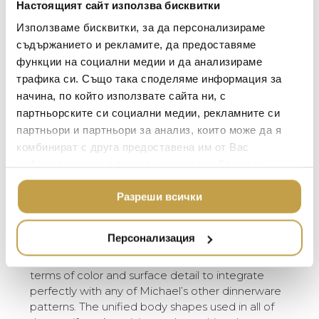
Настоящият сайт използва бисквитки
“Любовта ми към различните текстури е
LALIQUE
АКСЕСОАРИ ЗА ИНТ
изразена в тази колекция. Чугунът е най-
Използваме бисквитки, за да персонализираме
BACCARAT
простият материал, но повърхността
ЗА МАСАТА
съдържанието и рекламите, да предоставяме
винаги ме е очаровала. Намирам го за груб
функции на социални медии и да анализираме
TOM DIXON
ТЕКСТИЛ ЗА ДОМА
и дори леко абразивен. Харесва ми идеята
трафика си. Също така споделяме информация за
да комбинирам това вдъхновение с
MICHAEL ARAM
АРОМАТИ ЗА ДОМА
начина, по който използвате сайта ни, с
порцелана на Лимож, освобождавайки
ASSOULINE
партньорските си социални медии, рекламните си
ИЗКУСТВО И КНИГИ
всички ограничения, които обикновено
партньори и партньори за анализ, които може да я
свързваме със света на класическите
SELETTI
ВИСОК КЛАС МЕБЕЛ
комбинират с друга предоставена им от Вас
сервизи.” – Michael Aram
L’OBJET
информация или с такава, която са събрали от
ЛУКСОЗНИ ГРАДИН
МЕБЕЛИ
The Michael Aram Cast Iron Collection takes its
ползването от Ваша страна на услугите им.
DOLCE & GABBANA C
Разреши всички
inspiration from the uniquely striking textures
ПОДАРЪЦИ
ETHNICRAFT
created by the iron forging process. Random
and abrupt yet exquisitely tactile, this pattern
НАМАЛЕНИЕ
ZUIVER
Персонализация
depicts the spirit seen in so much of Michael’s
DUTCHBONE
metalwork. The design is also carefully crafted in
terms of color and surface detail to integrate
perfectly with any of Michael’s other dinnerware
patterns. The unified body shapes used in all of