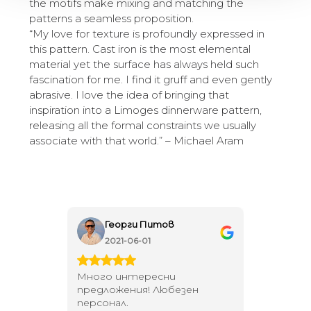
the motifs make mixing and matching the
patterns a seamless proposition.
“My love for texture is profoundly expressed in
this pattern. Cast iron is the most elemental
material yet the surface has always held such
fascination for me. I find it gruff and even gently
abrasive. I love the idea of bringing that
inspiration into a Limoges dinnerware pattern,
releasing all the formal constraints we usually
associate with that world.” – Michael Aram
Георги Питов
Ива
2021-06-01
202
 за
Много интересни
Един маг
 на
предложения! Любезен
елегант
то за
персонал.
намерит