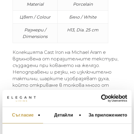
Material
Porcelain
Цвят / Colour
Бяло / White
Размери /
H13, Dia. 25 cm
Dimensions
Колекцията Cast Iron на Michael Aram е
вдъхновена от поразителните текстури,
създадени при коването на желязо.
Неподправени и резки, но изключително
тактилни, шарките изобразяват духа,
който откриваме в толкова много от
металните изделия на Michael Aram.
Дизайнът също е внимателно изработен
по отношение на цвета и детайлите, за
да се вписва перфектно с останалите
Съгласие
Детайли
За приложението
МЕБЕЛИ ЗА ДОМА И
колекции. Унифицираните форми правят
ОФИСА
комбинирането на моделите лесно и
приятно.
ОСВЕТЛЕНИЕ