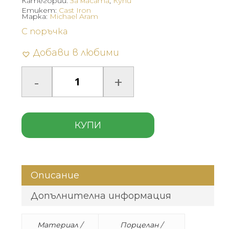
Категории:
За масата
,
Купи
Етикет:
Cast Iron
Марка:
Michael Aram
С поръчка
Добави в любими
КУПИ
Описание
Допълнителна информация
Материал /
Порцелан /