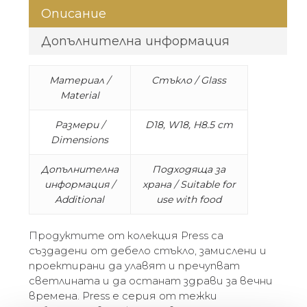
Описание
Допълнителна информация
Материал /
Стъкло / Glass
Material
Размери /
D18, W18, H8.5 cm
Dimensions
Допълнителна
Подходяща за
информация /
храна / Suitable for
Additional
use with food
Продуктите от колекция Press са
създадени от дебело стъкло, замислени и
проектирани да улавят и пречупват
светлината и да останат здрави за вечни
времена. Press е серия от тежки