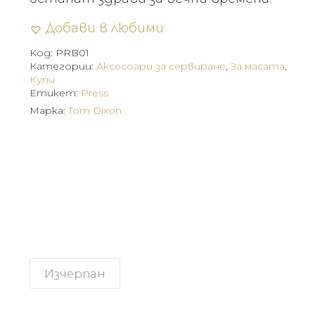
Добави в любими
Код:
PRB01
Категории:
Аксесоари за сервиране
,
За масата
,
Купи
Етикет:
Press
Марка:
Tom Dixon
Изчерпан