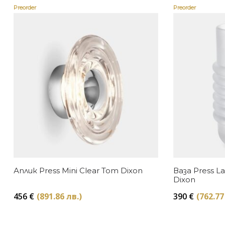
Preorder
Preorder
Аплик Press Mini Clear Tom Dixon
Ваза Press L
Dixon
456
€
(891.86 лв.)
390
€
(762.77