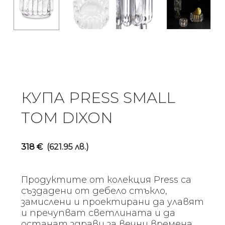
КУПА PRESS SMALL
TOM DIXON
318
€
(621.95 лв.)
Продуктите от колекция Press са
създадени от дебело стъкло,
замислени и проектирани да улавят
и пречупват светлината и да
останат здрави за вечни времена.