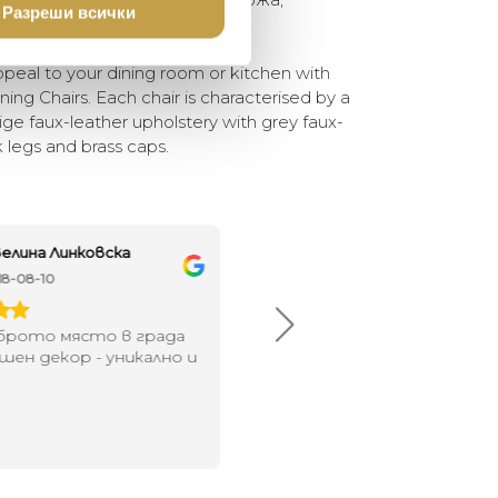
Разреши всички
 месингови капачки.
eal to your dining room or kitchen with
ining Chairs. Each chair is characterised by a
ige faux-leather upholstery with grey faux-
k legs and brass caps.
елина Линковска
Евелина Петкова
18-08-10
2024-07-16
брото място в града
Хареса ми
шен декор - уникално и
о