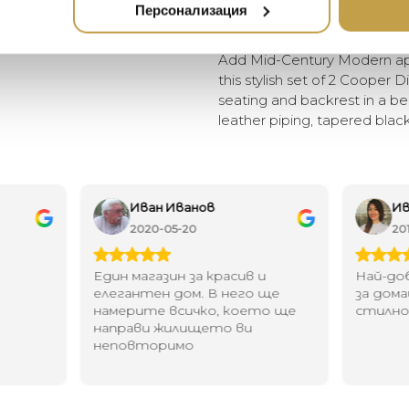
Персонализация
заострени черни крака и
Add Mid-Century Modern app
this stylish set of 2 Cooper D
seating and backrest in a be
leather piping, tapered blac
Иван Иванов
Ив
2020-05-20
20
Един магазин за красив и
Най-до
елегантен дом. В него ще
за дома
намерите всичко, което ще
стилн
направи жилището ви
неповторимо