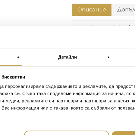
Описание
Допъ
Материал / Material
Детайли
Цвят / Colour
Размери / Dimensions
 бисквитки
да персонализираме съдържанието и рекламите, да предост
афика си. Също така споделяме информация за начина, по к
ни медии, рекламните си партньори и партньори за анализ, 
т Вас информация или с такава, която са събрали от ползва
Този стилен комплект от
модерна нотка към ваша
се отличава със седалка
изкуствена кожа със сив