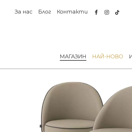
Skip
to
facebook
instagram
tiktok
За нас
Блог
Контакти
main
content
Начало
Мебели за дома и офиса
Столове и табуретки
МАГАЗИН
НАЙ-НОВО