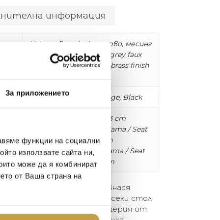
лнителна информация
Изкуствена кожа, дърво, месинг
/ Beige faux leather, grey faux
leather piping, black & brass finish
legs
За приложението
Бежово, черно / Beige, Black
L55 x W64 x H83 cm
Дълбочина на седалката / Seat
depth: 50 cm
авяме функции на социални
Височина на седалката / Seat
ойто използвате сайта ни,
height: 49 cm
които може да я комбинират
нето от Ваша страна на
 2 трапезни стола Cooper внася
та трапезария или кухня. Всеки стол
 и облегалка в бежова тапицерия от
и кантове от изкуствена кожа,