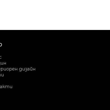
Ю
с
зин
риорен дизайн
ти
акти