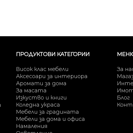
ПРОДУКТОВИ КАТЕГОРИИ
МЕН
Висок клас мебели
За на
Аксесоари за интериора
Мага
Аромати за дома
Инте
За масата
Имо
Изкуство и книги
Блог
Коледна украса
Конт
т
Мебели за градината
Мебели за дома и офиса
Намаления