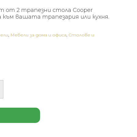
т от 2 трапезни стола Cooper
 към вашата трапезария или кухня.
бели
,
Мебели за дома и офиса
,
Столове и