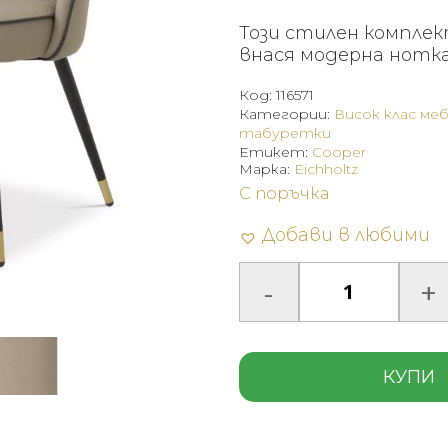
Този стилен комплек
внася модерна нотка
Код:
116571
Категории:
Висок клас ме
табуретки
Етикет:
Cooper
Марка:
Eichholtz
С поръчка
Добави в любими
КУПИ