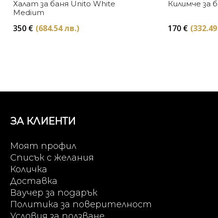
Халат за баня Unito White
Килимче за б
Medium
350
€
(684.54 лв.)
170
€
(332.49
ЗА КЛИЕНТИ
Моят профил
Списък с желания
Количка
Доставка
Ваучер за подарък
Политика за поверителност
Условия за ползване