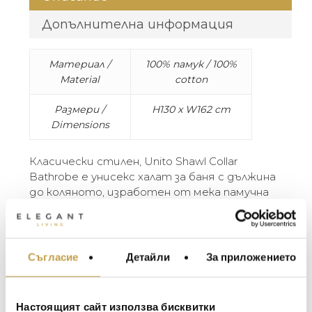
Допълнителна информация
Материал /
100% памук / 100%
Material
cotton
Размери /
H130 x W162 cm
Dimensions
Класически стилен, Unito Shawl Collar
Bathrobe е унисекс халат за баня с дължина
до коляното, изработен от мека памучна
хавлиена материя, с колан и прегънати
маншети от памучен сатен. Шевовете са
покрити с детайли от памучен сатен за
допълнителен комфорт и издръжливост.
Съгласие
Детайли
За приложението
МЕБЕЛИ ЗА ДОМА И
100% памук. Произведено в Италия.
ОФИСА
ОСВЕТЛЕНИЕ
A classic style, the Unito Shawl Collar Bathrobe
Настоящият сайт използва бисквитки