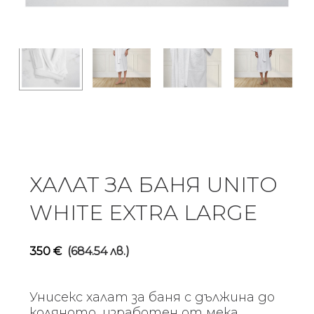
ХАЛАТ ЗА БАНЯ UNITO
WHITE EXTRA LARGE
350
€
(684.54 лв.)
Унисекс халат за баня с дължина до
коляното, изработен от мека