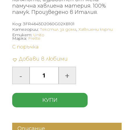
памучна хавлиена материя. 100%
памук. Произведено в Италия.
Код:
3FR4645D2060G02XB101
Категории:
Текстил за дома
,
Хавлиени кърпи
Етикет:
Unito
Марка:
Frette
С поръчка
Добави в любими
КУПИ
Описание