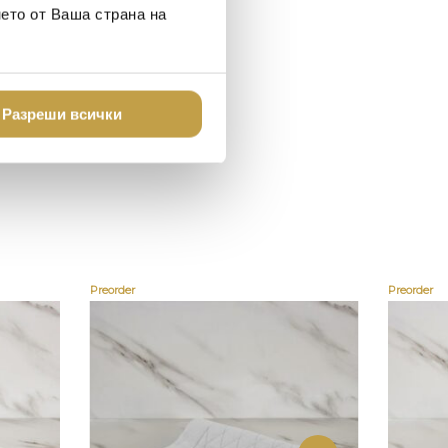
о
нето от Ваша страна на
Разреши всички
Preorder
Preorder