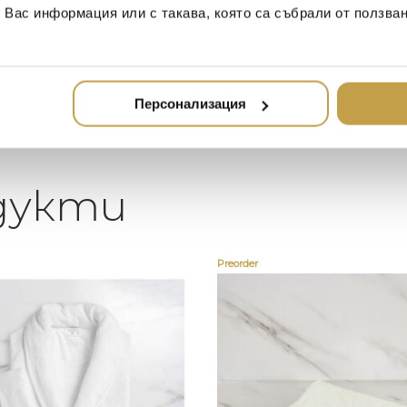
намерите всичко, което ще
стилн
т Вас информация или с такава, която са събрали от ползва
направи жилището ви
неповторимо
Персонализация
дукти
Preorder