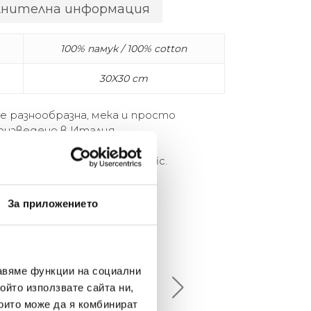
лнителна информация
100% памук / 100% cotton
30X30 cm
 е разнообразна, мека и просто
роизведено в Италия.
rsatile, plush, and simply terrific.
de in Italy.
За приложението
елина Линковска
Евелина Петкова
18-08-10
2024-07-16
авяме функции на социални
ойто използвате сайта ни,
брото място в града
Хареса ми
които може да я комбинират
шен декор - уникално и