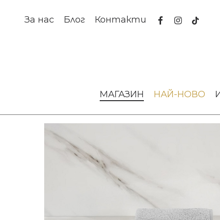
Skip
to
facebook
instagram
tiktok
За нас
Блог
Контакти
main
content
Начало
Текстил за дома
Хавлиени кърпи
Хавлиена 
МАГАЗИН
НАЙ-НОВО