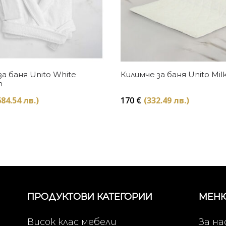
Купи
Купи
а баня Unito White
Килимче за баня Unito Mil
m
684.54 лв.)
170
€
(332.49 лв.)
ПРОДУКТОВИ КАТЕГОРИИ
МЕН
Висок клас мебели
За на