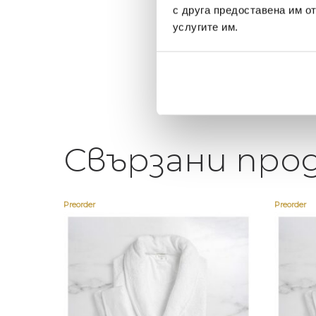
щата ви или просто за
персонал.
с друга предоставена им о
егантен подарък
услугите им.
Свързани про
Preorder
Preorder