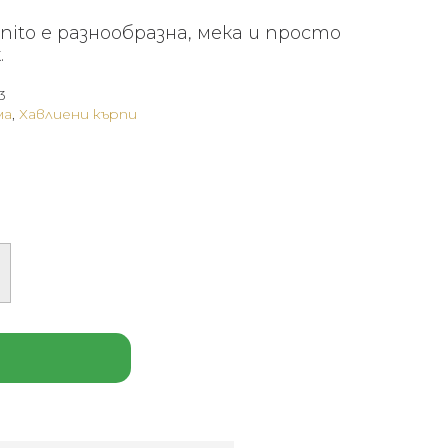
ito е разнообразна, мека и просто
.
3
ма
,
Хавлиени кърпи