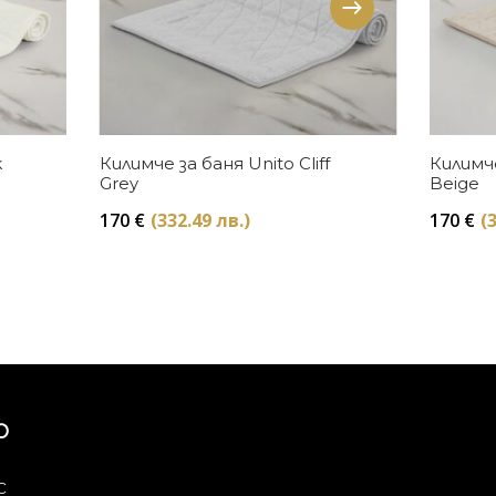
Купи
k
Килимче за баня Unito Cliff
Килимче
Grey
Beige
170
€
(332.49 лв.)
170
€
(
Ю
с