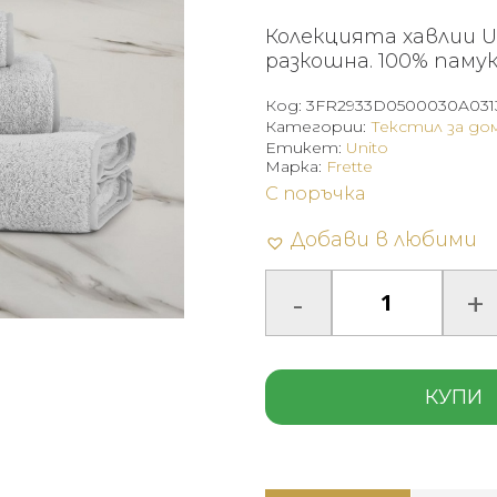
Колекцията хавлии Un
разкошна. 100% памук
Код:
3FR2933D0500030A031
Категории:
Текстил за до
Етикет:
Unito
Марка:
Frette
С поръчка
Добави в любими
КУПИ