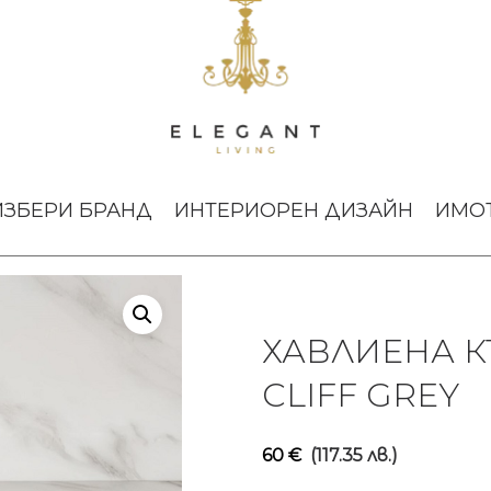
кърпа Unito Wash Cliff Grey
ИЗБЕРИ БРАНД
ИНТЕРИОРЕН ДИЗАЙН
ИМО
ХАВЛИЕНА К
CLIFF GREY
60
€
(117.35 лв.)