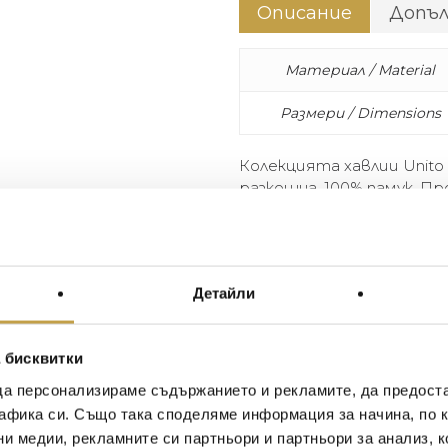
Описание
Допъ
Материал / Material
Размери / Dimensions
Колекцията хавлии Unito
разкошна. 100% памук. П
The Unito bath collection is ve
Composition: 100% cotton. Ma
Детайли
Иван Иванов
Ив
 бисквитки
2020-05-20
20
да персонализираме съдържанието и рекламите, да предост
афика си. Също така споделяме информация за начина, по к
Един магазин за красив и
Най-до
ни медии, рекламните си партньори и партньори за анализ, 
елегантен дом. В него ще
за дома