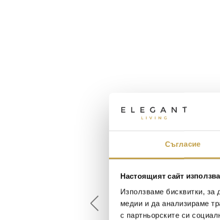
Съгласие
Maxim Behar
Георги Питов
Настоящият сайт използва
2022-06-18
2021-06-01
Използваме бисквитки, за 
медии и да анализираме тр
й-доброто място за
Много интересни
с партньорските си социал
иятна атмосфера на
предложения! Любезен