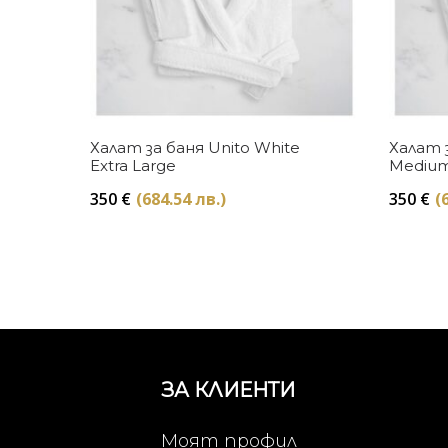
Купи
Халат за баня Unito White
Халат з
Extra Large
Mediu
350
€
(684.54 лв.)
350
€
(
ЗА КЛИЕНТИ
Моят профил