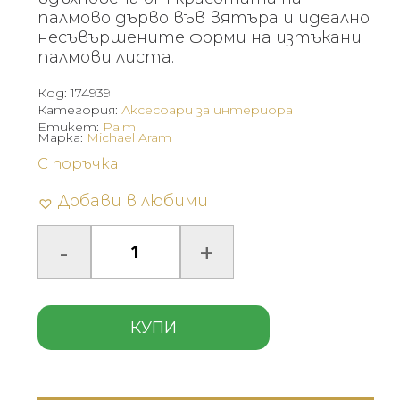
палмово дърво във вятъра и идеално
несъвършените форми на изтъкани
палмови листа.
Код:
174939
Категория:
Аксесоари за интериора
Етикет:
Palm
Марка:
Michael Aram
С поръчка
Добави в любими
КУПИ