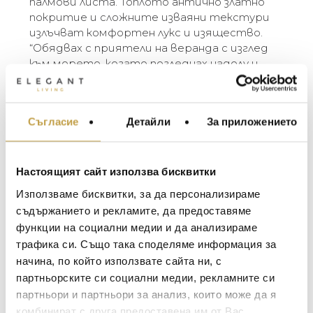
палмови листа. Топлото антично златно
покритие и сложните изваяни текстури
излъчват комфортен лукс и изящество.
“Обядвах с приятели на веранда с изглед
към морето, когато погледнах надолу и
видях паднал палмов клон. Всички листа
бяха извити и смачкани, но въпреки това
изпъкваха великолепно срещу иначе
Съгласие
Детайли
За приложението
МЕБЕЛИ ЗА ДОМА И
перфектния пейзаж. Това ме накара да се
ОФИСА
замисля за времето и за обилните дарове
на палмата, която осигурява всичко – от
ОСВЕТЛЕНИЕ
храна до подслон.” – Michael Aram
Настоящият сайт използва бисквитки
LALIQUE
АКСЕСОАРИ ЗА ИНТ
Използваме бисквитки, за да персонализираме
The Palm Collection is inspired by the beauty of
BACCARAT
ЗА МАСАТА
съдържанието и рекламите, да предоставяме
a windswept palm tree and the perfectly
функции на социални медии и да анализираме
TOM DIXON
imperfect shapes of woven palm leaves and
ТЕКСТИЛ ЗА ДОМА
трафика си. Също така споделяме информация за
fallen fronds. The warm antique gold finish and
MICHAEL ARAM
АРОМАТИ ЗА ДОМА
начина, по който използвате сайта ни, с
the intricate sculpted textures exude
ASSOULINE
партньорските си социални медии, рекламните си
comfortable luxury and graciousness.
ИЗКУСТВО И КНИГИ
“I was having lunch with friends on a veranda
партньори и партньори за анализ, които може да я
SELETTI
ВИСОК КЛАС МЕБЕЛ
overlooking the sea when I looked down to the
комбинират с друга предоставена им от Вас