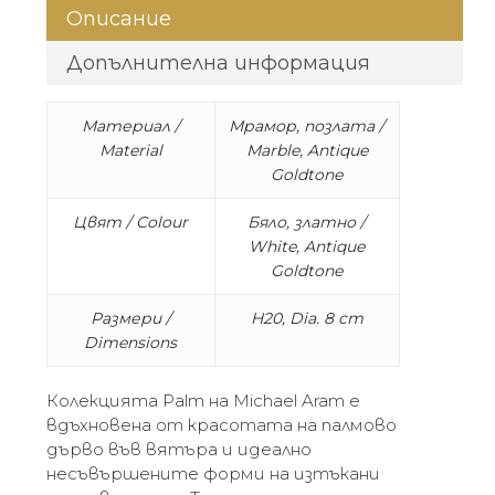
Описание
Допълнителна информация
Материал /
Мрамор, позлата /
Material
Marble, Antique
Goldtone
Цвят / Colour
Бяло, златно /
White, Antique
Goldtone
Размери /
H20, Dia. 8 cm
Dimensions
Колекцията Palm на Michael Aram е
вдъхновена от красотата на палмово
дърво във вятъра и идеално
несъвършените форми на изтъкани