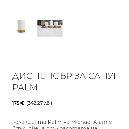
ДИСПЕНСЪР ЗА САПУН
PALM
175
€
(342.27 лв.)
Колекцията Palm на Michael Aram е
вдъхновена от красотата на