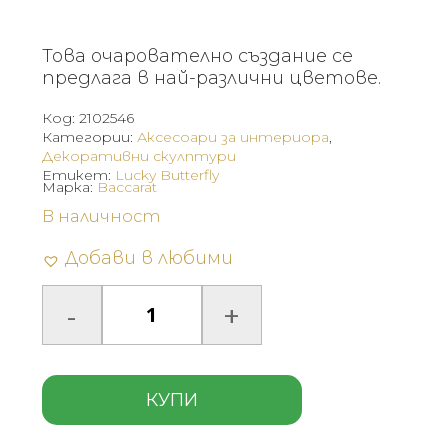
Това очарователно създание се
предлага в най-различни цветове.
Код:
2102546
Категории:
Аксесоари за интериора
,
Декоративни скулптури
Етикет:
Lucky Butterfly
Марка:
Baccarat
В наличност
Добави в любими
КУПИ