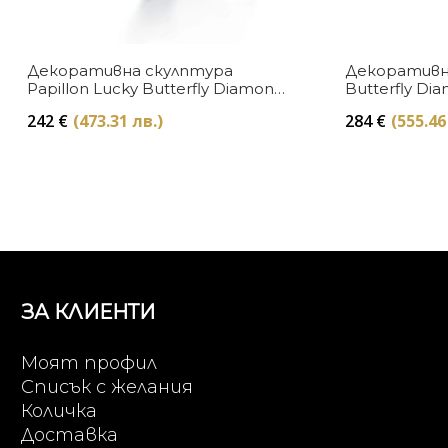
Декоративна скулптура
Декоративн
Papillon Lucky Butterfly Diamond
Butterfly Di
Clear Baccarat
242
€
(473.31 лв.)
284
€
(555.46
ЗА КЛИЕНТИ
Моят профил
Списък с желания
Количка
Доставка