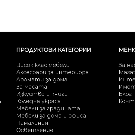
ПРОДУКТОВИ КАТЕГОРИИ
МЕН
Висок клас мебели
За на
Аксесоари за интериора
Мага
Аромати за дома
Инте
За масата
Имо
Изкуство и книги
Блог
Коледна украса
Конт
т
Мебели за градината
Мебели за дома и офиса
Намаления
Осветление