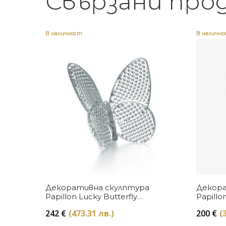
Свързани про
В наличност
В наличн
Купи
Декоративна скулптура
Декора
Papillon Lucky Butterfly
Papillo
Diamond Clear Baccarat
Baccara
242
€
(473.31 лв.)
200
€
(