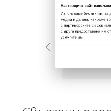
Настоящият сайт използва
Използваме бисквитки, за 
медии и да анализираме тр
с партньорските си социал
Maxim Behar
Георги Питов
с друга предоставена им о
2022-06-18
2021-06-01
услугите им.
й-доброто място за
Много интересни
иятна атмосфера на
предложения! Любезен
щата ви или просто за
персонал.
егантен подарък