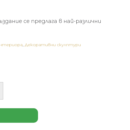
ъздание се предлага в най-различни
интериора
,
Декоративни скулптури