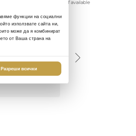
eature comes in a wide variety of available
авяме функции на социални
ойто използвате сайта ни,
които може да я комбинират
елина Линковска
Евелина Петкова
нето от Ваша страна на
18-08-10
2024-07-16
брото място в града
Хареса ми
шен декор - уникално и
Разреши всички
о