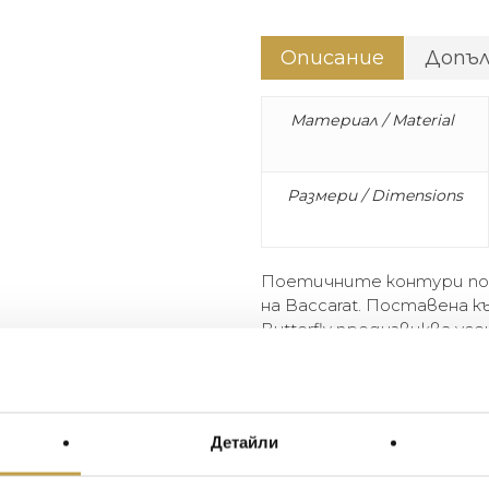
Описание
Допъ
Материал / Material
Размери / Dimensions
Поетичните контури п
на Baccarat. Поставена къ
Butterfly предизвиква ус
на Evelyne Julienne, тов
най-различни цветове.
The poetic contours highligh
Детайли
anywhere in the home, the Ba
momentum and graceful élan