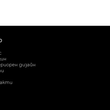
Ю
с
зин
риорен дизайн
ти
акти