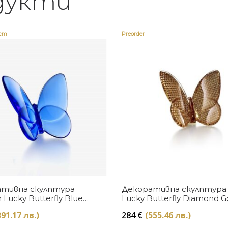
дукти
ост
Preorder
Купи
Купи
тивна скулптура
Декоративна скулптура
n Lucky Butterfly Blue
Lucky Butterfly Diamond G
t
Baccarat
391.17 лв.)
284
€
(555.46 лв.)