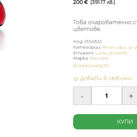
200
€
(391.17 лв.)
Това очарователно с
цветове.
Код:
2104322
Категории:
Аксесоари за 
Етикет:
Lucky Butterfly
Марка:
Baccarat
В наличност
Добави в любими
КУПИ