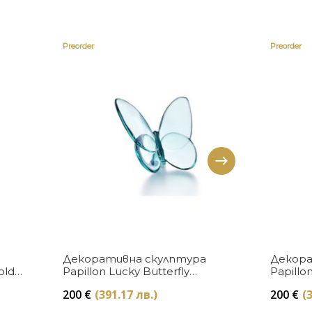
Preorder
Preorder
Купи
Декоративна скулптура
Декора
old
Papillon Lucky Butterfly
Papillo
Turquoise Baccarat
Baccara
200
€
(391.17 лв.)
200
€
(