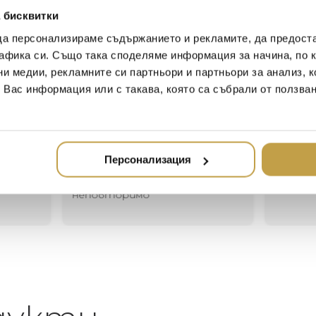
Julienne, this fascinating cr
 бисквитки
colors.
да персонализираме съдържанието и рекламите, да предост
афика си. Също така споделяме информация за начина, по к
ни медии, рекламните си партньори и партньори за анализ, 
Иван Иванов
Ив
т Вас информация или с такава, която са събрали от ползва
2020-05-20
20
Един магазин за красив и
Най-до
елегантен дом. В него ще
за дома
Персонализация
намерите всичко, което ще
стилн
направи жилището ви
неповторимо