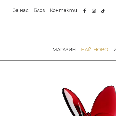
Skip
to
facebook
instagram
tiktok
За нас
Блог
Контакти
main
content
Начало
Аксесоари за интериора
Декоративни скулп
МАГАЗИН
НАЙ-НОВО